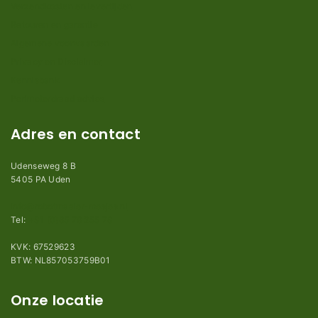
Verzendkosten en levertijden
Retouren en garantie
Algemene voorwaarden
Privacy en Disclaimer
Kennisbank
Perimeterdraad advies
Adres en contact
Udenseweg 8 B
5405 PA Uden
info@robotmaaier-mesjes.nl
Tel:
+31 (0)85 78 255 78
KVK: 67529623
BTW: NL857053759B01
Onze locatie