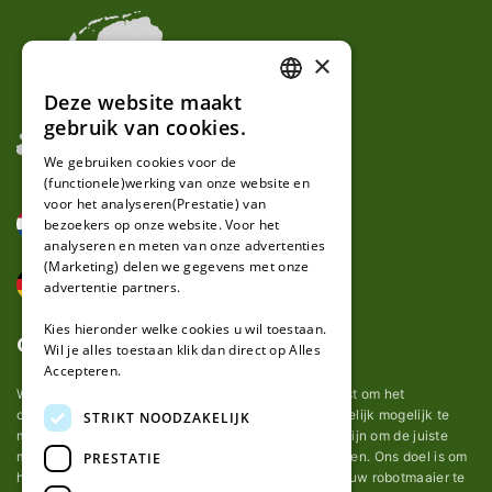
×
Deze website maakt
DUTCH
gebruik van cookies.
FRENCH
We gebruiken cookies voor de
(functionele)werking van onze website en
GERMAN
voor het analyseren(Prestatie) van
bezoekers op onze website. Voor het
analyseren en meten van onze advertenties
(Marketing) delen we gegevens met onze
advertentie partners.
Kies hieronder welke cookies u wil toestaan.
Over ons
Wil je alles toestaan klik dan direct op Alles
Accepteren.
Wij van robotmaaier-mesjes.nl doen ons uiterste best om het
onderhoud van robot grasmaaier mesjes zo gemakkelijk mogelijk te
STRIKT NOODZAKELIJK
maken. Uit ervaring merkten we hoe lastig het kan zijn om de juiste
messen voor een automatische grasmachine te vinden. Ons doel is om
PRESTATIE
het u makkelijk te maken om de goede mesjes voor uw robotmaaier te