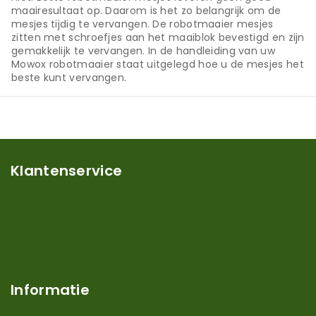
maairesultaat op. Daarom is het zo belangrijk om de
mesjes tijdig te vervangen. De robotmaaier mesjes
zitten met schroefjes aan het maaiblok bevestigd en zijn
gemakkelijk te vervangen. In de handleiding van uw
Mowox robotmaaier staat uitgelegd hoe u de mesjes het
beste kunt vervangen.
Klantenservice
Mijn account
Klantenservice
Contact
Over ons
Informatie