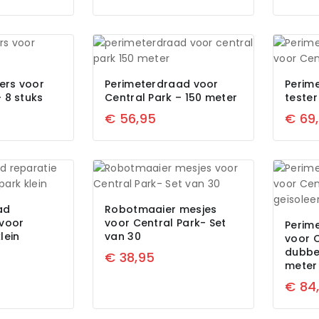
ers voor
Perimeterdraad voor
Perim
– 8 stuks
Central Park – 150 meter
tester
€
56,95
€
69
ad
Robotmaaier mesjes
 voor
voor Central Park- Set
Perim
lein
van 30
voor C
dubbel
€
38,95
meter
€
84