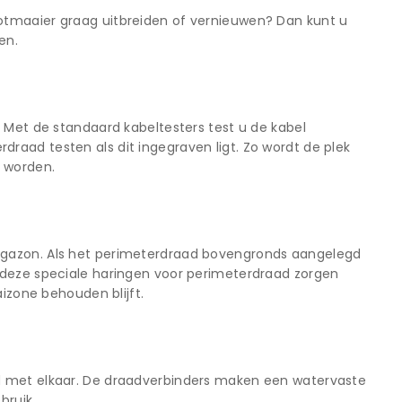
otmaaier graag uitbreiden of vernieuwen? Dan kunt u
en.
 Met de standaard kabeltesters test u de kabel
aad testen als dit ingegraven ligt. Zo wordt de plek
t worden.
 gazon. Als het perimeterdraad bovengronds aangelegd
 deze speciale haringen voor perimeterdraad zorgen
aizone behouden blijft.
d met elkaar. De draadverbinders maken een watervaste
bruik.