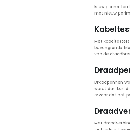
Is uw perimeterd
met nieuw perim
Kabeltes
Met kabeltesters
bovengronds. Maa
van de draadbreu
Draadpe
Draadpennen wor
wordt dan kan di
ervoor dat het p
Draadver
Met draadverbin
verbinding tusse