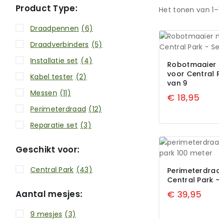
Product Type:
Het tonen van 1–
Draadpennen
(6)
Draadverbinders
(5)
Installatie set
(4)
Robotmaaier 
voor Central 
Kabel tester
(2)
van 9
Messen
(11)
€
18,95
Perimeterdraad
(12)
Reparatie set
(3)
Geschikt voor:
Central Park
(43)
Perimeterdra
Central Park 
€
39,95
Aantal mesjes:
9 mesjes
(3)