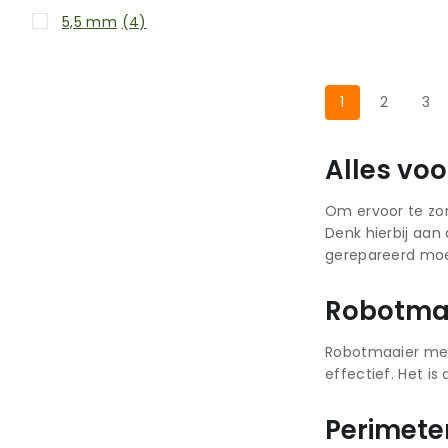
5,5 mm
(4)
1
2
3
Alles vo
Om ervoor te zor
Denk hierbij aa
gerepareerd moe
Robotma
Robotmaaier mes
effectief. Het i
Perimete