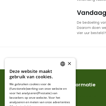
Vandaag 
De bedoeling va
Daarom doen we o
vier uur besteld
×
Deze website maakt
DUTCH
gebruik van cookies.
FRENCH
Klantenservice
Informatie
We gebruiken cookies voor de
(functionele)werking van onze website en
GERMAN
voor het analyseren(Prestatie) van
Mijn account
Verzendkosten en lever
bezoekers op onze website. Voor het
analyseren en meten van onze advertenties
Klantenservice
Retouren en garantie