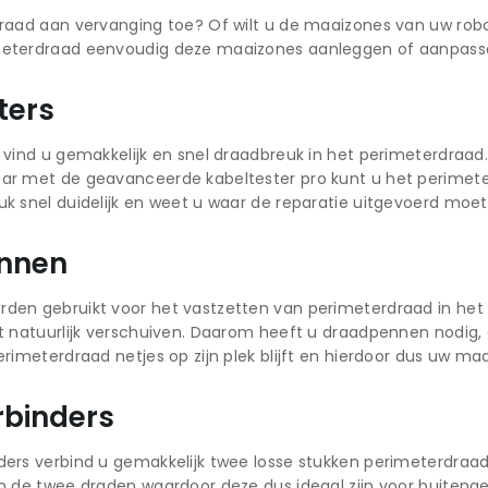
raad aan vervanging toe? Of wilt u de maaizones van uw rob
eterdraad eenvoudig deze maaizones aanleggen of aanpass
ters
 vind u gemakkelijk en snel draadbreuk in het perimeterdraad.
r met de geavanceerde kabeltester pro kunt u het perimeterdr
k snel duidelijk en weet u waar de reparatie uitgevoerd moe
nnen
den gebruikt voor het vastzetten van perimeterdraad in het
t natuurlijk verschuiven. Daarom heeft u draadpennen nodig,
erimeterdraad netjes op zijn plek blijft en hierdoor dus uw ma
binders
ders verbind u gemakkelijk twee losse stukken perimeterdraa
n de twee draden waardoor deze dus ideaal zijn voor buitenge