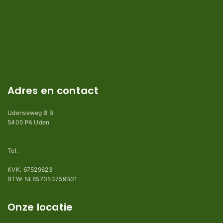
Verzendkosten en levertijden
Retouren en garantie
Algemene voorwaarden
Privacy en Disclaimer
Kennisbank
Perimeterdraad advies
Adres en contact
Udenseweg 8 B
5405 PA Uden
info@robotmaaier-mesjes.nl
Tel:
+31 (0)85 78 255 78
KVK: 67529623
BTW: NL857053759B01
Onze locatie