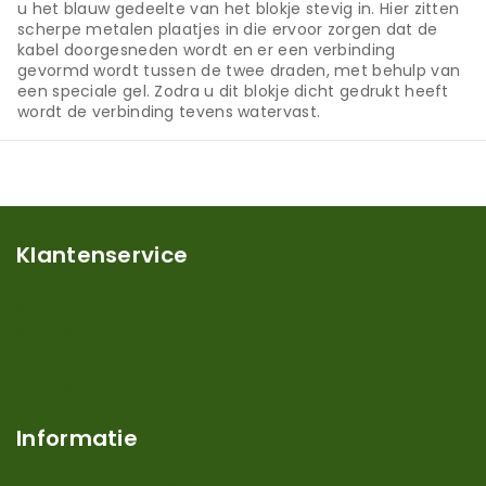
u het blauw gedeelte van het blokje stevig in. Hier zitten
scherpe metalen plaatjes in die ervoor zorgen dat de
kabel doorgesneden wordt en er een verbinding
gevormd wordt tussen de twee draden, met behulp van
een speciale gel. Zodra u dit blokje dicht gedrukt heeft
wordt de verbinding tevens watervast.
Klantenservice
Mijn account
Klantenservice
Contact
Over ons
Informatie