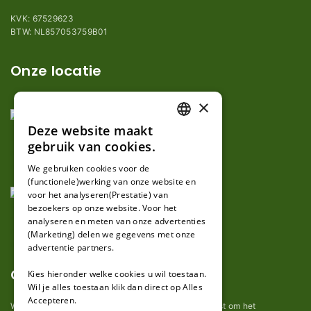
KVK: 67529623
BTW: NL857053759B01
Onze locatie
×
Deze website maakt
DUTCH
gebruik van cookies.
FRENCH
We gebruiken cookies voor de
(functionele)werking van onze website en
GERMAN
voor het analyseren(Prestatie) van
bezoekers op onze website. Voor het
analyseren en meten van onze advertenties
(Marketing) delen we gegevens met onze
advertentie partners.
Over ons
Kies hieronder welke cookies u wil toestaan.
Wil je alles toestaan klik dan direct op Alles
Accepteren.
Wij van robotmaaier-mesjes.nl doen ons uiterste best om het