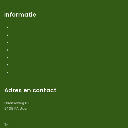
Informatie
Verzendkosten en levertijden
Retouren en garantie
Algemene voorwaarden
Privacy en Disclaimer
Kennisbank
Perimeterdraad advies
Adres en contact
Udenseweg 8 B
5405 PA Uden
info@robotmaaier-mesjes.nl
Tel:
+31 (0)85 78 255 78