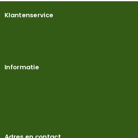
Klantenservice
Mijn account
Klantenservice
Contact
Over ons
Informatie
Verzendkosten en levertijden
Retouren en garantie
Algemene voorwaarden
Privacy en Disclaimer
Kennisbank
Perimeterdraad advies
Adres en contact