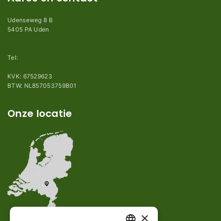
Udenseweg 8 B
5405 PA Uden
info@robotmaaier-mesjes.nl
Tel:
+31 (0)85 78 255 78
KVK: 67529623
BTW: NL857053759B01
Onze locatie
×