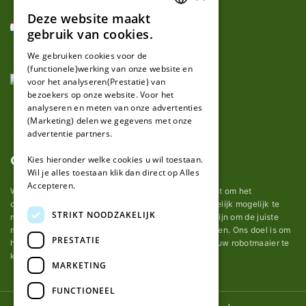
Deze website maakt
DUTCH
gebruik van cookies.
FRENCH
We gebruiken cookies voor de
(functionele)werking van onze website en
GERMAN
voor het analyseren(Prestatie) van
bezoekers op onze website. Voor het
analyseren en meten van onze advertenties
(Marketing) delen we gegevens met onze
advertentie partners.
Over ons
Kies hieronder welke cookies u wil toestaan.
Wil je alles toestaan klik dan direct op Alles
Accepteren.
Wij van robotmaaier-mesjes.nl doen ons uiterste best om het
onderhoud van robot grasmaaier mesjes zo gemakkelijk mogelijk te
STRIKT NOODZAKELIJK
maken. Uit ervaring merkten we hoe lastig het kan zijn om de juiste
messen voor een automatische grasmachine te vinden. Ons doel is om
PRESTATIE
het u makkelijk te maken om de goede mesjes voor uw robotmaaier te
kopen.
MARKETING
FUNCTIONEEL