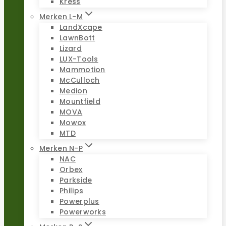
Kress
Merken L-M
LandXcape
LawnBott
Lizard
LUX-Tools
Mammotion
McCulloch
Medion
Mountfield
MOVA
Mowox
MTD
Merken N-P
NAC
Orbex
Parkside
Philips
Powerplus
Powerworks