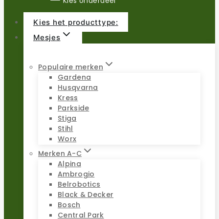
Kies onderdeel
Kies het producttype:
Mesjes
Populaire merken
Gardena
Husqvarna
Kress
Parkside
Stiga
Stihl
Worx
Merken A-C
Alpina
Ambrogio
Belrobotics
Black & Decker
Bosch
Central Park