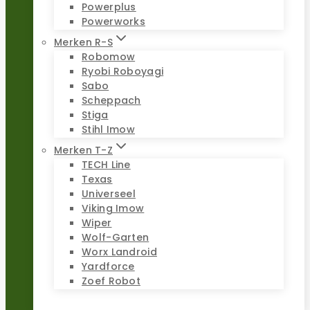
Powerplus
Powerworks
Merken R-S
Robomow
Ryobi Roboyagi
Sabo
Scheppach
Stiga
Stihl Imow
Merken T-Z
TECH Line
Texas
Universeel
Viking Imow
Wiper
Wolf-Garten
Worx Landroid
Yardforce
Zoef Robot