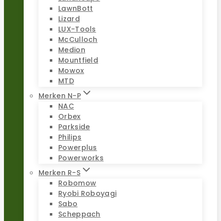
LawnBott
Lizard
LUX-Tools
McCulloch
Medion
Mountfield
Mowox
MTD
Merken N-P
NAC
Orbex
Parkside
Philips
Powerplus
Powerworks
Merken R-S
Robomow
Ryobi Roboyagi
Sabo
Scheppach