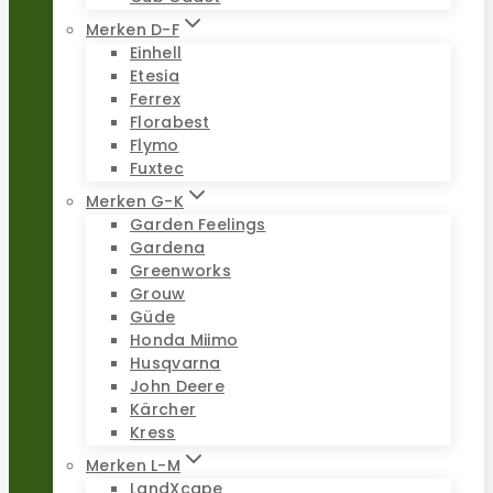
Merken D-F
Einhell
Etesia
Ferrex
Florabest
Flymo
Fuxtec
Merken G-K
Garden Feelings
Gardena
Greenworks
Grouw
Güde
Honda Miimo
Husqvarna
John Deere
Kärcher
Kress
Merken L-M
LandXcape