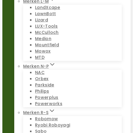
Merken L-M
LandXcape
LawnBott
Lizard
LUX-Tools
McCulloch
Medion
Mountfield
Mowox
MTD
Merken N-P
NAC
Orbex
Parkside
Philips
Powerplus
Powerworks
Merken R-S
Robomow
Ryobi Roboyagi
Sabo