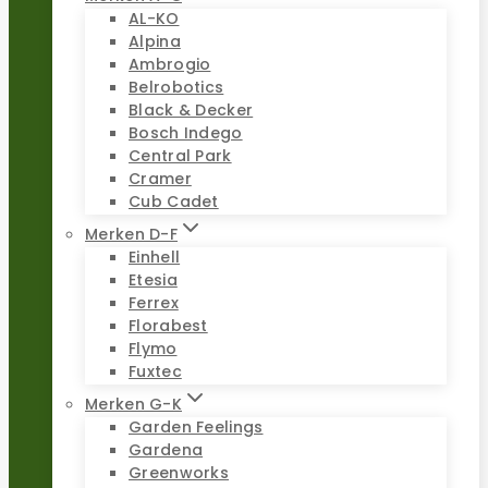
AL-KO
Alpina
Ambrogio
Belrobotics
Black & Decker
Bosch Indego
Central Park
Cramer
Cub Cadet
Merken D-F
Einhell
Etesia
Ferrex
Florabest
Flymo
Fuxtec
Merken G-K
Garden Feelings
Gardena
Greenworks