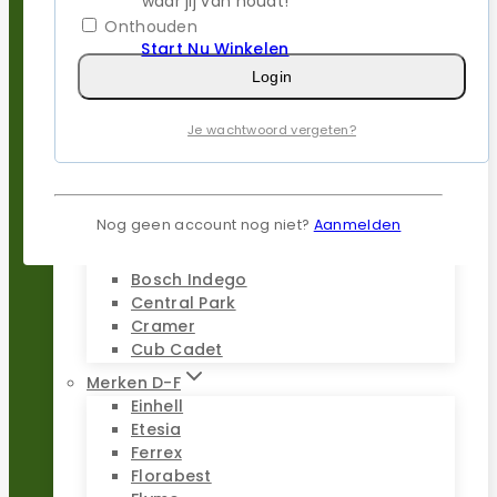
waar jij van houdt!
Kress
Onthouden
Parkside
Start Nu Winkelen
Stiga
Login
Stihl
Worx
Je wachtwoord vergeten?
Merken A-C
AL-KO
Alpina
Ambrogio
Nog geen account nog niet?
Aanmelden
Belrobotics
Black & Decker
Bosch Indego
Central Park
Cramer
Cub Cadet
Merken D-F
Einhell
Etesia
Ferrex
Florabest