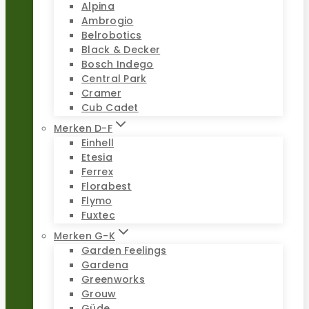
Alpina
Ambrogio
Belrobotics
Black & Decker
Bosch Indego
Central Park
Cramer
Cub Cadet
Merken D-F
Einhell
Etesia
Ferrex
Florabest
Flymo
Fuxtec
Merken G-K
Garden Feelings
Gardena
Greenworks
Grouw
Güde