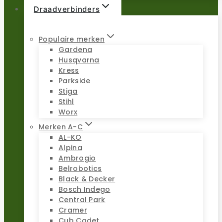
Draadverbinders
Populaire merken
Gardena
Husqvarna
Kress
Parkside
Stiga
Stihl
Worx
Merken A-C
AL-KO
Alpina
Ambrogio
Belrobotics
Black & Decker
Bosch Indego
Central Park
Cramer
Cub Cadet