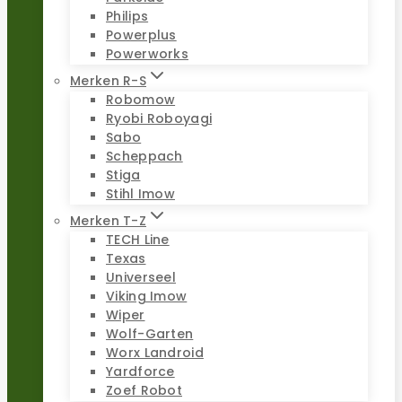
Philips
Powerplus
Powerworks
Merken R-S
Robomow
Ryobi Roboyagi
Sabo
Scheppach
Stiga
Stihl Imow
Merken T-Z
TECH Line
Texas
Universeel
Viking Imow
Wiper
Wolf-Garten
Worx Landroid
Yardforce
Zoef Robot