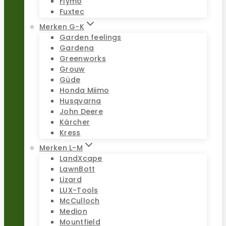
Flymo
Fuxtec
Merken G-K
Garden feelings
Gardena
Greenworks
Grouw
Güde
Honda Miimo
Husqvarna
John Deere
Kärcher
Kress
Merken L-M
LandXcape
LawnBott
Lizard
LUX-Tools
McCulloch
Medion
Mountfield