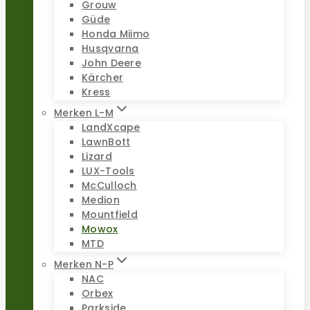
Grouw
Güde
Honda Miimo
Husqvarna
John Deere
Kärcher
Kress
Merken L-M
LandXcape
LawnBott
Lizard
LUX-Tools
McCulloch
Medion
Mountfield
Mowox
MTD
Merken N-P
NAC
Orbex
Parkside