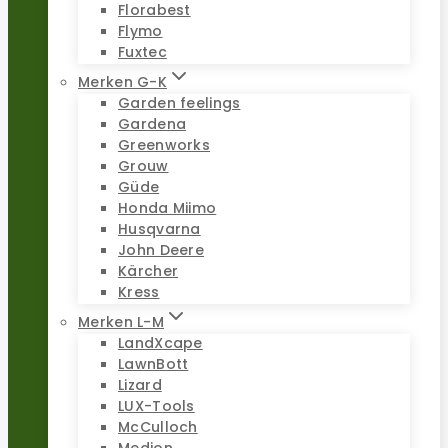
Florabest
Flymo
Fuxtec
Merken G-K
Garden feelings
Gardena
Greenworks
Grouw
Güde
Honda Miimo
Husqvarna
John Deere
Kärcher
Kress
Merken L-M
LandXcape
LawnBott
Lizard
LUX-Tools
McCulloch