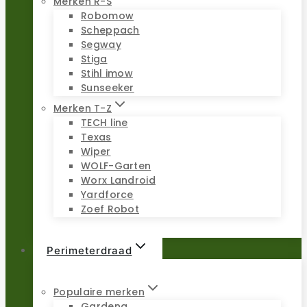
Merken R-S
Robomow
Scheppach
Segway
Stiga
Stihl imow
Sunseeker
Merken T-Z
TECH line
Texas
Wiper
WOLF-Garten
Worx Landroid
Yardforce
Zoef Robot
Perimeterdraad
Populaire merken
Gardena