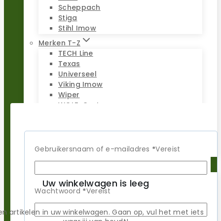
Scheppach
Stiga
Stihl Imow
Merken T-Z
TECH Line
Texas
Universeel
Viking Imow
Wiper
WOLF-Garten
Worx Landroid
Yardforce
Zoef Robot
Gebruikersnaam of e-mailadres
*
Vereist
Reparatie sets
Uw winkelwagen is leeg
Wachtwoord
*
Vereist
Populaire merken
Gardena
n artikelen in uw winkelwagen. Gaan op, vul het met iets
Husqvarna