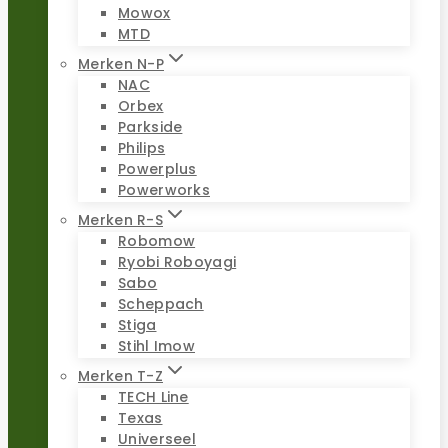
Mowox
MTD
Merken N-P
NAC
Orbex
Parkside
Philips
Powerplus
Powerworks
Merken R-S
Robomow
Ryobi Roboyagi
Sabo
Scheppach
Stiga
Stihl Imow
Merken T-Z
TECH Line
Texas
Universeel