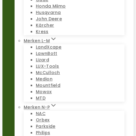
Honda Miimo
Husqvarna
John Deere
Kärcher
Kress
Merken L-M
LandXcape
LawnBott
Lizard
LUX-Tools
McCulloch
Medion
Mountfield
Mowox
MTD
Merken N-P
NAC
Orbex
Parkside
Philips