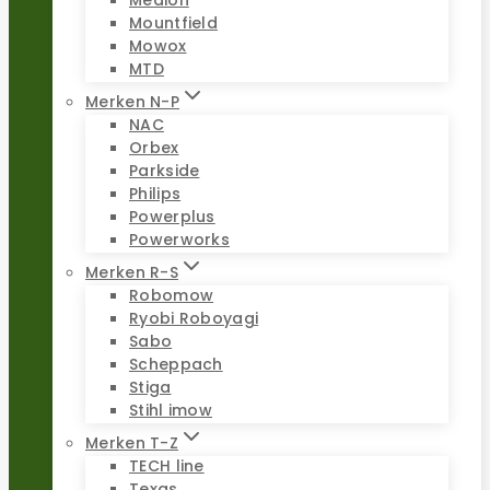
Medion
Mountfield
Mowox
MTD
Merken N-P
NAC
Orbex
Parkside
Philips
Powerplus
Powerworks
Merken R-S
Robomow
Ryobi Roboyagi
Sabo
Scheppach
Stiga
Stihl imow
Merken T-Z
TECH line
Texas