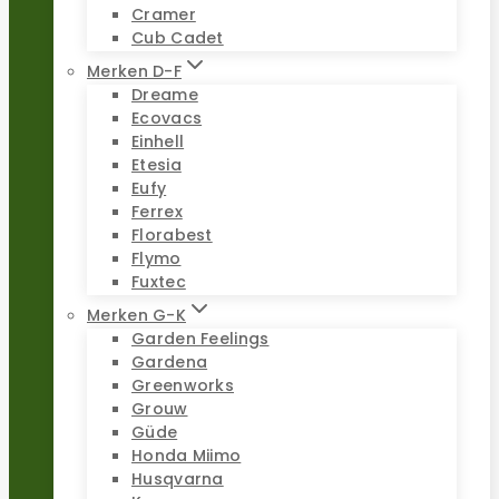
Cramer
Cub Cadet
Merken D-F
Dreame
Ecovacs
Einhell
Etesia
Eufy
Ferrex
Florabest
Flymo
Fuxtec
Merken G-K
Garden Feelings
Gardena
Greenworks
Grouw
Güde
Honda Miimo
Husqvarna