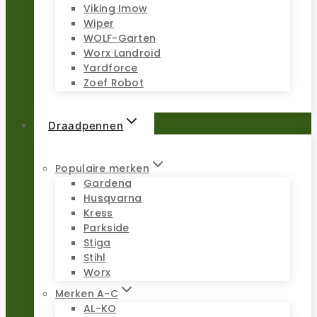
Viking Imow
Wiper
WOLF-Garten
Worx Landroid
Yardforce
Zoef Robot
Draadpennen
Populaire merken
Gardena
Husqvarna
Kress
Parkside
Stiga
Stihl
Worx
Merken A-C
AL-KO