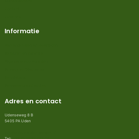
Klantenservice
Contact
Over ons
Informatie
Verzendkosten en levertijden
Retouren en garantie
Algemene voorwaarden
Privacy en Disclaimer
Kennisbank
Perimeterdraad advies
Adres en contact
Udenseweg 8 B
5405 PA Uden
info@robotmaaier-mesjes.nl
Tel:
+31 (0)85 78 255 78