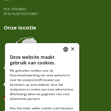
KVK: 67529623
BTW: NL857053759B01
Onze locatie
×
Deze website maakt
DUTCH
gebruik van cookies.
FRENCH
We gebruiken cookies voor de
(functionele)werking van onze website en
GERMAN
voor het analyseren(Prestatie) van
bezoekers op onze website. Voor het
analyseren en meten van onze advertenties
(Marketing) delen we gegevens met onze
advertentie partners.
Kies hieronder welke cookies u wil toestaan.