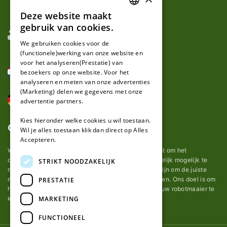
Deze website maakt
DUTCH
gebruik van cookies.
FRENCH
We gebruiken cookies voor de
(functionele)werking van onze website en
GERMAN
voor het analyseren(Prestatie) van
bezoekers op onze website. Voor het
analyseren en meten van onze advertenties
(Marketing) delen we gegevens met onze
advertentie partners.
Kies hieronder welke cookies u wil toestaan.
Over ons
Wil je alles toestaan klik dan direct op Alles
Accepteren.
Wij van robotmaaier-mesjes.nl doen ons uiterste best om het
onderhoud van robot grasmaaier mesjes zo gemakkelijk mogelijk te
STRIKT NOODZAKELIJK
maken. Uit ervaring merkten we hoe lastig het kan zijn om de juiste
messen voor een automatische grasmachine te vinden. Ons doel is om
PRESTATIE
het u makkelijk te maken om de goede mesjes voor uw robotmaaier te
MARKETING
kopen.
FUNCTIONEEL