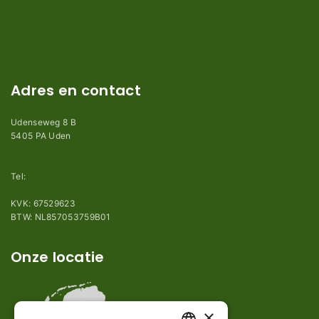
Privacy en Disclaimer
Kennisbank
Perimeterdraad advies
Adres en contact
Udenseweg 8 B
5405 PA Uden
info@robotmaaier-mesjes.nl
Tel:
+31 (0)85 78 255 78
KVK: 67529623
BTW: NL857053759B01
Onze locatie
×