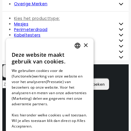
Overige Merken
Kies het producttype:
Mesjes
Perimeterdraad
Kabeltesters
Installatie sets
×
Reparatie sets
Draadpennen
Deze website maakt
DUTCH
Draadverbinders
gebruik van cookies.
FRENCH
We gebruiken cookies voor de
(functionele)werking van onze website en
GERMAN
voor het analyseren(Prestatie) van
Zoeken
bezoekers op onze website. Voor het
analyseren en meten van onze advertenties
(Marketing) delen we gegevens met onze
advertentie partners.
Kies hieronder welke cookies u wil toestaan.
Wil je alles toestaan klik dan direct op Alles
Accepteren.