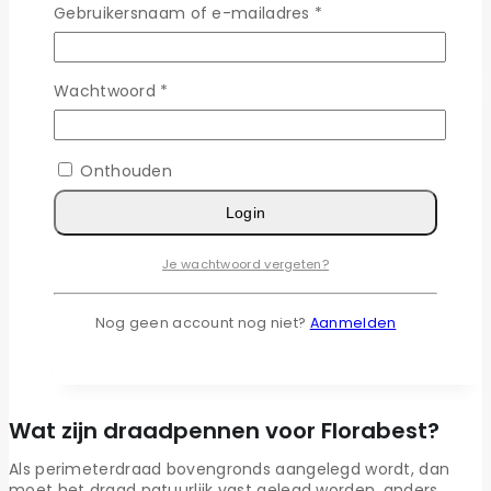
Gebruikersnaam of e-mailadres
*
Bekijk Product
Wachtwoord
*
Draadpennen voor Florabest – 1000 stuks
Onthouden
€
179,95
Login
Draadpennen voor Florabest – 1000 stuks zijn
ideaal voor het vastzetten van perimeterdraad
in uw tuin. Zet de draad minimaal elke vijftig
Je wachtwoord vergeten?
centimeter vast in de grond. Zo voorkomt u
dat de draad gaat schuiven.
Nog geen account nog niet?
Aanmelden
Bekijk Product
Wat zijn draadpennen voor Florabest?
Als perimeterdraad bovengronds aangelegd wordt, dan
moet het draad natuurlijk vast gelegd worden, anders