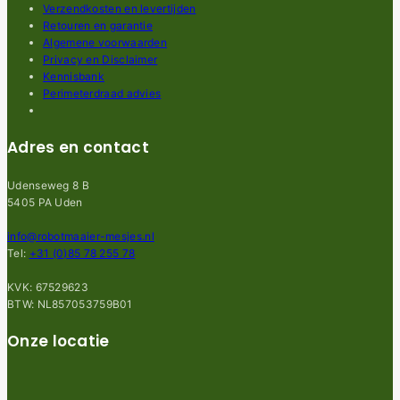
Verzendkosten en levertijden
Retouren en garantie
Algemene voorwaarden
Privacy en Disclaimer
Kennisbank
Perimeterdraad advies
Adres en contact
Udenseweg 8 B
5405 PA Uden
info@robotmaaier-mesjes.nl
Tel:
+31 (0)85 78 255 78
KVK: 67529623
BTW: NL857053759B01
Onze locatie