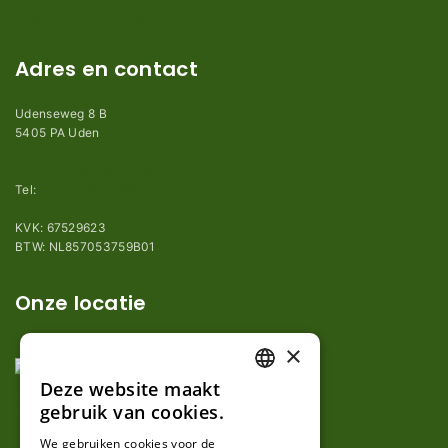
Perimeterdraad advies
Adres en contact
Udenseweg 8 B
5405 PA Uden
info@robotmaaier-mesjes.nl
Tel:
+31 (0)85 78 255 78
KVK: 67529623
BTW: NL857053759B01
Onze locatie
×
Deze website maakt
DUTCH
gebruik van cookies.
FRENCH
We gebruiken cookies voor de