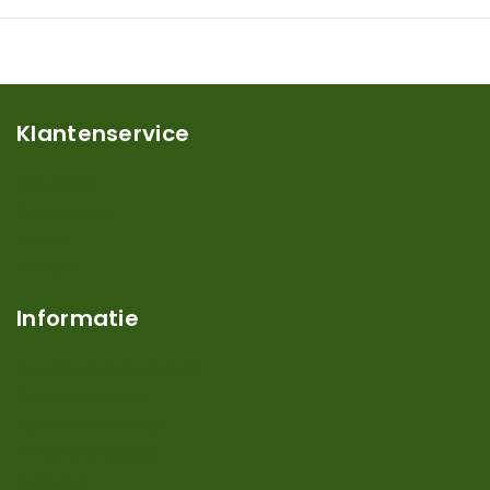
Klantenservice
Mijn account
Klantenservice
Contact
Over ons
Informatie
Verzendkosten en levertijden
Retouren en garantie
Algemene voorwaarden
Privacy en Disclaimer
Kennisbank