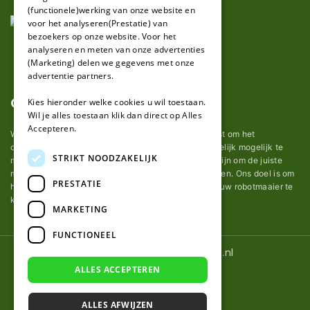
(functionele)werking van onze website en
GERMAN
voor het analyseren(Prestatie) van
bezoekers op onze website. Voor het
analyseren en meten van onze advertenties
(Marketing) delen we gegevens met onze
advertentie partners.
Over ons
Kies hieronder welke cookies u wil toestaan.
Wil je alles toestaan klik dan direct op Alles
Accepteren.
Wij van robotmaaier-mesjes.nl doen ons uiterste best om het
onderhoud van robot grasmaaier mesjes zo gemakkelijk mogelijk te
STRIKT NOODZAKELIJK
maken. Uit ervaring merkten we hoe lastig het kan zijn om de juiste
messen voor een automatische grasmachine te vinden. Ons doel is om
PRESTATIE
het u makkelijk te maken om de goede mesjes voor uw robotmaaier te
kopen.
MARKETING
FUNCTIONEEL
© 2026 Robotmaaier-mesjes.nl
ALLES ACCEPTEREN
ALLES AFWIJZEN