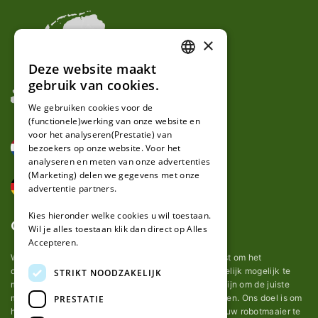
×
Deze website maakt
DUTCH
gebruik van cookies.
FRENCH
We gebruiken cookies voor de
(functionele)werking van onze website en
GERMAN
voor het analyseren(Prestatie) van
bezoekers op onze website. Voor het
analyseren en meten van onze advertenties
(Marketing) delen we gegevens met onze
advertentie partners.
Kies hieronder welke cookies u wil toestaan.
Over ons
Wil je alles toestaan klik dan direct op Alles
Accepteren.
Wij van robotmaaier-mesjes.nl doen ons uiterste best om het
onderhoud van robot grasmaaier mesjes zo gemakkelijk mogelijk te
STRIKT NOODZAKELIJK
maken. Uit ervaring merkten we hoe lastig het kan zijn om de juiste
messen voor een automatische grasmachine te vinden. Ons doel is om
PRESTATIE
het u makkelijk te maken om de goede mesjes voor uw robotmaaier te