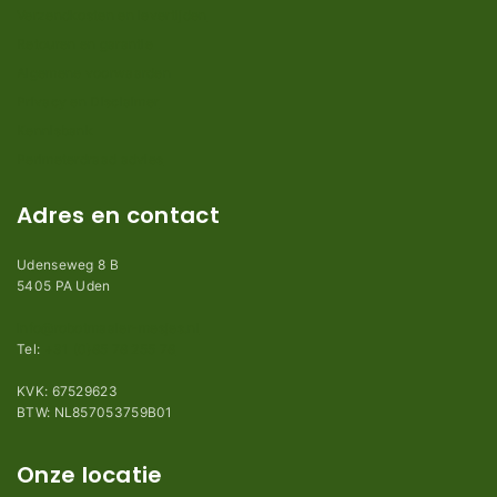
Verzendkosten en levertijden
Retouren en garantie
Algemene voorwaarden
Privacy en Disclaimer
Kennisbank
Perimeterdraad advies
Adres en contact
Udenseweg 8 B
5405 PA Uden
info@robotmaaier-mesjes.nl
Tel:
+31 (0)85 78 255 78
KVK: 67529623
BTW: NL857053759B01
Onze locatie