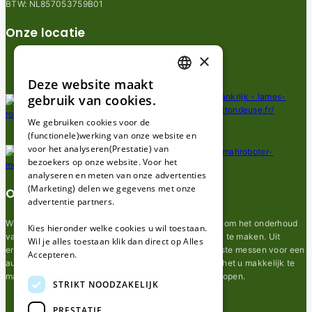
BTW: NL857053759B01
Onze locatie
×
Deze website maakt
DUTCH
gebruik van cookies.
FRENCH
We gebruiken cookies voor de
(functionele)werking van onze website en
GERMAN
voor het analyseren(Prestatie) van
bezoekers op onze website. Voor het
analyseren en meten van onze advertenties
(Marketing) delen we gegevens met onze
Over ons
advertentie partners.
Wij van robotmaaier-mesjes.nl doen ons uiterste best om het onderhoud
Kies hieronder welke cookies u wil toestaan.
van robot grasmaaier mesjes zo gemakkelijk mogelijk te maken. Uit
Wil je alles toestaan klik dan direct op Alles
ervaring merkten we hoe lastig het kan zijn om de juiste messen voor een
Accepteren.
automatische grasmachine te vinden. Ons doel is om het u makkelijk te
maken om de goede mesjes voor uw robotmaaier te kopen.
STRIKT NOODZAKELIJK
PRESTATIE