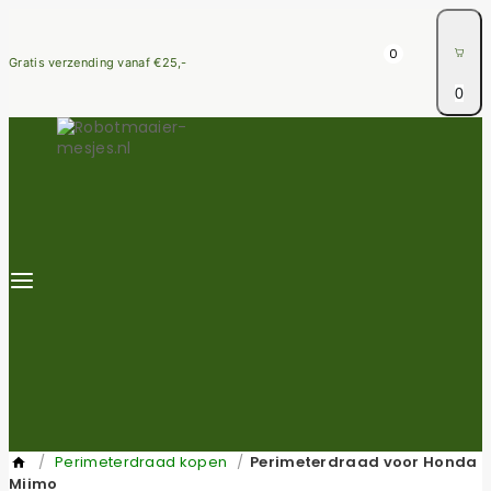
0
Gratis verzending vanaf €25,-
0
/
Perimeterdraad kopen
/
Perimeterdraad voor Honda
Miimo