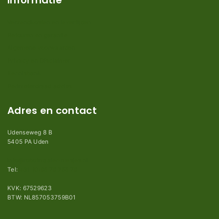
Informatie
Verzendkosten en levertijden
Retouren en garantie
Algemene voorwaarden
Privacy en Disclaimer
Kennisbank
Perimeterdraad advies
Adres en contact
Udenseweg 8 B
5405 PA Uden
info@robotmaaier-mesjes.nl
Tel:
+31 (0)85 78 255 78
KVK: 67529623
BTW: NL857053759B01