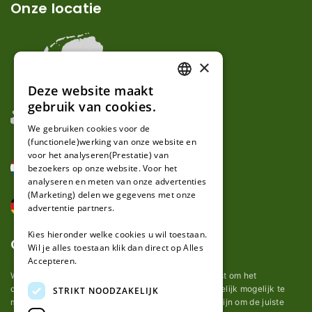
Onze locatie
×
Deze website maakt
DUTCH
gebruik van cookies.
FRENCH
We gebruiken cookies voor de
(functionele)werking van onze website en
GERMAN
voor het analyseren(Prestatie) van
bezoekers op onze website. Voor het
analyseren en meten van onze advertenties
(Marketing) delen we gegevens met onze
advertentie partners.
Kies hieronder welke cookies u wil toestaan.
Over ons
Wil je alles toestaan klik dan direct op Alles
Accepteren.
Wij van robotmaaier-mesjes.nl doen ons uiterste best om het
onderhoud van robot grasmaaier mesjes zo gemakkelijk mogelijk te
STRIKT NOODZAKELIJK
maken. Uit ervaring merkten we hoe lastig het kan zijn om de juiste