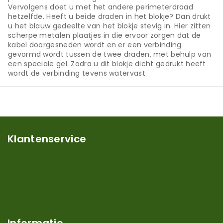
Vervolgens doet u met het andere perimeterdraad
hetzelfde. Heeft u beide draden in het blokje? Dan drukt
u het blauw gedeelte van het blokje stevig in. Hier zitten
scherpe metalen plaatjes in die ervoor zorgen dat de
kabel doorgesneden wordt en er een verbinding
gevormd wordt tussen de twee draden, met behulp van
een speciale gel. Zodra u dit blokje dicht gedrukt heeft
wordt de verbinding tevens watervast.
Klantenservice
Mijn account
Klantenservice
Contact
Over ons