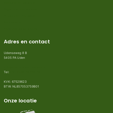
Retouren en garantie
Algemene voorwaarden
Privacy en Disclaimer
Kennisbank
Perimeterdraad advies
Adres en contact
Udenseweg 8 B
5405 PA Uden
info@robotmaaier-mesjes.nl
Tel:
+31 (0)85 78 255 78
KVK: 67529623
BTW: NL857053759B01
Onze locatie