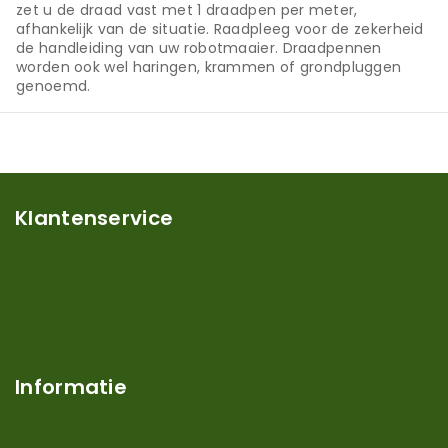
zet u de draad vast met 1 draadpen per meter,
afhankelijk van de situatie. Raadpleeg voor de zekerheid
de handleiding van uw robotmaaier. Draadpennen
worden ook wel haringen, krammen of grondpluggen
genoemd.
Klantenservice
Mijn account
Klantenservice
Contact
Over ons
Informatie
Verzendkosten en levertijden