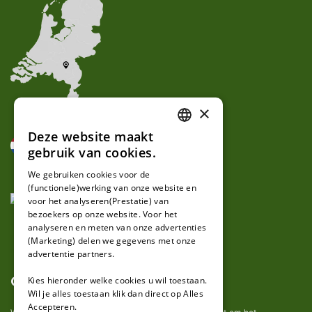
×
Deze website maakt
DUTCH
gebruik van cookies.
FRENCH
We gebruiken cookies voor de
(functionele)werking van onze website en
GERMAN
voor het analyseren(Prestatie) van
bezoekers op onze website. Voor het
analyseren en meten van onze advertenties
(Marketing) delen we gegevens met onze
advertentie partners.
Over ons
Kies hieronder welke cookies u wil toestaan.
Wil je alles toestaan klik dan direct op Alles
Accepteren.