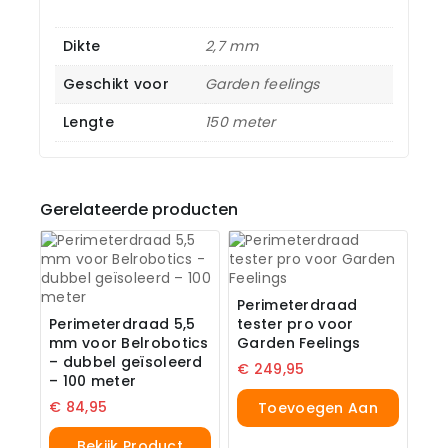
Dikte
2,7 mm
Geschikt voor
Garden feelings
Lengte
150 meter
Gerelateerde producten
Perimeterdraad
Perimeterdraad 5,5
tester pro voor
mm voor Belrobotics
Garden Feelings
– dubbel geïsoleerd
€
249,95
– 100 meter
€
84,95
Toevoegen Aan
Winkelwagen
Bekijk Product