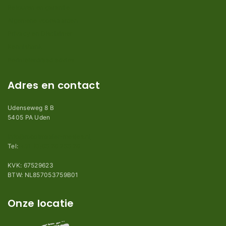
Retouren en garantie
Algemene voorwaarden
Privacy en Disclaimer
Kennisbank
Perimeterdraad advies
Adres en contact
Udenseweg 8 B
5405 PA Uden
info@robotmaaier-mesjes.nl
Tel:
+31 (0)85 78 255 78
KVK: 67529623
BTW: NL857053759B01
Onze locatie