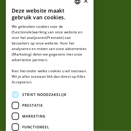
×
Klantenservice
Retouren en garantie
Deze website maakt
DUTCH
Contact
Algemene voorwaarde
gebruik van cookies.
FRENCH
Over ons
Privacy en Disclaimer
We gebruiken cookies voor de
(functionele)werking van onze website en
GERMAN
Kennisbank
voor het analyseren(Prestatie) van
Perimeterdraad advies
bezoekers op onze website. Voor het
analyseren en meten van onze advertenties
(Marketing) delen we gegevens met onze
advertentie partners.
Kies hieronder welke cookies u wil toestaan.
Wil je alles toestaan klik dan direct op Alles
Accepteren.
STRIKT NOODZAKELIJK
PRESTATIE
MARKETING
FUNCTIONEEL