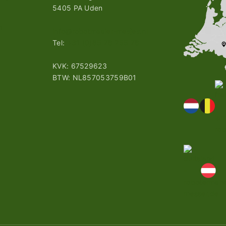
5405 PA Uden
n
info@robotmaaier-mesjes.nl
Tel:
+31 (0)85 78 255 78
KVK: 67529623
BTW: NL857053759B01