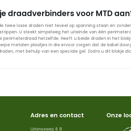
t je draadverbinders voor MTD aan
de twee losse draden niet teveel op spanning staan en zonde
 strippen. U steekt simpelweg het uiteinde van één perimeter
 perimeterdraad hetzelfde. Heeft u beide draden in het blokj
scherpe metalen plaatjes in die ervoor zorgen dat de kabel d
raden, met behulp van een speciale gel. Zodra u dit blokje di
Adres en contact
Onze lo
Udenseweg 8 B
tijden