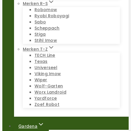
Merken R-S
Robomow
Ryobi Roboyagi
Sabo
Scheppach
Stiga
Stihl Imow
Merken T-Z
TECH Line
Texas
Universeel
Viking Imow
Wiper
Wolf-Garten
Worx Landroid
Yardforce
Zoef Robot
Gardena