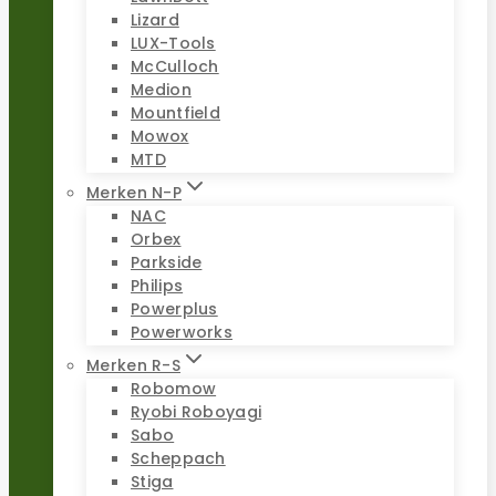
Lizard
LUX-Tools
McCulloch
Medion
Mountfield
Mowox
MTD
Merken N-P
NAC
Orbex
Parkside
Philips
Powerplus
Powerworks
Merken R-S
Robomow
Ryobi Roboyagi
Sabo
Scheppach
Stiga