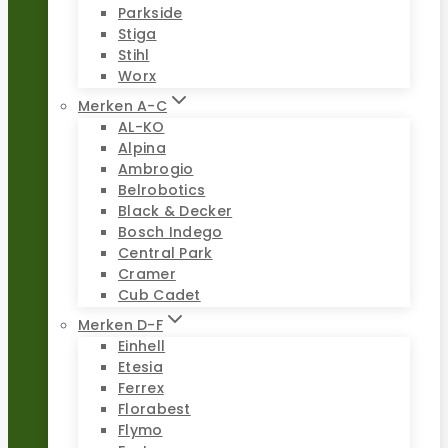
Parkside
Stiga
Stihl
Worx
Merken A-C
AL-KO
Alpina
Ambrogio
Belrobotics
Black & Decker
Bosch Indego
Central Park
Cramer
Cub Cadet
Merken D-F
Einhell
Etesia
Ferrex
Florabest
Flymo