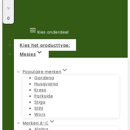
0
Kies onderdeel
Kies het producttype:
Mesjes
Populaire merken
Gardena
Husqvarna
Kress
Parkside
Stiga
Stihl
Worx
Merken A-C
Alpina