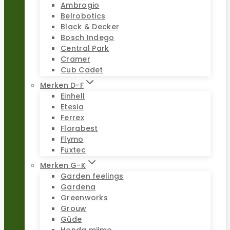
Ambrogio
Belrobotics
Black & Decker
Bosch Indego
Central Park
Cramer
Cub Cadet
Merken D-F
Einhell
Etesia
Ferrex
Florabest
Flymo
Fuxtec
Merken G-K
Garden feelings
Gardena
Greenworks
Grouw
Güde