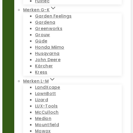
Fuxtec
Merken G-K
Garden Feelings
Gardena
Greenworks
Grouw
Güde
Honda Miimo
Husqvarna
John Deere
Kärcher
Kress
Merken L-M
LandXcape
LawnBott
Lizard
LUX-Tools
McCulloch
Medion
Mountfield
Mowox