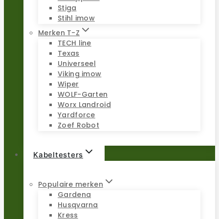
Stiga
Stihl imow
Merken T-Z
TECH line
Texas
Universeel
Viking imow
Wiper
WOLF-Garten
Worx Landroid
Yardforce
Zoef Robot
Kabeltesters
Populaire merken
Gardena
Husqvarna
Kress