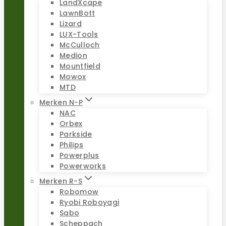
LandXcape
LawnBott
Lizard
LUX-Tools
McCulloch
Medion
Mountfield
Mowox
MTD
Merken N-P
NAC
Orbex
Parkside
Philips
Powerplus
Powerworks
Merken R-S
Robomow
Ryobi Roboyagi
Sabo
Scheppach