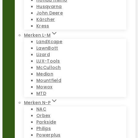
Honda miimo
Husqvarna
John Deere
Kärcher
Kress
Merken L-M
LandXcape
LawnBott
Lizard
LUX-Tools
McCulloch
Medion
Mountfield
Mowox
MTD
Merken N-P
NAC
Orbex
Parkside
Philips
Powerplus