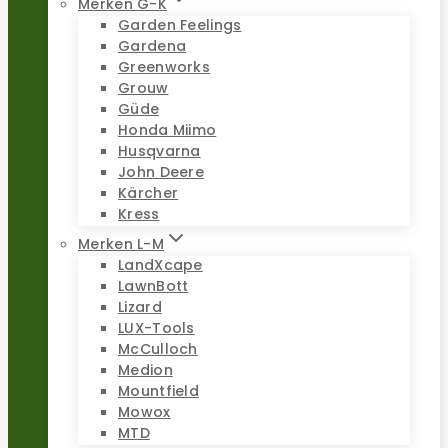
Merken G-K
Garden Feelings
Gardena
Greenworks
Grouw
Güde
Honda Miimo
Husqvarna
John Deere
Kärcher
Kress
Merken L-M
LandXcape
LawnBott
Lizard
LUX-Tools
McCulloch
Medion
Mountfield
Mowox
MTD