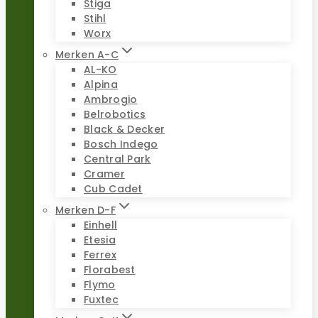
Stiga
Stihl
Worx
Merken A-C
AL-KO
Alpina
Ambrogio
Belrobotics
Black & Decker
Bosch Indego
Central Park
Cramer
Cub Cadet
Merken D-F
Einhell
Etesia
Ferrex
Florabest
Flymo
Fuxtec