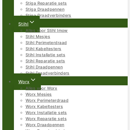
Stiga Reparatie sets
Stiga Draadpennen
Stiga Draadverbinders
Stihl
Alles voor Stihl Imow
Stihl Mesjes
Stihl Perimeterdraad
Stihl Kabeltesters
Stihl Installatie sets
Stihl Reparatie sets
Stihl Draadpennen
Stihl Draadverbinders
Worx
Alles voor Worx
Worx Mesjes
Worx Perimeterdraad
Worx Kabeltesters
Worx Installatie sets
Worx Reparatie sets
Worx Draadpennen