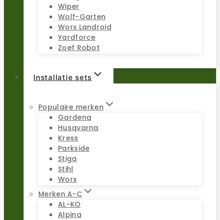
Wiper
Wolf-Garten
Worx Landroid
Yardforce
Zoef Robot
Installatie sets
Populaire merken
Gardena
Husqvarna
Kress
Parkside
Stiga
Stihl
Worx
Merken A-C
AL-KO
Alpina