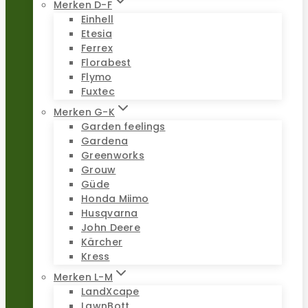
Merken D-F
Einhell
Etesia
Ferrex
Florabest
Flymo
Fuxtec
Merken G-K
Garden feelings
Gardena
Greenworks
Grouw
Güde
Honda Miimo
Husqvarna
John Deere
Kärcher
Kress
Merken L-M
LandXcape
LawnBott