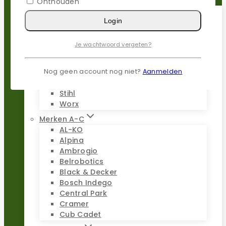
Onthouden
Login
Populaire merken
Gardena
Je wachtwoord vergeten?
Husqvarna
Kress
Nog geen account nog niet?
Aanmelden
Parkside
Stiga
Stihl
Worx
Merken A-C
AL-KO
Alpina
Ambrogio
Belrobotics
Black & Decker
Bosch Indego
Central Park
Cramer
Cub Cadet