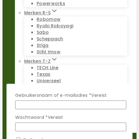
Powerworks
Merken R-S
Robomow
Ryobi Roboyagi
Sabo
Scheppach
Stiga
Stihl Imow
Merken T-Z
TECH Line
Texas
Universeel
Viking Imow
Wiper
Gebruikersnaam of e-mailadres
*
Vereist
WOLF-Garten
Worx Landroid
Yardforce
Wachtwoord
*
Vereist
Zoef Robot
Reparatie sets