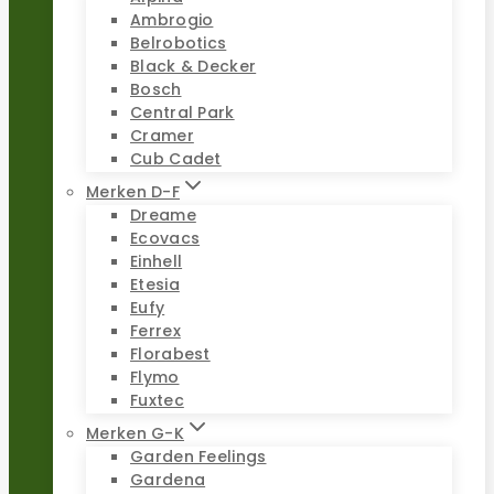
Ambrogio
Belrobotics
Black & Decker
Bosch
Central Park
Cramer
Cub Cadet
Merken D-F
Dreame
Ecovacs
Einhell
Etesia
Eufy
Ferrex
Florabest
Flymo
Fuxtec
Merken G-K
Garden Feelings
Gardena