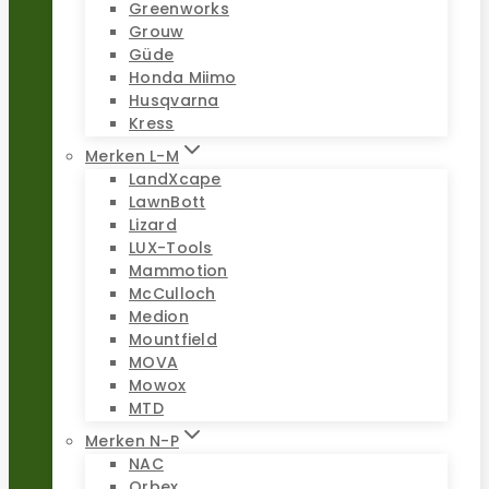
Greenworks
Grouw
Güde
Honda Miimo
Husqvarna
Kress
Merken L-M
LandXcape
LawnBott
Lizard
LUX-Tools
Mammotion
McCulloch
Medion
Mountfield
MOVA
Mowox
MTD
Merken N-P
NAC
Orbex