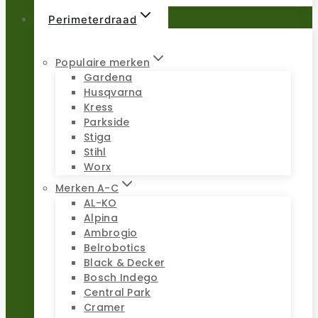
Perimeterdraad
Populaire merken
Gardena
Husqvarna
Kress
Parkside
Stiga
Stihl
Worx
Merken A-C
AL-KO
Alpina
Ambrogio
Belrobotics
Black & Decker
Bosch Indego
Central Park
Cramer