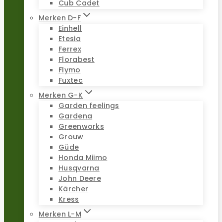
Cub Cadet
Merken D-F
Einhell
Etesia
Ferrex
Florabest
Flymo
Fuxtec
Merken G-K
Garden feelings
Gardena
Greenworks
Grouw
Güde
Honda Miimo
Husqvarna
John Deere
Kärcher
Kress
Merken L-M