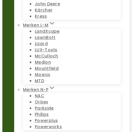
John Deere
Kärcher
Kress
Merken L-M
LandXcape
LawnBott
Lizard
LUX-Tools
McCulloch
Medion
Mountfield
Mowox
MTD
Merken N-P
NAC
Orbex
Parkside
Philips
Powerplus
Powerworks