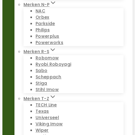
Merken N-P
NAC
Orbex
Parkside
Philips
Powerplus
Powerworks
Merken R-S
Robomow
Ryobi Roboyagi
Sabo
Scheppach
Stiga
Stihl Imow
Merken T-Z
TECH Line
Texas
Universeel
Viking Imow
Wiper