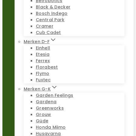
Belrobotics
Black & Decker
Bosch Indego
Central Park
Cramer
Cub Cadet
Merken D-F
Einhell
Etesia
Ferrex
Florabest
Flymo
Fuxtec
Merken G-K
Garden Feelings
Gardena
Greenworks
Grouw
Güde
Honda Miimo
Husqvarna