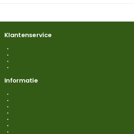
Klantenservice
Mijn account
Klantenservice
Contact
Over ons
Informatie
Verzendkosten en levertijden
Retouren en garantie
Algemene voorwaarden
Privacy en Disclaimer
Kennisbank
Perimeterdraad advies