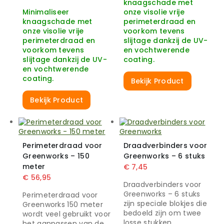
knaagschade met
Minimaliseer
onze visolie vrije
knaagschade met
perimeterdraad en
onze visolie vrije
voorkom tevens
perimeterdraad en
slijtage dankzij de UV-
voorkom tevens
en vochtwerende
slijtage dankzij de UV-
coating.
en vochtwerende
coating.
Bekijk Product
Bekijk Product
Perimeterdraad voor
Draadverbinders voor
Greenworks – 150
Greenworks – 6 stuks
meter
€
7,45
€
56,95
Draadverbinders voor
Greenworks – 6 stuks
Perimeterdraad voor
zijn speciale blokjes die
Greenworks 150 meter
bedoeld zijn om twee
wordt veel gebruikt voor
losse stukken
het aanpassen van de