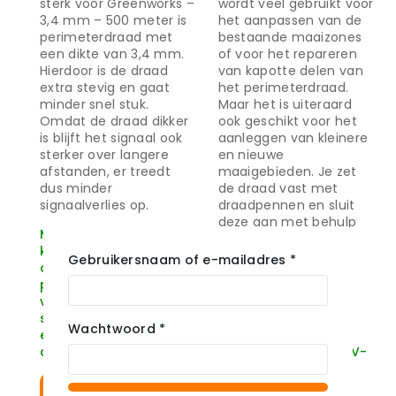
sterk voor Greenworks –
wordt veel gebruikt voor
3,4 mm – 500 meter is
het aanpassen van de
perimeterdraad met
bestaande maaizones
een dikte van 3,4 mm.
of voor het repareren
Hierdoor is de draad
van kapotte delen van
extra stevig en gaat
het perimeterdraad.
minder snel stuk.
Maar het is uiteraard
Omdat de draad dikker
ook geschikt voor het
is blijft het signaal ook
aanleggen van kleinere
sterker over langere
en nieuwe
afstanden, er treedt
maaigebieden. Je zet
dus minder
de draad vast met
signaalverlies op.
draadpennen en sluit
deze aan met behulp
Minimaliseer
van draadverbinders.
knaagschade met
Gebruikersnaam of e-mailadres
*
onze visolie vrije
Minimaliseer
perimeterdraad en
knaagschade met
voorkom tevens
onze visolie vrije
slijtage dankzij de UV-
perimeterdraad en
Wachtwoord
*
en vochtwerende
voorkom tevens
coating.
slijtage dankzij de UV-
en vochtwerende
coating.
Bekijk Product