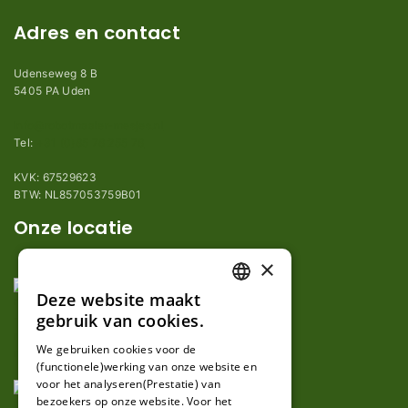
Adres en contact
Udenseweg 8 B
5405 PA Uden
info@robotmaaier-mesjes.nl
Tel:
+31 (0)85 78 255 78
KVK: 67529623
BTW: NL857053759B01
Onze locatie
×
Deze website maakt
DUTCH
gebruik van cookies.
FRENCH
We gebruiken cookies voor de
(functionele)werking van onze website en
GERMAN
voor het analyseren(Prestatie) van
bezoekers op onze website. Voor het