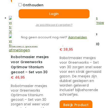
Onthouden
Bekijk Product
Login
Je wachtwoord vergeten?
Robotmaaier mesjes
Nog geen account nog niet?
Aanmelden
voor Greenworks
Optimow – Set van 30
€
38,95
Robotmaaier mesjes
Robotmaaier mesjes
voor Greenworks
voor Greenworks – Set
Optimow titanium
van 30 zorgen snel weer
voor een strak gemaaid
gecoat – Set van 30
gazon. De mesjes zijn
€
46,95
dubbel geslepen en
worden geleverd
Robotmaaier mesjes
inclusief bijbehorende
voor Greenworks
schroefjes.
Optimow titanium
gecoat – Set van 30
zorgen snel weer voor
Bekijk Product