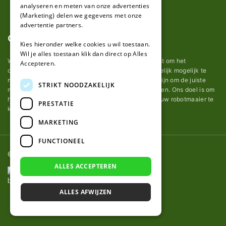
analyseren en meten van onze advertenties
(Marketing) delen we gegevens met onze
advertentie partners.
Over ons
Kies hieronder welke cookies u wil toestaan.
Wil je alles toestaan klik dan direct op Alles
Wij van robotmaaier-mesjes.nl doen ons uiterste best om het
Accepteren.
onderhoud van robot grasmaaier mesjes zo gemakkelijk mogelijk te
maken. Uit ervaring merkten we hoe lastig het kan zijn om de juiste
STRIKT NOODZAKELIJK
messen voor een automatische grasmachine te vinden. Ons doel is om
het u makkelijk te maken om de goede mesjes voor uw robotmaaier te
PRESTATIE
kopen.
MARKETING
FUNCTIONEEL
© 2026 Robotmaaier-mesjes.nl
ALLES ACCEPTEREN
ALLES AFWIJZEN