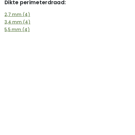
Dikte perimeterdraad:
2,7 mm
(4)
3,4 mm
(4)
5,5 mm
(4)