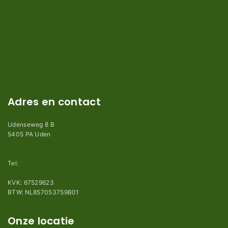
Verzendkosten en levertijden
Retouren en garantie
Algemene voorwaarden
Privacy en Disclaimer
Kennisbank
Perimeterdraad advies
Adres en contact
Udenseweg 8 B
5405 PA Uden
info@robotmaaier-mesjes.nl
Tel:
+31 (0)85 78 255 78
KVK: 67529623
BTW: NL857053759B01
Onze locatie