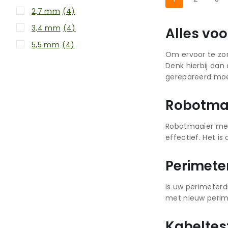
2,7 mm
(4)
3,4 mm
(4)
Alles vo
5,5 mm
(4)
Om ervoor te zor
Denk hierbij aa
gerepareerd moe
Robotma
Robotmaaier mes
effectief. Het i
Perimete
Is uw perimeterd
met nieuw perim
Kabeltes