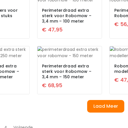
ers voor
Perimeterdraad extra
Perim
stuks
sterk voor Robomow –
Robom
3,4 mm – 100 meter
€
56
€
47,95
ad extra
Perimeterdraad extra
Robom
obomow –
sterk voor Robomow –
model
 meter
3,4 mm – 150 meter
€
47
€
68,95
Laad Meer
4
Volgende