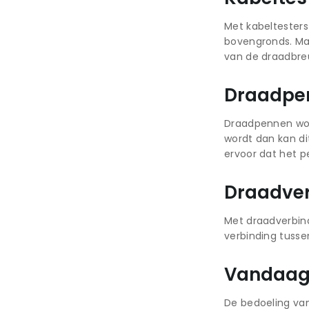
Met kabeltesters
bovengronds. Maa
van de draadbreu
Draadpe
Draadpennen wor
wordt dan kan di
ervoor dat het p
Draadver
Met draadverbin
verbinding tusse
Vandaag 
De bedoeling va