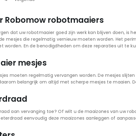
or Robomow robotmaaiers
gen dat uw robotmaaier goed zijn werk kan blijven doen, is
n de mesjes die regelmatig vernieuw moeten worden. Het peri
t worden. En de benodigdheden om deze reparaties uit te k
aier mesjes
jes moeten regelmatig vervangen worden. De mesjes slijten
s daarom belangrijk om altijd met scherpe mesjes te maaien. D
rdraad
raad aan vervanging toe? Of wilt u de maaizones van uw rob
eterdraad eenvoudig deze maaizones aanleggen of aanpass
ters