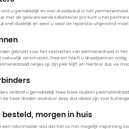
 vind u gemakkelijk en snel draadbreuk in het perimeterdraad.
r met de geavanceerde kabeltester pro kunt u het perimeterdr
k snel duidelijk en weet u waar de reparatie uitgevoerd moe
nnen
den gebruikt voor het vastzetten van perimeterdraad in het
t natuurlijk verschuiven. Daarom heeft u draadpennen nodig,
erimeterdraad netjes op zijn plek blijft en hierdoor dus uw ma
binders
ders verbind u gemakkelijk twee losse stukken perimeterdraa
n de twee draden waardoor deze dus ideaal zijn voor buitenge
besteld, morgen in huis
n een robotmaaier was dat het zo min mogelijk inspanning z