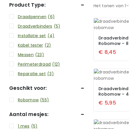
Product Type:
Het tonen van 1–
Draadpennen
(6)
Draadverbinders
(5)
Installatie set
(4)
Draadverbind
Robomow – 8 
Kabel tester
(2)
€
8,45
Messen
(23)
Perimeterdraad
(12)
Reparatie set
(3)
Geschikt voor:
Draadverbind
Robomow – 4 
Robomow
(55)
€
5,95
Aantal mesjes:
1 mes
(5)