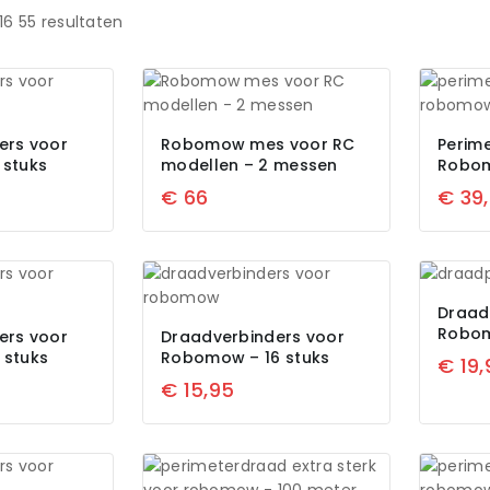
16
55
resultaten
ers voor
Robomow mes voor RC
Perim
stuks
modellen – 2 messen
Robom
€
66
€
39
Draad
Robom
ers voor
Draadverbinders voor
stuks
Robomow – 16 stuks
€
19,
€
15,95