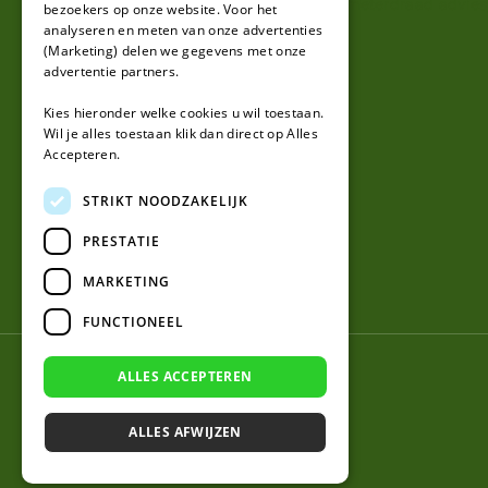
Perimeterdraad advies
bezoekers op onze website. Voor het
analyseren en meten van onze advertenties
(Marketing) delen we gegevens met onze
advertentie partners.
Kies hieronder welke cookies u wil toestaan.
Wil je alles toestaan klik dan direct op Alles
Accepteren.
STRIKT NOODZAKELIJK
PRESTATIE
MARKETING
FUNCTIONEEL
© 2026 Robotmaaier-mesjes.nl
ALLES ACCEPTEREN
ALLES AFWIJZEN