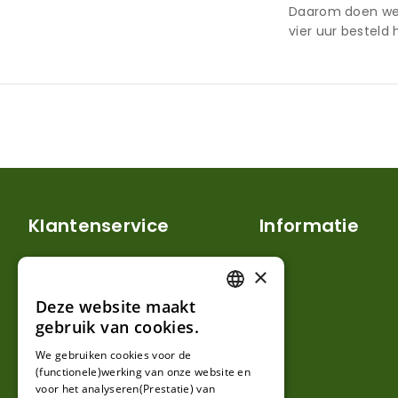
Daarom doen we o
vier uur besteld
Klantenservice
Informatie
Mijn account
Verzendkosten en lever
×
Klantenservice
Retouren en garantie
Deze website maakt
DUTCH
Contact
Algemene voorwaarde
gebruik van cookies.
FRENCH
Over ons
Privacy en Disclaimer
We gebruiken cookies voor de
(functionele)werking van onze website en
GERMAN
Kennisbank
voor het analyseren(Prestatie) van