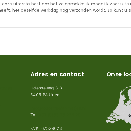
nze uiterste best om het zo gemakkelijk mogelijk voor u te
 heeft, het dezelfde werkdag nog verzonden wordt. Zo kunt u 
Adres en contact
Onze lo
Udenseweg 8 B
tijden
5405 PA Uden
n
info@robotmaaier-mesjes.nl
Tel:
+31 (0)85 78 255 78
KVK: 67529623