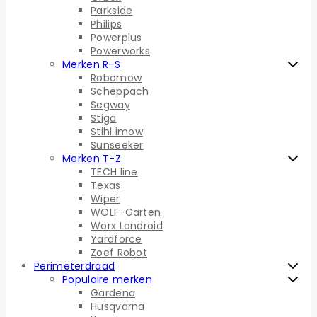
Parkside
Philips
Powerplus
Powerworks
Merken R-S
Robomow
Scheppach
Segway
Stiga
Stihl imow
Sunseeker
Merken T-Z
TECH line
Texas
Wiper
WOLF-Garten
Worx Landroid
Yardforce
Zoef Robot
Perimeterdraad
Populaire merken
Gardena
Husqvarna