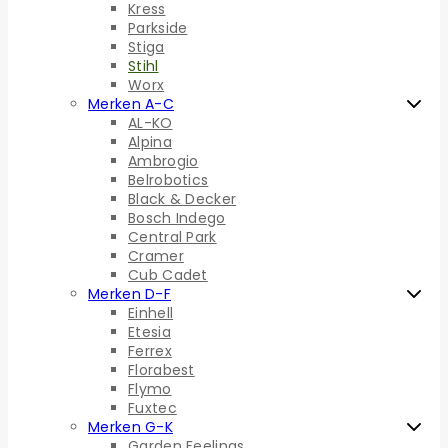
Kress
Parkside
Stiga
Stihl
Worx
Merken A-C
AL-KO
Alpina
Ambrogio
Belrobotics
Black & Decker
Bosch Indego
Central Park
Cramer
Cub Cadet
Merken D-F
Einhell
Etesia
Ferrex
Florabest
Flymo
Fuxtec
Merken G-K
Garden Feelings