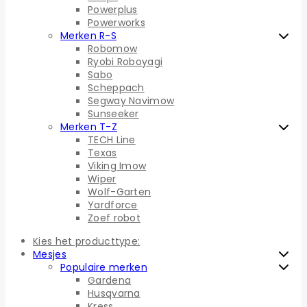
Powerplus
Powerworks
Merken R-S
Robomow
Ryobi Roboyagi
Sabo
Scheppach
Segway Navimow
Sunseeker
Merken T-Z
TECH Line
Texas
Viking Imow
Wiper
Wolf-Garten
Yardforce
Zoef robot
Kies het producttype:
Mesjes
Populaire merken
Gardena
Husqvarna
Kress