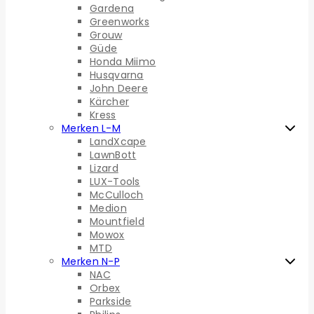
Gardena
Greenworks
Grouw
Güde
Honda Miimo
Husqvarna
John Deere
Kärcher
Kress
Merken L-M
LandXcape
LawnBott
Lizard
LUX-Tools
McCulloch
Medion
Mountfield
Mowox
MTD
Merken N-P
NAC
Orbex
Parkside