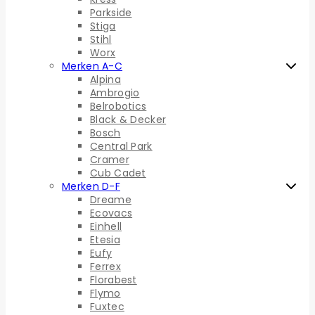
Parkside
Stiga
Stihl
Worx
Merken A-C
Alpina
Ambrogio
Belrobotics
Black & Decker
Bosch
Central Park
Cramer
Cub Cadet
Merken D-F
Dreame
Ecovacs
Einhell
Etesia
Eufy
Ferrex
Florabest
Flymo
Fuxtec