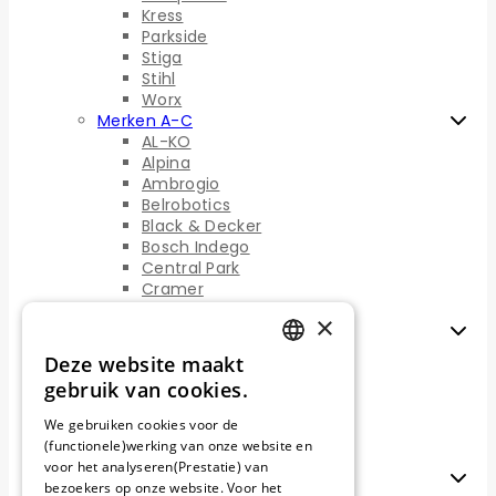
Kress
Parkside
Stiga
Stihl
Worx
Merken A-C
AL-KO
Alpina
Ambrogio
Belrobotics
Black & Decker
Bosch Indego
Central Park
Cramer
Cub Cadet
×
Merken D-F
Einhell
Deze website maakt
Etesia
DUTCH
gebruik van cookies.
Ferrex
FRENCH
Florabest
We gebruiken cookies voor de
Flymo
(functionele)werking van onze website en
GERMAN
Fuxtec
voor het analyseren(Prestatie) van
Merken G-K
bezoekers op onze website. Voor het