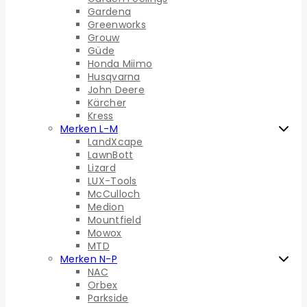
Gardena
Greenworks
Grouw
Güde
Honda Miimo
Husqvarna
John Deere
Kärcher
Kress
Merken L-M
LandXcape
LawnBott
Lizard
LUX-Tools
McCulloch
Medion
Mountfield
Mowox
MTD
Merken N-P
NAC
Orbex
Parkside