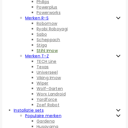
Philips
Powerplus
Powerworks
Merken R-S
Robomow
Ryobi Roboyagi
Sabo
Scheppach
Stiga
Stihl Imow
Merken T-Z
TECH Line
Texas
Universeel
Viking Imow
Wiper
Wolf-Garten
Worx Landroid
Yardforce
Zoef Robot
Installatie sets
Populaire merken
Gardena
Husqvarna