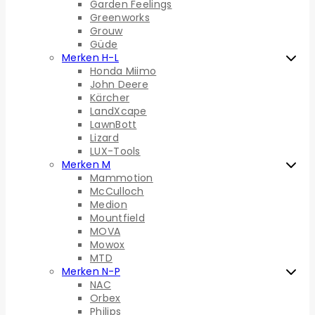
Garden Feelings
Greenworks
Grouw
Güde
Merken H-L
Honda Miimo
John Deere
Kärcher
LandXcape
LawnBott
Lizard
LUX-Tools
Merken M
Mammotion
McCulloch
Medion
Mountfield
MOVA
Mowox
MTD
Merken N-P
NAC
Orbex
Philips