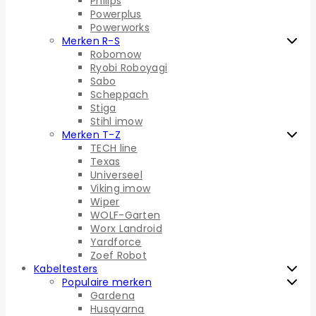
Philips
Powerplus
Powerworks
Merken R-S
Robomow
Ryobi Roboyagi
Sabo
Scheppach
Stiga
Stihl imow
Merken T-Z
TECH line
Texas
Universeel
Viking imow
Wiper
WOLF-Garten
Worx Landroid
Yardforce
Zoef Robot
Kabeltesters
Populaire merken
Gardena
Husqvarna