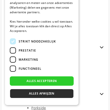
Garden feelings
analyseren en meten van onze advertenties
Gardena
(Marketing) delen we gegevens met onze
Greenworks
advertentie partners.
Grouw
Güde
Kies hieronder welke cookies u wil toestaan.
Honda miimo
Wil je alles toestaan klik dan direct op Alles
Husqvarna
Accepteren.
John Deere
Kärcher
STRIKT NOODZAKELIJK
Kress
Merken L-M
PRESTATIE
LandXcape
LawnBott
MARKETING
Lizard
LUX-Tools
FUNCTIONEEL
McCulloch
Medion
Mountfield
ALLES ACCEPTEREN
Mowox
MTD
ALLES AFWIJZEN
Merken N-P
NAC
Orbex
Parkside