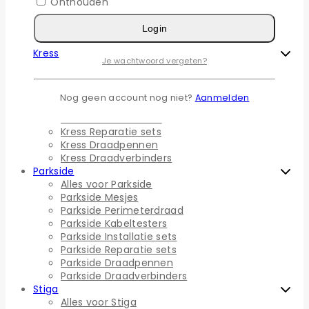
Husqvarna Installatie sets
Onthouden
Husqvarna Reparatie sets
Husqvarna Draadpennen
Login
Husqvarna Draadverbinders
Kress
Je wachtwoord vergeten?
Alles voor Kress
Kress Mesjes
Kress Perimeterdraad
Nog geen account nog niet?
Aanmelden
Kress Kabeltesters
Kress Installatie sets
Kress Reparatie sets
Kress Draadpennen
Kress Draadverbinders
Parkside
Alles voor Parkside
Parkside Mesjes
Parkside Perimeterdraad
Parkside Kabeltesters
Parkside Installatie sets
Parkside Reparatie sets
Parkside Draadpennen
Parkside Draadverbinders
Stiga
Alles voor Stiga