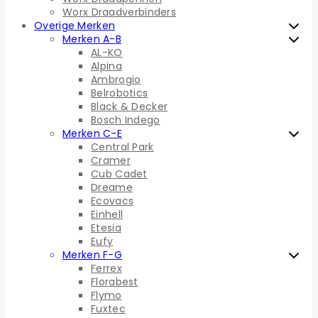
Worx Draadverbinders
Overige Merken
Merken A-B
AL-KO
Alpina
Ambrogio
Belrobotics
Black & Decker
Bosch Indego
Merken C-E
Central Park
Cramer
Cub Cadet
Dreame
Ecovacs
Einhell
Etesia
Eufy
Merken F-G
Ferrex
Florabest
Flymo
Fuxtec