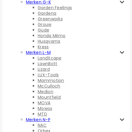
Merken G-K
Garden Feelings
Gardena
Greenworks
Grouw
Güde
Honda Miimo
Husqvarna
Kress
Merken L-M
LandXcape
LawnBott
Lizard
LUX-Tools
Mammotion
McCulloch
Medion
Mountfield
MOVA
Mowox
MTD
Merken N-P
NAC
Orbex