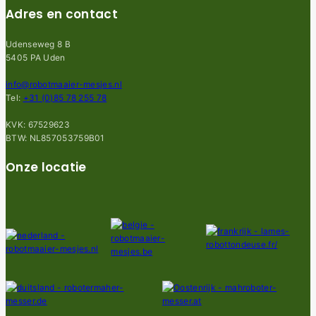
Adres en contact
Udenseweg 8 B
5405 PA Uden
info@robotmaaier-mesjes.nl
Tel:
+31 (0)85 78 255 78
KVK: 67529623
BTW: NL857053759B01
Onze locatie