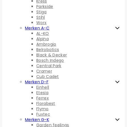
Kress
Parkside
Stiga
Stihl
Worx
Merken A-C
AL-KO
Alpina
Ambrogio
Belrobotics
Black & Decker
Bosch Indego
Central Park
Cramer
Cub Cadet
Merken D-F
Einhell
Etesia
Ferrex
Florabest
Flymo
Fuxtec
Merken G-K
Garden feelings