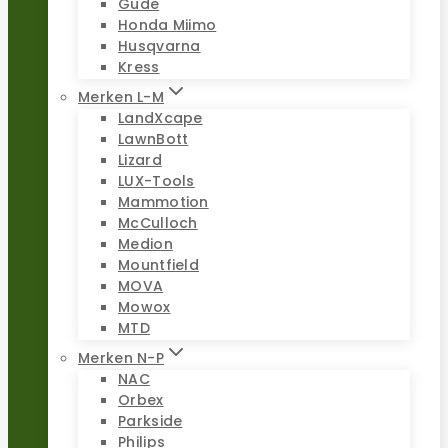
Güde
Honda Miimo
Husqvarna
Kress
Merken L-M
LandXcape
LawnBott
Lizard
LUX-Tools
Mammotion
McCulloch
Medion
Mountfield
MOVA
Mowox
MTD
Merken N-P
NAC
Orbex
Parkside
Philips