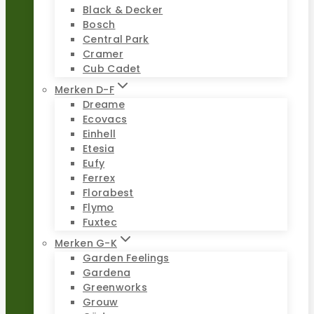
Black & Decker
Bosch
Central Park
Cramer
Cub Cadet
Merken D-F
Dreame
Ecovacs
Einhell
Etesia
Eufy
Ferrex
Florabest
Flymo
Fuxtec
Merken G-K
Garden Feelings
Gardena
Greenworks
Grouw