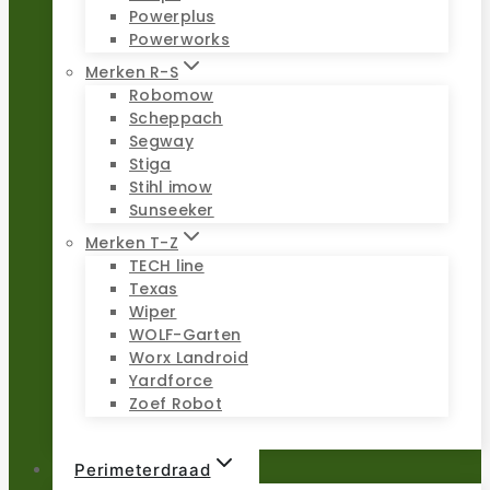
Powerplus
Powerworks
Merken R-S
Robomow
Scheppach
Segway
Stiga
Stihl imow
Sunseeker
Merken T-Z
TECH line
Texas
Wiper
WOLF-Garten
Worx Landroid
Yardforce
Zoef Robot
Perimeterdraad