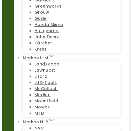
Gardena
Greenworks
Grouw
Güde
Honda Miimo
Husqvarna
John Deere
Kärcher
Kress
Merken L-M
LandXcape
LawnBott
Lizard
LUX-Tools
McCulloch
Medion
Mountfield
Mowox
MTD
Merken N-P
NAC