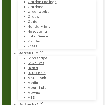
Garden Feelings
Gardena
Greenworks
Grouw
Güde
Honda Miimo
Husqvarna
John Deere
Kärcher
Kress
Merken L-M
LandXcape
LawnBott
Lizard
LUX-Tools
McCulloch
Medion
Mountfield
Mowox
MTD
Merken N-P