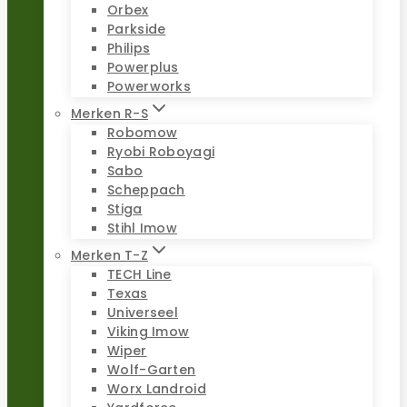
Orbex
Parkside
Philips
Powerplus
Powerworks
Merken R-S
Robomow
Ryobi Roboyagi
Sabo
Scheppach
Stiga
Stihl Imow
Merken T-Z
TECH Line
Texas
Universeel
Viking Imow
Wiper
Wolf-Garten
Worx Landroid