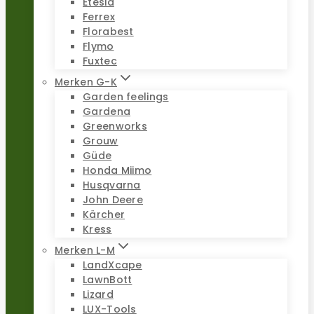
Etesia
Ferrex
Florabest
Flymo
Fuxtec
Merken G-K
Garden feelings
Gardena
Greenworks
Grouw
Güde
Honda Miimo
Husqvarna
John Deere
Kärcher
Kress
Merken L-M
LandXcape
LawnBott
Lizard
LUX-Tools