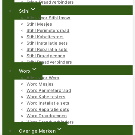
Stiga Draadverbinders
Stihl
Alles voor Stihl Imow
Stihl Mesjes
Stihl Perimeterdraad
Stihl Kabeltesters
Stihl Installatie sets
Stihl Reparatie sets
Stihl Draadpennen
Stihl Draadverbinders
Worx
Alles voor Worx
Worx Mesjes
Worx Perimeterdraad
Worx Kabeltesters
Worx Installatie sets
Worx Reparatie sets
Worx Draadpennen
Worx Draadverbinders
Overige Merken