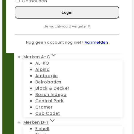
Onthouden
Populaire merken
Gardena
Login
Husqvarna
Kress
Je wachtwoord vergeten?
Parkside
Stiga
Stihl
Nog geen account nog niet?
Aanmelden
Worx
Merken A-C
AL-KO
Alpina
Ambrogio
Belrobotics
Black & Decker
Bosch Indego
Central Park
Cramer
Cub Cadet
Merken D-F
Einhell