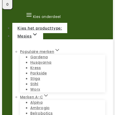
0
Kies onderdeel
Kies het producttype:
Mesjes
Populaire merken
Gardena
Husqvarna
Kress
Parkside
Stiga
Stihl
Worx
Merken A-C
Alpina
Ambrogio
Belrobotics