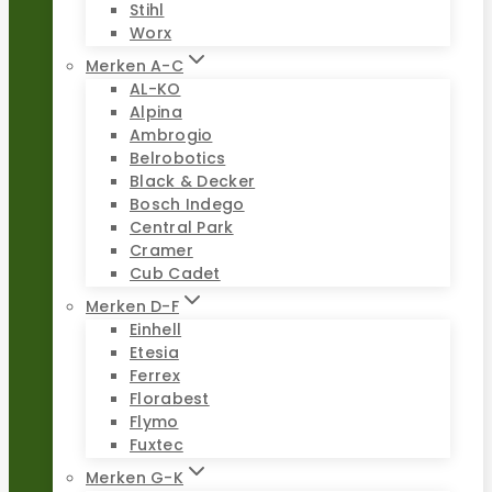
Stihl
Worx
Merken A-C
AL-KO
Alpina
Ambrogio
Belrobotics
Black & Decker
Bosch Indego
Central Park
Cramer
Cub Cadet
Merken D-F
Einhell
Etesia
Ferrex
Florabest
Flymo
Fuxtec
Merken G-K