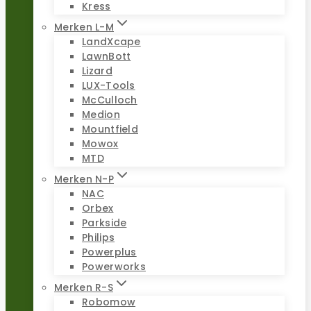
Kress
Merken L-M
LandXcape
LawnBott
Lizard
LUX-Tools
McCulloch
Medion
Mountfield
Mowox
MTD
Merken N-P
NAC
Orbex
Parkside
Philips
Powerplus
Powerworks
Merken R-S
Robomow