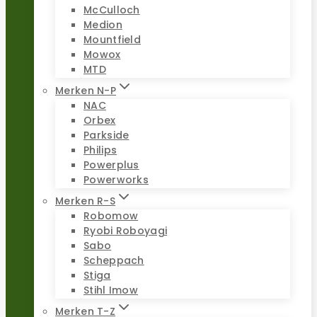
McCulloch
Medion
Mountfield
Mowox
MTD
Merken N-P
NAC
Orbex
Parkside
Philips
Powerplus
Powerworks
Merken R-S
Robomow
Ryobi Roboyagi
Sabo
Scheppach
Stiga
Stihl Imow
Merken T-Z