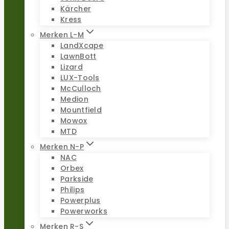
Kärcher
Kress
Merken L-M
LandXcape
LawnBott
Lizard
LUX-Tools
McCulloch
Medion
Mountfield
Mowox
MTD
Merken N-P
NAC
Orbex
Parkside
Philips
Powerplus
Powerworks
Merken R-S