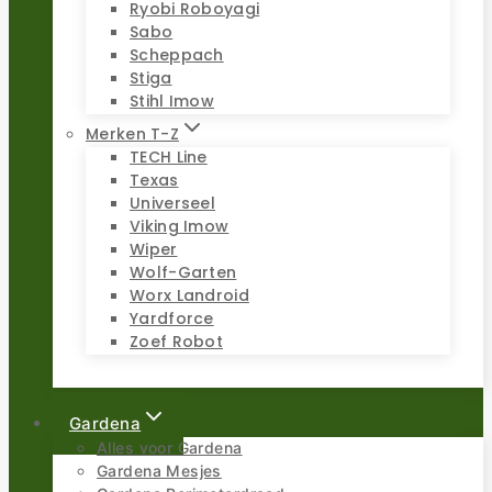
Ryobi Roboyagi
Sabo
Scheppach
Stiga
Stihl Imow
Merken T-Z
TECH Line
Texas
Universeel
Viking Imow
Wiper
Wolf-Garten
Worx Landroid
Yardforce
Zoef Robot
Gardena
Alles voor Gardena
Gardena Mesjes