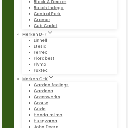
Black & Decker
Bosch Indego
Central Park
Cramer
Cub Cadet
Merken D-F
Einhell
Etesia
Ferrex
Florabest
Flymo
Fuxtec
Merken G-K
Garden feelings
Gardena
Greenworks
Grouw
Güde
Honda miimo
Husqvarna
John Deere