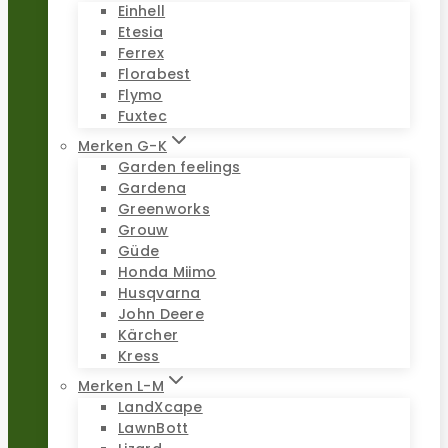
Einhell
Etesia
Ferrex
Florabest
Flymo
Fuxtec
Merken G-K
Garden feelings
Gardena
Greenworks
Grouw
Güde
Honda Miimo
Husqvarna
John Deere
Kärcher
Kress
Merken L-M
LandXcape
LawnBott