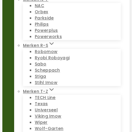
NAC
Orbex
Parkside
Philips
Powerplus
Powerworks
Merken R-S
Robomow
Ryobi Roboyagi
Sabo
Scheppach
Stiga
Stihl Imow
Merken T-Z
TECH Line
Texas
Universeel
Viking Imow
Wiper
Wolf-Garten