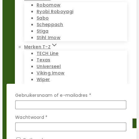
Robomow
Ryobi Roboyagi
Sabo
Scheppach
Stiga
Stihl Imow
Merken T-Z
TECH Line
Texas
Universeel
Viking Imow
Wiper
WOLF-Garten
Worx Landroid
Vereist
Gebruikersnaam of e-mailadres
*
Yardforce
Zoef Robot
Vereist
Wachtwoord
*
Reparatie sets