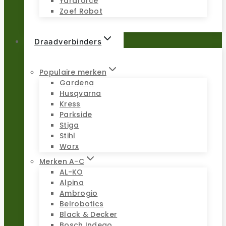
Yardforce
Zoef Robot
Draadverbinders
Populaire merken
Gardena
Husqvarna
Kress
Parkside
Stiga
Stihl
Worx
Merken A-C
AL-KO
Alpina
Ambrogio
Belrobotics
Black & Decker
Bosch Indego