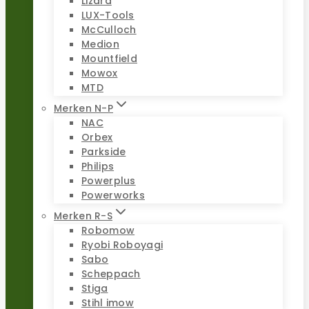
Lizard
LUX-Tools
McCulloch
Medion
Mountfield
Mowox
MTD
Merken N-P
NAC
Orbex
Parkside
Philips
Powerplus
Powerworks
Merken R-S
Robomow
Ryobi Roboyagi
Sabo
Scheppach
Stiga
Stihl imow