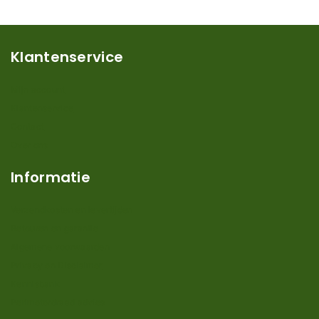
Klantenservice
Mijn account
Klantenservice
Contact
Over ons
Informatie
Verzendkosten en levertijden
Retouren en garantie
Algemene voorwaarden
Privacy en Disclaimer
Kennisbank
Perimeterdraad advies