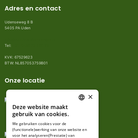
Adres en contact
Udenseweg 8 B
5405 PA Uden
info@robotmaaier-mesjes.nl
Tel:
+31 (0)85 78 255 78
KVK: 67529623
BTW: NL857053759B01
Onze locatie
×
Deze website maakt
DUTCH
gebruik van cookies.
FRENCH
We gebruiken cookies voor de
(functionele)werking van onze website en
GERMAN
voor het analyseren(Prestatie) van