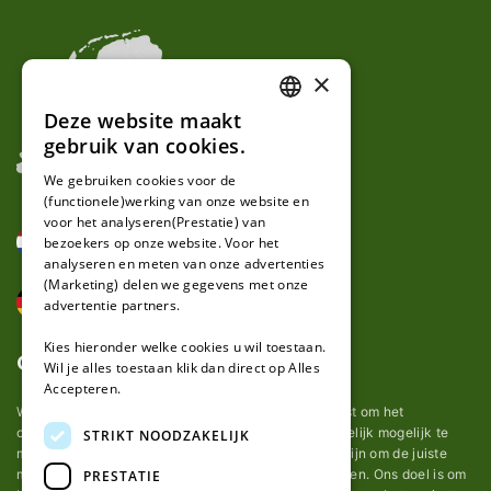
×
Deze website maakt
DUTCH
gebruik van cookies.
FRENCH
We gebruiken cookies voor de
(functionele)werking van onze website en
GERMAN
voor het analyseren(Prestatie) van
bezoekers op onze website. Voor het
analyseren en meten van onze advertenties
(Marketing) delen we gegevens met onze
advertentie partners.
Kies hieronder welke cookies u wil toestaan.
Over ons
Wil je alles toestaan klik dan direct op Alles
Accepteren.
Wij van robotmaaier-mesjes.nl doen ons uiterste best om het
onderhoud van robot grasmaaier mesjes zo gemakkelijk mogelijk te
STRIKT NOODZAKELIJK
maken. Uit ervaring merkten we hoe lastig het kan zijn om de juiste
messen voor een automatische grasmachine te vinden. Ons doel is om
PRESTATIE