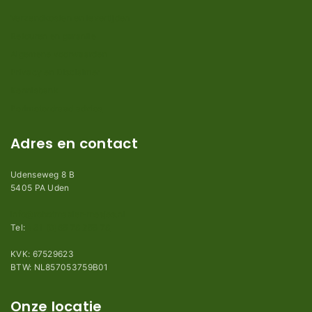
Verzendkosten en levertijden
Retouren en garantie
Algemene voorwaarden
Privacy en Disclaimer
Kennisbank
Perimeterdraad advies
Adres en contact
Udenseweg 8 B
5405 PA Uden
info@robotmaaier-mesjes.nl
Tel:
+31 (0)85 78 255 78
KVK: 67529623
BTW: NL857053759B01
Onze locatie