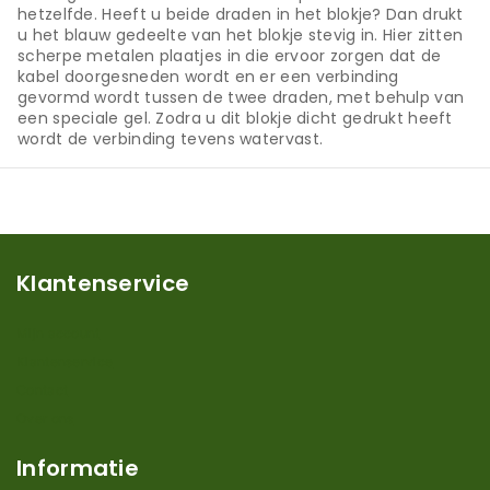
hetzelfde. Heeft u beide draden in het blokje? Dan drukt
u het blauw gedeelte van het blokje stevig in. Hier zitten
scherpe metalen plaatjes in die ervoor zorgen dat de
kabel doorgesneden wordt en er een verbinding
gevormd wordt tussen de twee draden, met behulp van
een speciale gel. Zodra u dit blokje dicht gedrukt heeft
wordt de verbinding tevens watervast.
Klantenservice
Mijn account
Klantenservice
Contact
Over ons
Informatie