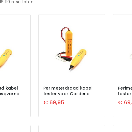
16
110
resultaten
ad kabel
Perimeterdraad kabel
Perim
Husqvarna
tester voor Gardena
teste
€
69,95
€
69