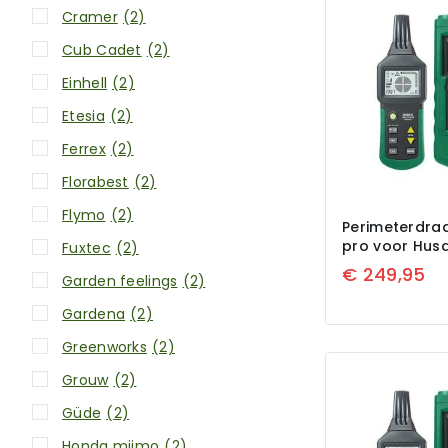
Cramer
(2)
Cub Cadet
(2)
Einhell
(2)
Etesia
(2)
Ferrex
(2)
Florabest
(2)
Flymo
(2)
Perimeterdraa
pro voor Hus
Fuxtec
(2)
€
249,95
Garden feelings
(2)
Gardena
(2)
Greenworks
(2)
Grouw
(2)
Güde
(2)
Honda miimo
(2)