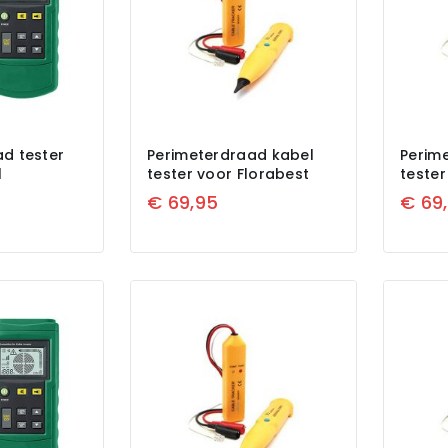
d tester
Perimeterdraad kabel
Perim
l
tester voor Florabest
teste
€
69,95
€
69