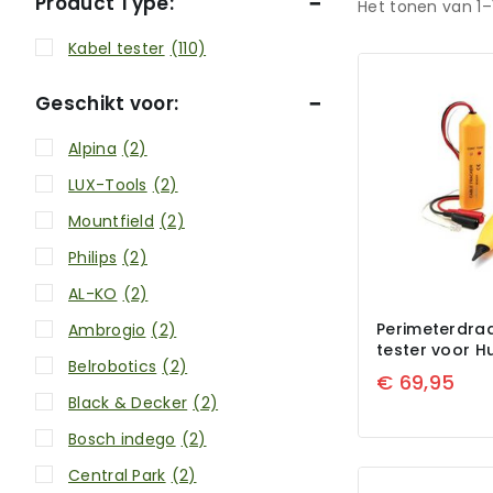
Product Type:
Het tonen van 1–
Kabel tester
(110)
Geschikt voor:
Alpina
(2)
LUX-Tools
(2)
Mountfield
(2)
Philips
(2)
AL-KO
(2)
Perimeterdra
Ambrogio
(2)
tester voor 
Belrobotics
(2)
€
69,95
Black & Decker
(2)
Bosch indego
(2)
Central Park
(2)