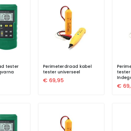
d tester
Perimeterdraad kabel
Perim
qvarna
tester universeel
teste
Indeg
€
69,95
€
69