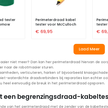
d tester
Perimeterdraad kabel
Perim
bomow
tester voor McCulloch
tester
€
69,95
€
69
Laad Meer
aier niet meer? Dan kan her perimeterdraad hiervan de oorza
er naar de robotmaaier sturen.
amheden, verticuteren, harken of bijvoorbeeld knaagschade 
niet-waterdichte draadverbinders bij reparaties kan echter o
 u heel eenvoudig de breuk in het perimeterdraad opsporen.
t een begrenzingsdraad-kabeltes
inde van het perimeterdraad met de zender van de kabeltester