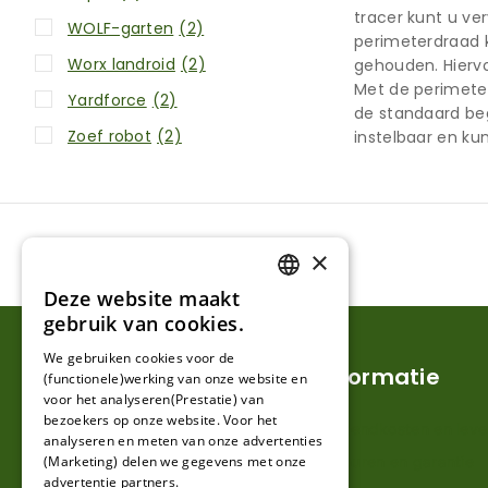
tracer kunt u ve
WOLF-garten
(2)
perimeterdraad k
Worx landroid
(2)
gehouden. Hierv
Met de perimeter
Yardforce
(2)
de standaard beg
Zoef robot
(2)
instelbaar en ku
×
Deze website maakt
DUTCH
gebruik van cookies.
FRENCH
We gebruiken cookies voor de
Klantenservice
Informatie
(functionele)werking van onze website en
GERMAN
voor het analyseren(Prestatie) van
bezoekers op onze website. Voor het
Mijn account
Verzendkosten en lever
analyseren en meten van onze advertenties
(Marketing) delen we gegevens met onze
Klantenservice
Retouren en garantie
advertentie partners.