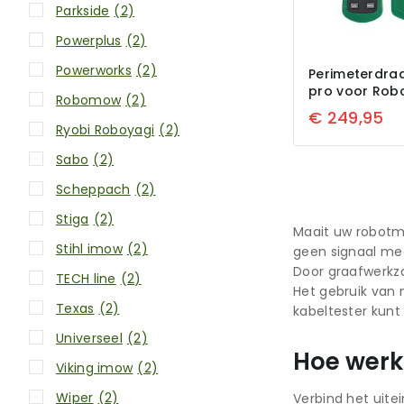
Parkside
(2)
Powerplus
(2)
Powerworks
(2)
Perimeterdraa
pro voor Ro
Robomow
(2)
€
249,95
Ryobi Roboyagi
(2)
Sabo
(2)
Scheppach
(2)
Stiga
(2)
Maait uw robotma
Stihl imow
(2)
geen signaal me
Door graafwerkza
TECH line
(2)
Het gebruik van 
Texas
(2)
kabeltester kunt
Universeel
(2)
Hoe werk
Viking imow
(2)
Wiper
(2)
Verbind het uite