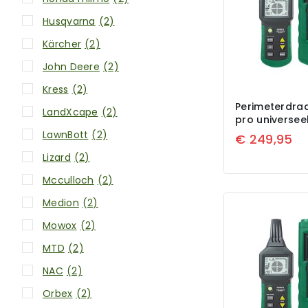
Husqvarna
(2)
Kärcher
(2)
John Deere
(2)
Kress
(2)
Perimeterdraa
LandXcape
(2)
pro universee
LawnBott
(2)
€
249,95
Lizard
(2)
Mcculloch
(2)
Medion
(2)
Mowox
(2)
MTD
(2)
NAC
(2)
Orbex
(2)