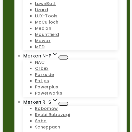
LawnBott
Lizard
LUX-Tools
McCulloch
Medion
Mountfield
Mowox
MTD
Merken N-P
NAC
Orbex
Parkside
Philips
Powerplus
Powerworks
Merken R-S
Robomow
Ryobi Roboyagi
Sabo
Scheppach