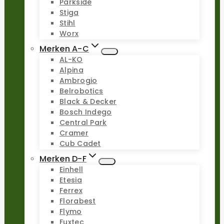
Parkside
Stiga
Stihl
Worx
Merken A-C
AL-KO
Alpina
Ambrogio
Belrobotics
Black & Decker
Bosch Indego
Central Park
Cramer
Cub Cadet
Merken D-F
Einhell
Etesia
Ferrex
Florabest
Flymo
Fuxtec