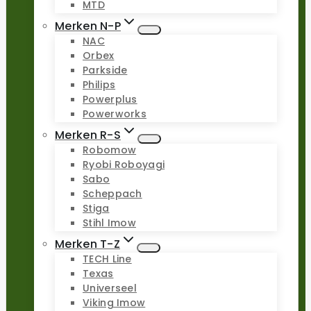
MTD
Merken N-P
NAC
Orbex
Parkside
Philips
Powerplus
Powerworks
Merken R-S
Robomow
Ryobi Roboyagi
Sabo
Scheppach
Stiga
Stihl Imow
Merken T-Z
TECH Line
Texas
Universeel
Viking Imow