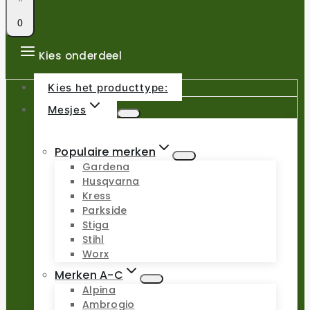
0
Kies onderdeel
Kies het producttype:
Mesjes
Populaire merken
Gardena
Husqvarna
Kress
Parkside
Stiga
Stihl
Worx
Merken A-C
Alpina
Ambrogio