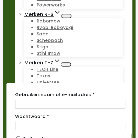
Powerworks
Merken R-S
Robomow
Ryobi Roboyagi
Sabo
Scheppach
Stiga
Stihl Imow
Merken T-Z
TECH Line
Texas
Universeel
Viking Imow
Vereist
Gebruikersnaam of e-mailadres
*
Wiper
WOLF-Garten
Worx Landroid
Yardforce
Vereist
Wachtwoord
*
Zoef Robot