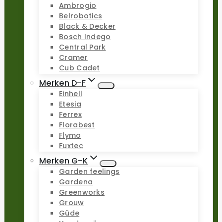
Ambrogio
Belrobotics
Black & Decker
Bosch Indego
Central Park
Cramer
Cub Cadet
Merken D-F
Einhell
Etesia
Ferrex
Florabest
Flymo
Fuxtec
Merken G-K
Garden feelings
Gardena
Greenworks
Grouw
Güde