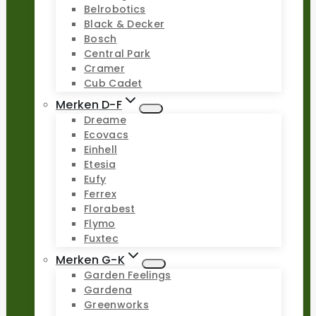
Belrobotics
Black & Decker
Bosch
Central Park
Cramer
Cub Cadet
Merken D-F
Dreame
Ecovacs
Einhell
Etesia
Eufy
Ferrex
Florabest
Flymo
Fuxtec
Merken G-K
Garden Feelings
Gardena
Greenworks