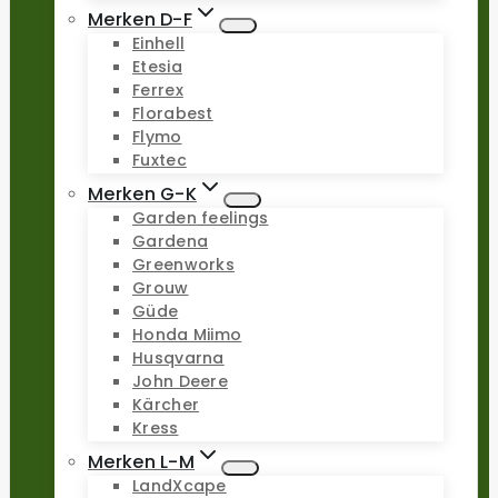
Merken D-F
Einhell
Etesia
Ferrex
Florabest
Flymo
Fuxtec
Merken G-K
Garden feelings
Gardena
Greenworks
Grouw
Güde
Honda Miimo
Husqvarna
John Deere
Kärcher
Kress
Merken L-M
LandXcape