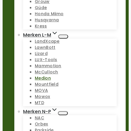
Grouw
Güde
Honda Miimo
Husqvarna
Kress
Merken L-M
LandXcape
LawnBott
Lizard
LUX-Tools
Mammotion
McCulloch
Medion
Mountfield
MOVA
Mowox
MTD
Merken N-P
NAC
Orbex
Parkside