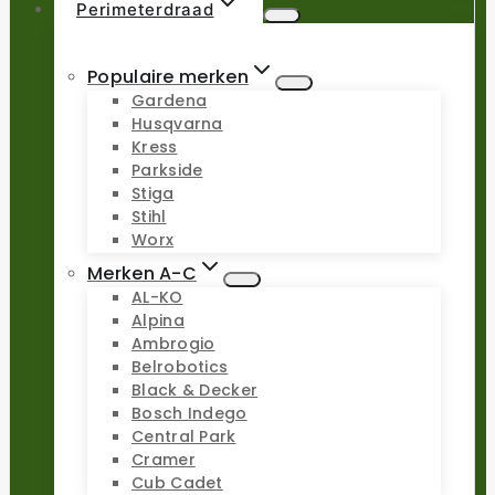
Perimeterdraad
Populaire merken
Gardena
Husqvarna
Kress
Parkside
Stiga
Stihl
Worx
Merken A-C
AL-KO
Alpina
Ambrogio
Belrobotics
Black & Decker
Bosch Indego
Central Park
Cramer
Cub Cadet