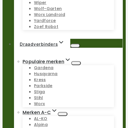
Wiper
Wolf-Garten
Worx Landroid
Yardforce
Zoef Robot
Draadverbinders
Populaire merken
Gardena
Husqvarna
Kress
Parkside
Stiga
Stihl
Worx
Merken A-C
AL-KO
Alpina