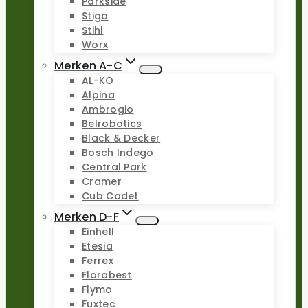
Parkside
Stiga
Stihl
Worx
Merken A-C
AL-KO
Alpina
Ambrogio
Belrobotics
Black & Decker
Bosch Indego
Central Park
Cramer
Cub Cadet
Merken D-F
Einhell
Etesia
Ferrex
Florabest
Flymo
Fuxtec