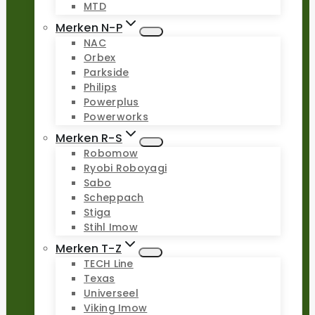
MTD
Merken N-P
NAC
Orbex
Parkside
Philips
Powerplus
Powerworks
Merken R-S
Robomow
Ryobi Roboyagi
Sabo
Scheppach
Stiga
Stihl Imow
Merken T-Z
TECH Line
Texas
Universeel
Viking Imow