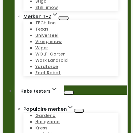
Stiga
Stihl imow
Merken T-Z
TECH line
Texas
Universeel
Viking imow
Wiper
WOLF-Garten
Worx Landroid
Yardforce
Zoef Robot
Kabeltesters
Populaire merken
Gardena
Husqvarna
Kress