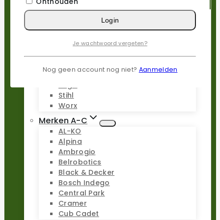
Onthouden
Reparatie sets
Login
Populaire merken
Gardena
Je wachtwoord vergeten?
Husqvarna
Kress
Nog geen account nog niet?
Aanmelden
Parkside
Stiga
Stihl
Worx
Merken A-C
AL-KO
Alpina
Ambrogio
Belrobotics
Black & Decker
Bosch Indego
Central Park
Cramer
Cub Cadet