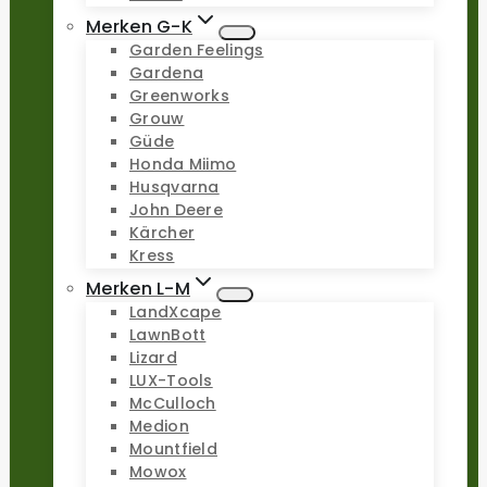
Merken G-K
Garden Feelings
Gardena
Greenworks
Grouw
Güde
Honda Miimo
Husqvarna
John Deere
Kärcher
Kress
Merken L-M
LandXcape
LawnBott
Lizard
LUX-Tools
McCulloch
Medion
Mountfield
Mowox