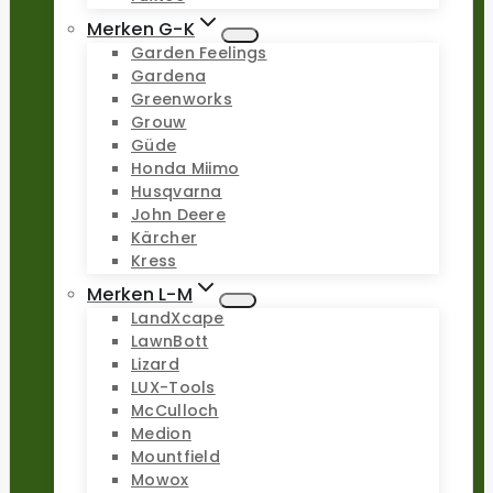
Merken G-K
Garden Feelings
Gardena
Greenworks
Grouw
Güde
Honda Miimo
Husqvarna
John Deere
Kärcher
Kress
Merken L-M
LandXcape
LawnBott
Lizard
LUX-Tools
McCulloch
Medion
Mountfield
Mowox