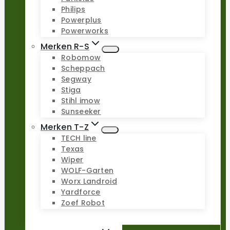
Philips
Powerplus
Powerworks
Merken R-S
Robomow
Scheppach
Segway
Stiga
Stihl imow
Sunseeker
Merken T-Z
TECH line
Texas
Wiper
WOLF-Garten
Worx Landroid
Yardforce
Zoef Robot