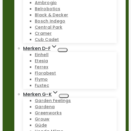
Ambrogio
Belrobotics
Black & Decker
Bosch Indego
Central Park
Cramer
Cub Cadet
Merken D-F
Einhell
Etesia
Ferrex
Florabest
Flymo
Fuxtec
Merken G-K
Garden Feelings
Gardena
Greenworks
Grouw
Güde