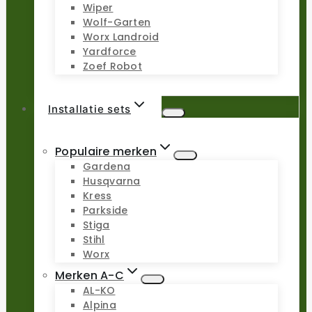
Wiper
Wolf-Garten
Worx Landroid
Yardforce
Zoef Robot
Installatie sets
Populaire merken
Gardena
Husqvarna
Kress
Parkside
Stiga
Stihl
Worx
Merken A-C
AL-KO
Alpina