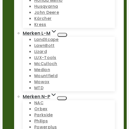
Honda Miimo
Husqvarna
John Deere
Kärcher
Kress
Merken L-M
LandXcape
LawnBott
Lizard
LUX-Tools
McCulloch
Medion
Mountfield
Mowox
MTD
Merken N-P
NAC
Orbex
Parkside
Philips
Powerplus