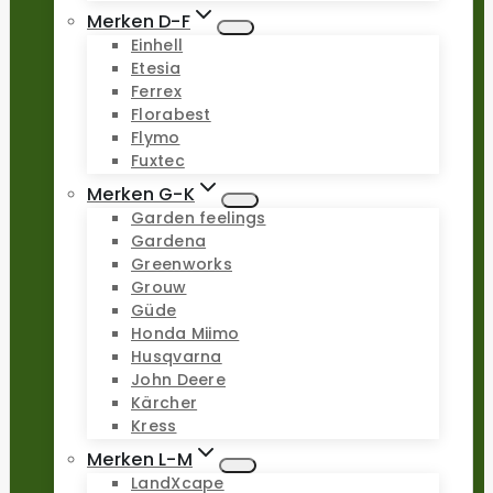
Merken D-F
Einhell
Etesia
Ferrex
Florabest
Flymo
Fuxtec
Merken G-K
Garden feelings
Gardena
Greenworks
Grouw
Güde
Honda Miimo
Husqvarna
John Deere
Kärcher
Kress
Merken L-M
LandXcape