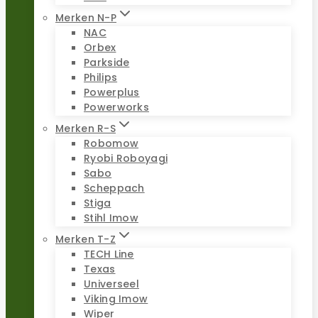
Merken N-P
NAC
Orbex
Parkside
Philips
Powerplus
Powerworks
Merken R-S
Robomow
Ryobi Roboyagi
Sabo
Scheppach
Stiga
Stihl Imow
Merken T-Z
TECH Line
Texas
Universeel
Viking Imow
Wiper