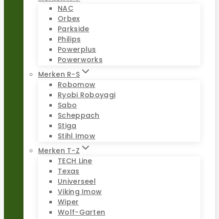
NAC
Orbex
Parkside
Philips
Powerplus
Powerworks
Merken R-S
Robomow
Ryobi Roboyagi
Sabo
Scheppach
Stiga
Stihl Imow
Merken T-Z
TECH Line
Texas
Universeel
Viking Imow
Wiper
Wolf-Garten