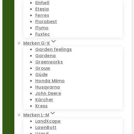
Einhell
Etesia
Ferrex
Florabest
Flymo
Fuxtec
Merken G-K
Garden feelings
Gardena
Greenworks
Grouw
Güde
Honda Miimo
Husqvarna
John Deere
Kärcher
Kress
Merken L-M
LandXcape
LawnBott
Lizard