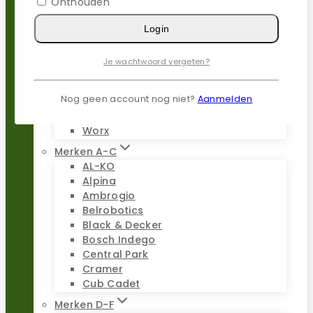
Onthouden
Populaire merken
Login
Gardena
Husqvarna
Je wachtwoord vergeten?
Kress
Parkside
Nog geen account nog niet?
Aanmelden
Stiga
Stihl
Worx
Merken A-C
AL-KO
Alpina
Ambrogio
Belrobotics
Black & Decker
Bosch Indego
Central Park
Cramer
Cub Cadet
Merken D-F