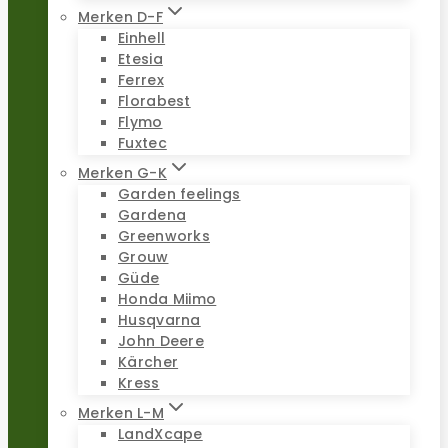
Merken D-F
Einhell
Etesia
Ferrex
Florabest
Flymo
Fuxtec
Merken G-K
Garden feelings
Gardena
Greenworks
Grouw
Güde
Honda Miimo
Husqvarna
John Deere
Kärcher
Kress
Merken L-M
LandXcape