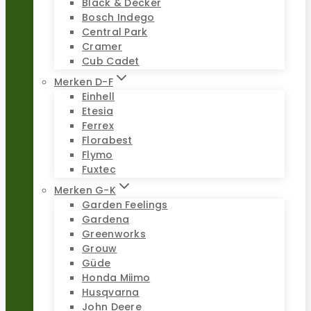
Black & Decker
Bosch Indego
Central Park
Cramer
Cub Cadet
Merken D-F
Einhell
Etesia
Ferrex
Florabest
Flymo
Fuxtec
Merken G-K
Garden Feelings
Gardena
Greenworks
Grouw
Güde
Honda Miimo
Husqvarna
John Deere