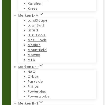
Kärcher
Kress
Merken L-M
LandXcape
LawnBott
Lizard
LUX-Tools
McCulloch
Medion
Mountfield
Mowox
MTD
Merken N-P
NAC
Orbex
Parkside
Philips
Powerplus
Powerworks
Merken R-S