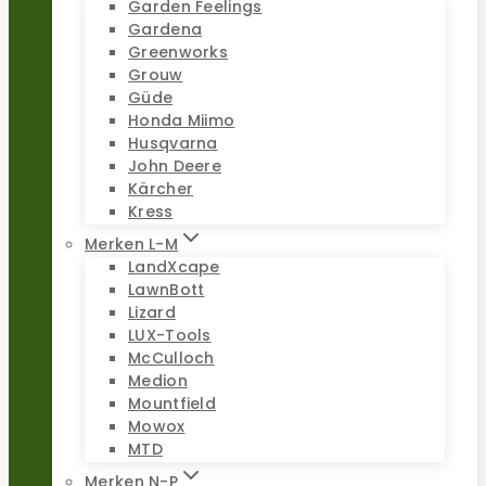
Garden Feelings
Gardena
Greenworks
Grouw
Güde
Honda Miimo
Husqvarna
John Deere
Kärcher
Kress
Merken L-M
LandXcape
LawnBott
Lizard
LUX-Tools
McCulloch
Medion
Mountfield
Mowox
MTD
Merken N-P