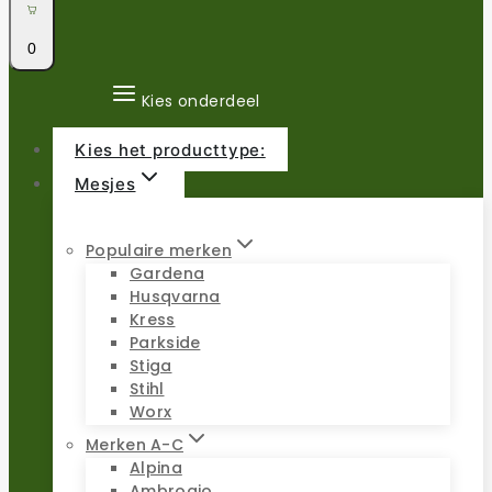
0
Kies onderdeel
Kies het producttype:
Mesjes
Populaire merken
Gardena
Husqvarna
Kress
Parkside
Stiga
Stihl
Worx
Merken A-C
Alpina
Ambrogio