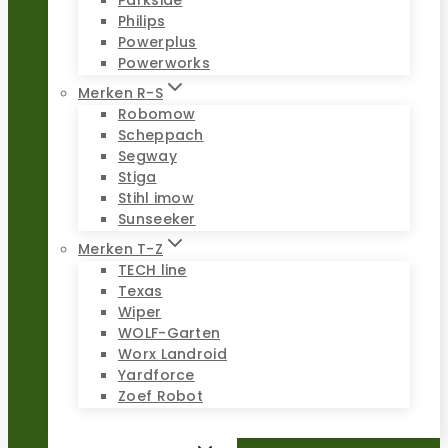
Parkside
Philips
Powerplus
Powerworks
Merken R-S
Robomow
Scheppach
Segway
Stiga
Stihl imow
Sunseeker
Merken T-Z
TECH line
Texas
Wiper
WOLF-Garten
Worx Landroid
Yardforce
Zoef Robot