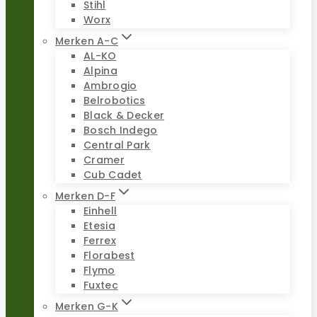
Stihl
Worx
Merken A-C
AL-KO
Alpina
Ambrogio
Belrobotics
Black & Decker
Bosch Indego
Central Park
Cramer
Cub Cadet
Merken D-F
Einhell
Etesia
Ferrex
Florabest
Flymo
Fuxtec
Merken G-K