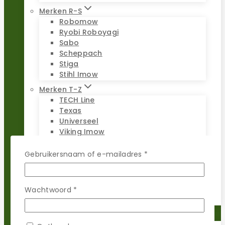
Merken R-S
Robomow
Ryobi Roboyagi
Sabo
Scheppach
Stiga
Stihl Imow
Merken T-Z
TECH Line
Texas
Universeel
Viking Imow
Wiper
WOLF-Garten
Vereist
Gebruikersnaam of e-mailadres
*
Worx Landroid
Yardforce
Zoef Robot
Vereist
Wachtwoord
*
Reparatie sets