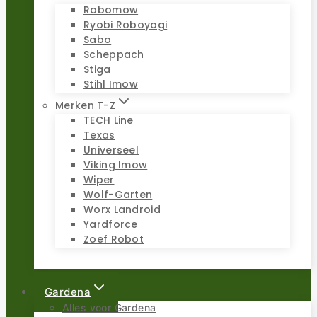
Robomow
Ryobi Roboyagi
Sabo
Scheppach
Stiga
Stihl Imow
Merken T-Z
TECH Line
Texas
Universeel
Viking Imow
Wiper
Wolf-Garten
Worx Landroid
Yardforce
Zoef Robot
Gardena
Alles voor Gardena