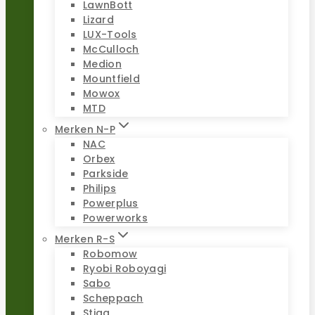
LawnBott
Lizard
LUX-Tools
McCulloch
Medion
Mountfield
Mowox
MTD
Merken N-P
NAC
Orbex
Parkside
Philips
Powerplus
Powerworks
Merken R-S
Robomow
Ryobi Roboyagi
Sabo
Scheppach
Stiga