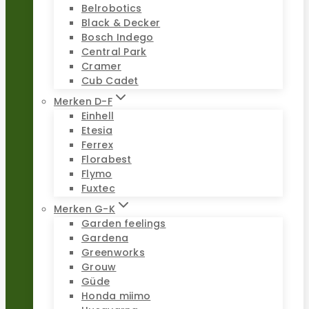
Belrobotics
Black & Decker
Bosch Indego
Central Park
Cramer
Cub Cadet
Merken D-F
Einhell
Etesia
Ferrex
Florabest
Flymo
Fuxtec
Merken G-K
Garden feelings
Gardena
Greenworks
Grouw
Güde
Honda miimo