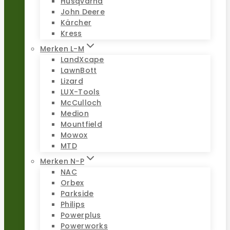
Husqvarna
John Deere
Kärcher
Kress
Merken L-M
LandXcape
LawnBott
Lizard
LUX-Tools
McCulloch
Medion
Mountfield
Mowox
MTD
Merken N-P
NAC
Orbex
Parkside
Philips
Powerplus
Powerworks