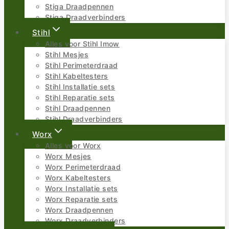
Stiga Draadpennen
Stiga Draadverbinders
Stihl
Alles voor Stihl Imow
Stihl Mesjes
Stihl Perimeterdraad
Stihl Kabeltesters
Stihl Installatie sets
Stihl Reparatie sets
Stihl Draadpennen
Stihl Draadverbinders
Worx
Alles voor Worx
Worx Mesjes
Worx Perimeterdraad
Worx Kabeltesters
Worx Installatie sets
Worx Reparatie sets
Worx Draadpennen
Worx Draadverbinders