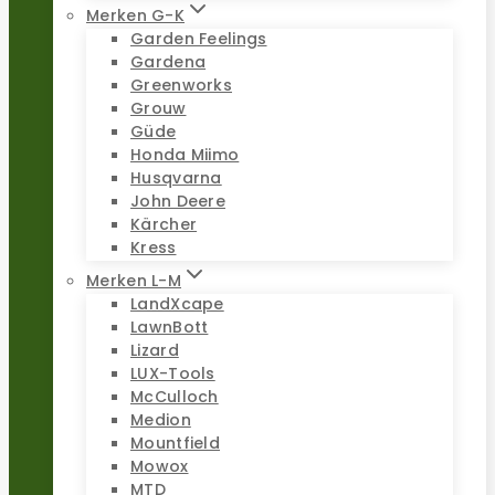
Merken G-K
Garden Feelings
Gardena
Greenworks
Grouw
Güde
Honda Miimo
Husqvarna
John Deere
Kärcher
Kress
Merken L-M
LandXcape
LawnBott
Lizard
LUX-Tools
McCulloch
Medion
Mountfield
Mowox
MTD