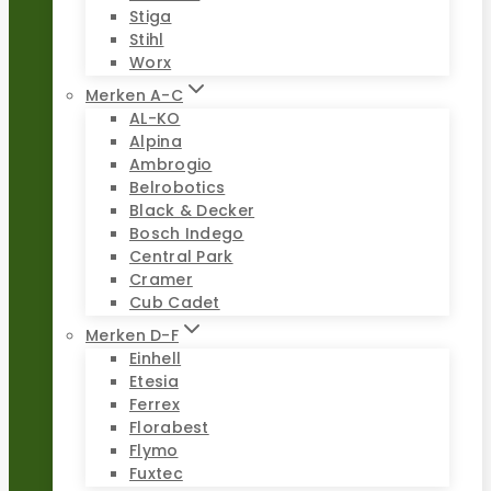
Stiga
Stihl
Worx
Merken A-C
AL-KO
Alpina
Ambrogio
Belrobotics
Black & Decker
Bosch Indego
Central Park
Cramer
Cub Cadet
Merken D-F
Einhell
Etesia
Ferrex
Florabest
Flymo
Fuxtec