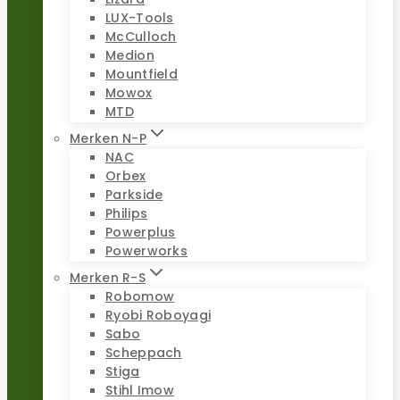
LUX-Tools
McCulloch
Medion
Mountfield
Mowox
MTD
Merken N-P
NAC
Orbex
Parkside
Philips
Powerplus
Powerworks
Merken R-S
Robomow
Ryobi Roboyagi
Sabo
Scheppach
Stiga
Stihl Imow