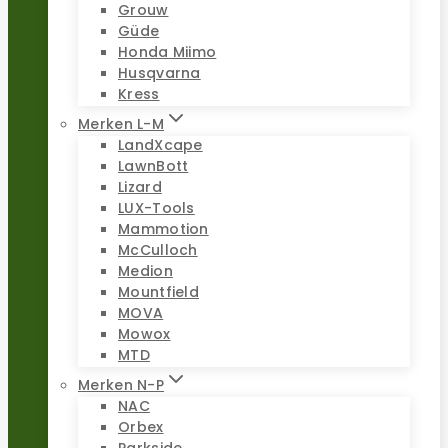
Grouw
Güde
Honda Miimo
Husqvarna
Kress
Merken L-M
LandXcape
LawnBott
Lizard
LUX-Tools
Mammotion
McCulloch
Medion
Mountfield
MOVA
Mowox
MTD
Merken N-P
NAC
Orbex