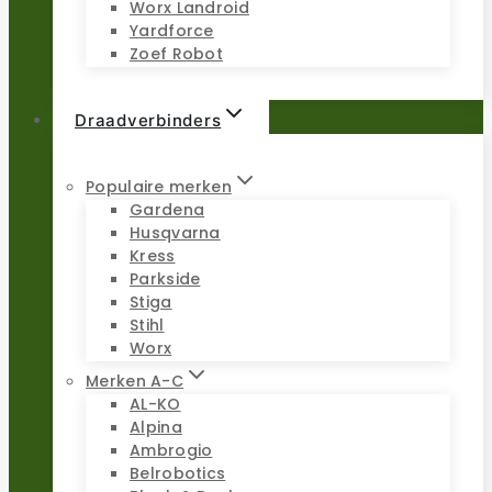
Worx Landroid
Yardforce
Zoef Robot
Draadverbinders
Populaire merken
Gardena
Husqvarna
Kress
Parkside
Stiga
Stihl
Worx
Merken A-C
AL-KO
Alpina
Ambrogio
Belrobotics