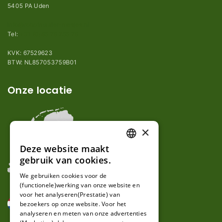
5405 PA Uden
info@robotmaaier-mesjes.nl
Tel:
+31 (0)85 78 255 78
KVK: 67529623
BTW: NL857053759B01
Onze locatie
×
Deze website maakt
DUTCH
gebruik van cookies.
FRENCH
We gebruiken cookies voor de
(functionele)werking van onze website en
GERMAN
voor het analyseren(Prestatie) van
bezoekers op onze website. Voor het
analyseren en meten van onze advertenties