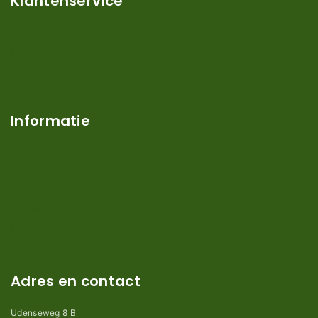
Klantenservice
Mijn account
Klantenservice
Contact
Over ons
Informatie
Verzendkosten en levertijden
Retouren en garantie
Algemene voorwaarden
Privacy en Disclaimer
Kennisbank
Perimeterdraad advies
Adres en contact
Udenseweg 8 B