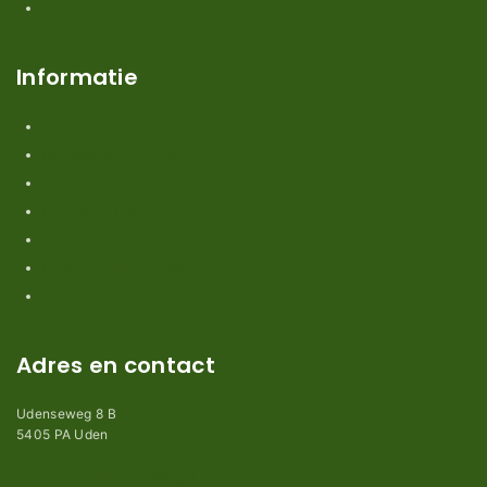
Over ons
Informatie
Verzendkosten en levertijden
Retouren en garantie
Algemene voorwaarden
Privacy en Disclaimer
Kennisbank
Perimeterdraad advies
Adres en contact
Udenseweg 8 B
5405 PA Uden
info@robotmaaier-mesjes.nl