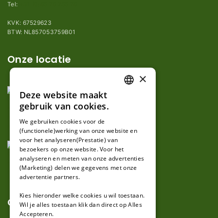
Tel:
+31 (0)85 78 255 78
KVK: 67529623
BTW: NL857053759B01
Onze locatie
×
Deze website maakt
DUTCH
gebruik van cookies.
FRENCH
We gebruiken cookies voor de
(functionele)werking van onze website en
GERMAN
voor het analyseren(Prestatie) van
bezoekers op onze website. Voor het
analyseren en meten van onze advertenties
(Marketing) delen we gegevens met onze
advertentie partners.
Kies hieronder welke cookies u wil toestaan.
Over ons
Wil je alles toestaan klik dan direct op Alles
Accepteren.