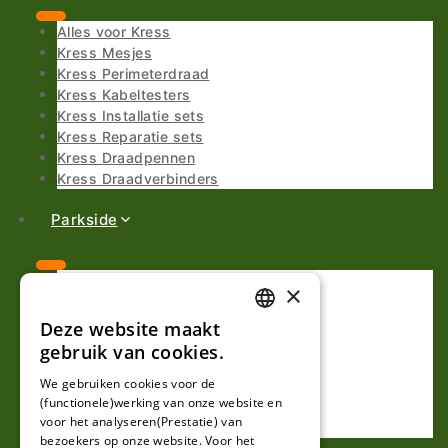
Alles voor Kress
Kress Mesjes
Kress Perimeterdraad
Kress Kabeltesters
Kress Installatie sets
Kress Reparatie sets
Kress Draadpennen
Kress Draadverbinders
Parkside
Alles voor Parkside
×
Parkside Mesjes
Parkside Perimeterdraad
Deze website maakt
DUTCH
Parkside Kabeltesters
gebruik van cookies.
Parkside Installatie sets
FRENCH
We gebruiken cookies voor de
Parkside Reparatie sets
(functionele)werking van onze website en
GERMAN
Parkside Draadpennen
voor het analyseren(Prestatie) van
Parkside Draadverbinders
bezoekers op onze website. Voor het