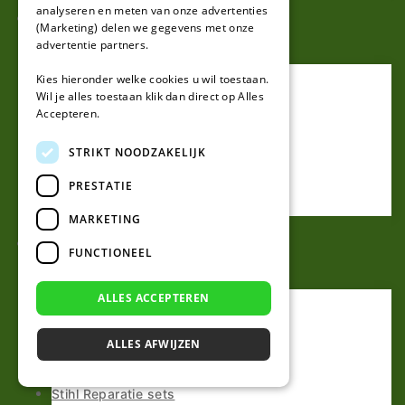
analyseren en meten van onze advertenties
Stiga
(Marketing) delen we gegevens met onze
advertentie partners.
Alles voor Stiga
Kies hieronder welke cookies u wil toestaan.
Stiga Mesjes
Wil je alles toestaan klik dan direct op Alles
Stiga Perimeterdraad
Accepteren.
Stiga Kabeltesters
Stiga Installatie sets
STRIKT NOODZAKELIJK
Stiga Reparatie sets
PRESTATIE
Stiga Draadpennen
Stiga Draadverbinders
MARKETING
Stihl
FUNCTIONEEL
ALLES ACCEPTEREN
Alles voor Stihl Imow
Stihl Mesjes
Stihl Perimeterdraad
ALLES AFWIJZEN
Stihl Kabeltesters
Stihl Installatie sets
Stihl Reparatie sets