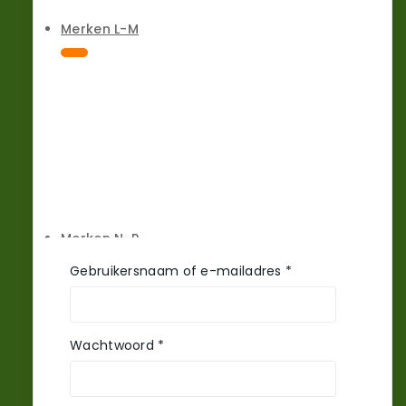
Merken L-M
Merken N-P
Vereist
Gebruikersnaam of e-mailadres
*
Vereist
Wachtwoord
*
Merken R-S