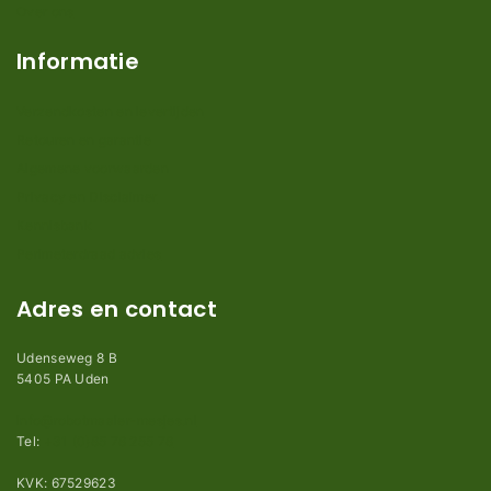
Over ons
Informatie
Verzendkosten en levertijden
Retouren en garantie
Algemene voorwaarden
Privacy en Disclaimer
Kennisbank
Perimeterdraad advies
Adres en contact
Udenseweg 8 B
5405 PA Uden
info@robotmaaier-mesjes.nl
Tel:
+31 (0)85 78 255 78
KVK: 67529623