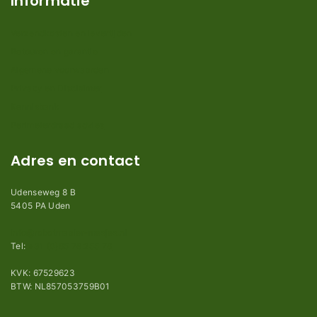
Informatie
Verzendkosten en levertijden
Retouren en garantie
Algemene voorwaarden
Privacy en Disclaimer
Kennisbank
Perimeterdraad advies
Adres en contact
Udenseweg 8 B
5405 PA Uden
info@robotmaaier-mesjes.nl
Tel:
+31 (0)85 78 255 78
KVK: 67529623
BTW: NL857053759B01