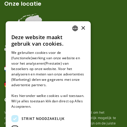
Onze locatie
×
Deze website maakt
DUTCH
gebruik van cookies.
FRENCH
We gebruiken cookies voor de
(functionele)werking van onze website en
GERMAN
voor het analyseren(Prestatie) van
bezoekers op onze website. Voor het
analyseren en meten van onze advertenties
(Marketing) delen we gegevens met onze
advertentie partners.
Kies hieronder welke cookies u wil toestaan.
Over ons
Wil je alles toestaan klik dan direct op Alles
Accepteren.
Wij van robotmaaier-mesjes.nl doen ons uiterste best om het
onderhoud van robot grasmaaier mesjes zo gemakkelijk mogelijk te
STRIKT NOODZAKELIJK
maken. Uit ervaring merkten we hoe lastig het kan zijn om de juiste