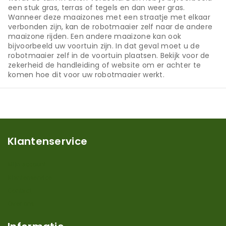
een stuk gras, terras of tegels en dan weer gras.
Wanneer deze maaizones met een straatje met elkaar
verbonden zijn, kan de robotmaaier zelf naar de andere
maaizone rijden. Een andere maaizone kan ook
bijvoorbeeld uw voortuin zijn. In dat geval moet u de
robotmaaier zelf in de voortuin plaatsen. Bekijk voor de
zekerheid de handleiding of website om er achter te
komen hoe dit voor uw robotmaaier werkt.
Klantenservice
Mijn account
Klantenservice
Contact
Over ons