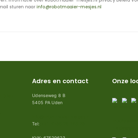
en. Informatie over Robotmaaier-mesjes.nl privacy beleid Vo
mail sturen naar
info@robotmaaier-mesjes.nl
Adres en contact
Onze lo
Udenseweg 8 B
tijden
5405 PA Uden
n
info@robotmaaier-mesjes.nl
Tel:
+31 (0)85 78 255 78
KVK: 67529623