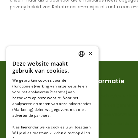
alleen maar als u daarvoor uw emailadres heeft opgegev
privacy beleid van Robotmaaier-mesjes.nl kunt u een e-
×
Deze website maakt
DUTCH
gebruik van cookies.
FRENCH
Klantenservice
Informatie
We gebruiken cookies voor de
(functionele)werking van onze website en
GERMAN
voor het analyseren(Prestatie) van
Mijn account
Verzendkosten en lever
bezoekers op onze website. Voor het
analyseren en meten van onze advertenties
Klantenservice
Retouren en garantie
(Marketing) delen we gegevens met onze
Contact
Algemene voorwaarde
advertentie partners.
Over ons
Privacy en Disclaimer
Kies hieronder welke cookies u wil toestaan.
Kennisbank
Wil je alles toestaan klik dan direct op Alles