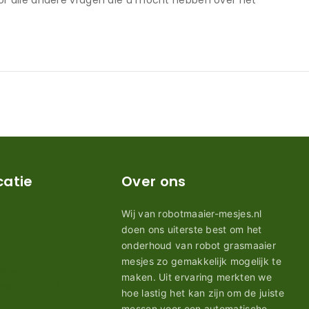
or alle andere vragen die u mocht hebben over het
catie
Over ons
Wij van robotmaaier-mesjes.nl
doen ons uiterste best om het
onderhoud van robot grasmaaier
mesjes zo gemakkelijk mogelijk te
maken. Uit ervaring merkten we
hoe lastig het kan zijn om de juiste
messen voor een automatische