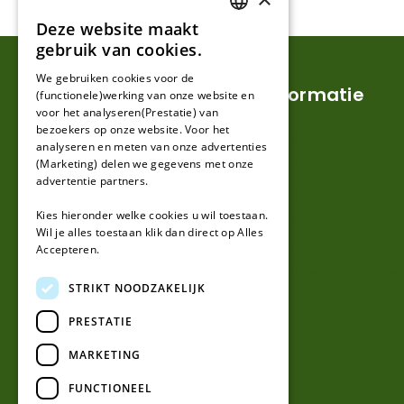
Deze website maakt
DUTCH
gebruik van cookies.
FRENCH
We gebruiken cookies voor de
Klantenservice
Informatie
(functionele)werking van onze website en
GERMAN
voor het analyseren(Prestatie) van
bezoekers op onze website. Voor het
Mijn account
Verzendkosten en lever
analyseren en meten van onze advertenties
(Marketing) delen we gegevens met onze
Klantenservice
Retouren en garantie
advertentie partners.
Contact
Algemene voorwaarde
Kies hieronder welke cookies u wil toestaan.
Over ons
Privacy en Disclaimer
Wil je alles toestaan klik dan direct op Alles
Kennisbank
Accepteren.
Perimeterdraad advies
STRIKT NOODZAKELIJK
PRESTATIE
MARKETING
FUNCTIONEEL