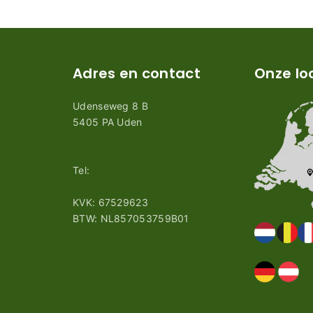
Adres en contact
Onze lo
Udenseweg 8 B
tijden
5405 PA Uden
n
info@robotmaaier-mesjes.nl
Tel:
+31 (0)85 78 255 78
KVK: 67529623
BTW: NL857053759B01