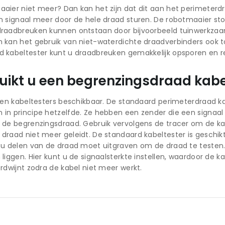
aier niet meer? Dan kan het zijn dat dit aan het perimeterdra
n signaal meer door de hele draad sturen. De robotmaaier s
draadbreuken kunnen ontstaan door bijvoorbeeld tuinwerkza
 kan het gebruik van niet-waterdichte draadverbinders ook 
 kabeltester kunt u draadbreuken gemakkelijk opsporen en r
uikt u een begrenzingsdraad kabe
rten kabeltesters beschikbaar. De standaard perimeterdraad k
in principe hetzelfde. Ze hebben een zender die een signaal 
 de begrenzingsdraad. Gebruik vervolgens de tracer om de kab
draad niet meer geleidt. De standaard kabeltester is geschi
 u delen van de draad moet uitgraven om de draad te testen.
 liggen. Hier kunt u de signaalsterkte instellen, waardoor de 
erdwijnt zodra de kabel niet meer werkt.