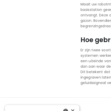
Maait uw robotma
basisstation gee
ontvangt. Deze 
gazon. Bovendien
begrenzingsdraad
Hoe gebr
Er zijn twee soo
systemen werken 
een uiteinde van
dan aan waar de 
Dit betekent dat
ingegraven laten
geluidssignaal v
×