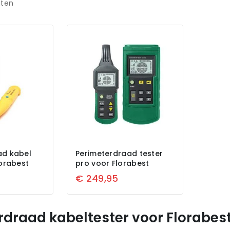
aten
ad kabel
Perimeterdraad tester
lorabest
pro voor Florabest
€
249,95
rdraad kabeltester voor Florabes