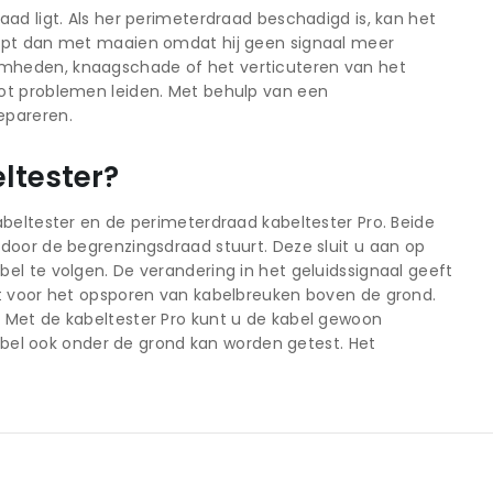
ad ligt. Als her perimeterdraad beschadigd is, kan het
topt dan met maaien omdat hij geen signaal meer
amheden, knaagschade of het verticuteren van het
tot problemen leiden. Met behulp van een
epareren.
ltester?
abeltester en de perimeterdraad kabeltester Pro. Beide
door de begrenzingsdraad stuurt. Deze sluit u aan op
el te volgen. De verandering in het geluidssignaal geeft
kt voor het opsporen van kabelbreuken boven de grond.
 Met de kabeltester Pro kunt u de kabel gewoon
kabel ook onder de grond kan worden getest. Het