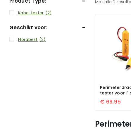
Product Type:
Met alle
2
result
Kabel tester
(2)
Geschikt voor:
Florabest
(2)
Perimeterdra
tester voor F
€
69,95
Perimete