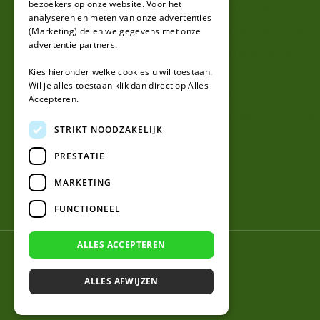
bezoekers op onze website. Voor het
Mijn account
Verzendkosten en lever
analyseren en meten van onze advertenties
(Marketing) delen we gegevens met onze
Klantenservice
Retouren en garantie
advertentie partners.
Contact
Algemene voorwaarde
Kies hieronder welke cookies u wil toestaan.
Over ons
Privacy en Disclaimer
Wil je alles toestaan klik dan direct op Alles
Kennisbank
Accepteren.
Perimeterdraad advies
STRIKT NOODZAKELIJK
PRESTATIE
MARKETING
FUNCTIONEEL
ALLES ACCEPTEREN
© 2026 Robotmaaier-mesjes.nl
ALLES AFWIJZEN