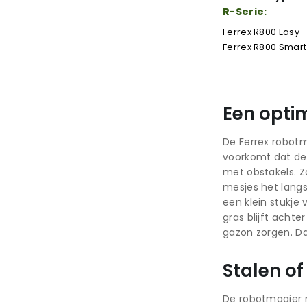
R-Serie:
Ferrex R800 Easy
Ferrex R800 Smart
Een opti
De Ferrex robotm
voorkomt dat de
met obstakels. Z
mesjes het langs
een klein stukje
gras blijft acht
gazon zorgen. Da
Stalen o
De robotmaaier m