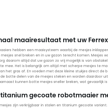
maal maairesultaat met uw Ferre
aaiers hebben een maaisysteem waarbij de mesjes inklappen o
 mesjes snel breken en in uw gazon terecht komen. Mesjes w
org daarom altijd dat uw gazon zo vrij mogelijk is van obstake
te mee. Het is belangrijk om altijd met scherpe mesjes te 
 van het gras af. En voeden met deze kleine stukjes direct 
er de botte delen van de mesjes steken en worden daardoor uit 
arnaast kunnen botte mesjes sneller breken, wat gevaarlijk i
f titanium gecoate robotmaaier m
esjes zijn verkrijgbaar in stalen en titanium gecoate varian