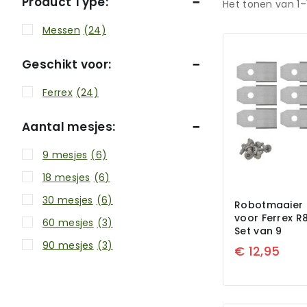
Product Type:
Het tonen van 1–
Messen
(24)
Geschikt voor:
Ferrex
(24)
Aantal mesjes:
9 mesjes
(6)
18 mesjes
(6)
30 mesjes
(6)
Robotmaaier 
voor Ferrex R
60 mesjes
(3)
Set van 9
90 mesjes
(3)
€
12,95