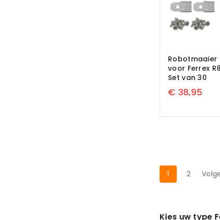
Robotmaaier 
voor Ferrex R
Set van 30
€
38,95
1
2
Volg
Kies uw type 