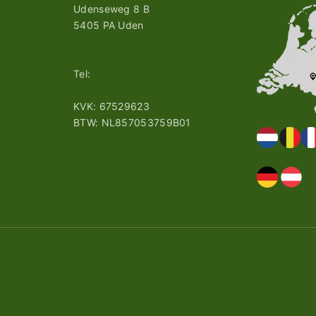
Udenseweg 8 B
tijden
5405 PA Uden
n
info@robotmaaier-mesjes.nl
Tel:
+31 (0)85 78 255 78
KVK: 67529623
BTW: NL857053759B01