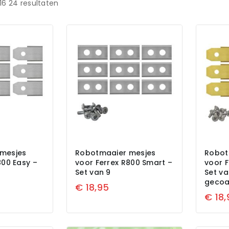
16
24
resultaten
mesjes
Robotmaaier mesjes
Robot
800 Easy –
voor Ferrex R800 Smart –
voor F
Set van 9
Set va
gecoa
€
18,95
€
18,