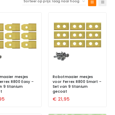
maaier mesjes
Robotmaaier mesjes
errex R800 Easy –
voor Ferrex R800 Smart –
n 9 titanium
Set van 9 titanium
t
gecoat
95
€
21,95