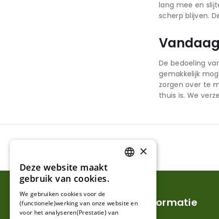
lang mee en slij
scherp blijven.
Vandaag 
De bedoeling va
gemakkelijk mog
zorgen over te m
thuis is. We ver
×
Deze website maakt
DUTCH
gebruik van cookies.
FRENCH
We gebruiken cookies voor de
Klantenservice
Informatie
(functionele)werking van onze website en
GERMAN
voor het analyseren(Prestatie) van