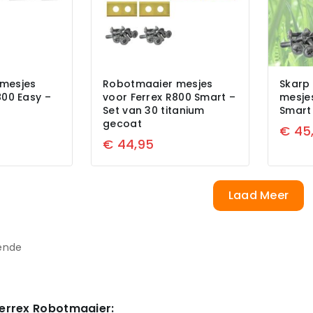
mesjes
Robotmaaier mesjes
Skarp
800 Easy –
voor Ferrex R800 Smart –
mesje
Set van 30 titanium
Smart 
gecoat
€
45
€
44,95
Laad Meer
ende
Ferrex Robotmaaier: