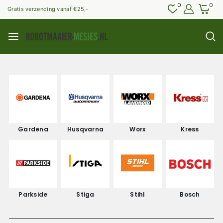
0
0
Gratis verzending vanaf €25,-
Gardena
Husqvarna
Worx
Kress
Parkside
Stiga
Stihl
Bosch