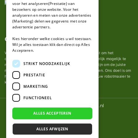
voor het analyseren(Prestatie) van
bezoekers op onze website. Voor het
analyseren en meten van onze advertenties
(Marketing) delen we gegevens met onze
advertentie partners.
Over ons
Kies hieronder welke cookies u wil toestaan.
Wil je alles toestaan klik dan direct op Alles
Accepteren.
Wij van robotmaaier-mesjes.nl doen ons uiterste best om het
onderhoud van robot grasmaaier mesjes zo gemakkelijk mogelijk te
STRIKT NOODZAKELIJK
maken. Uit ervaring merkten we hoe lastig het kan zijn om de juiste
messen voor een automatische grasmachine te vinden. Ons doel is om
PRESTATIE
het u makkelijk te maken om de goede mesjes voor uw robotmaaier te
kopen.
MARKETING
FUNCTIONEEL
© 2026 Robotmaaier-mesjes.nl
ALLES ACCEPTEREN
ALLES AFWIJZEN