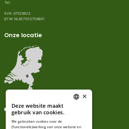
Tel:
+31 (0)85 78 255 78
KVK: 67529623
BTW: NL857053759B01
Onze locatie
×
Deze website maakt
DUTCH
gebruik van cookies.
FRENCH
We gebruiken cookies voor de
(functionele)werking van onze website en
GERMAN