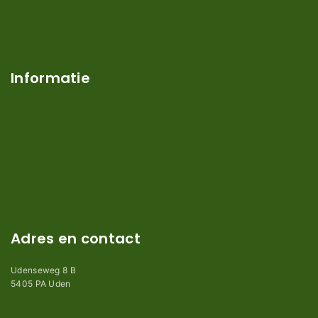
Klantenservice
Contact
Over ons
Informatie
Verzendkosten en levertijden
Retouren en garantie
Algemene voorwaarden
Privacy en Disclaimer
Kennisbank
Perimeterdraad advies
Adres en contact
Udenseweg 8 B
5405 PA Uden
info@robotmaaier-mesjes.nl