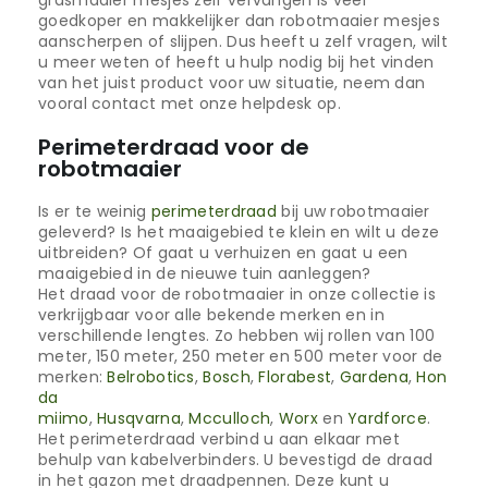
grasmaaier mesjes zelf vervangen is veel
goedkoper en makkelijker dan robotmaaier mesjes
aanscherpen of slijpen. Dus heeft u zelf vragen, wilt
u meer weten of heeft u hulp nodig bij het vinden
van het juist product voor uw situatie, neem dan
vooral contact met onze helpdesk op.
Perimeterdraad voor de
robotmaaier
Is er te weinig
perimeterdraad
bij uw robotmaaier
geleverd? Is het maaigebied te klein en wilt u deze
uitbreiden? Of gaat u verhuizen en gaat u een
maaigebied in de nieuwe tuin aanleggen?
Het draad voor de robotmaaier in onze collectie is
verkrijgbaar voor alle bekende merken en in
verschillende lengtes. Zo hebben wij rollen van 100
meter, 150 meter, 250 meter en 500 meter voor de
merken:
Belrobotics
,
Bosch
,
Florabest
,
Gardena
,
Hon
da
miimo
,
Husqvarna
,
Mcculloch
,
Worx
en
Yardforce
.
Het perimeterdraad verbind u aan elkaar met
behulp van kabelverbinders. U bevestigd de draad
in het gazon met draadpennen. Deze kunt u