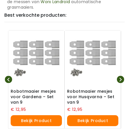
de messen van
Worx Landroid
automatische
grasmaaiers.
Best verkochte producten:
Robotmaaier mesjes
Robotmaaier mesjes
Ro
voor Gardena – Set
voor Husqvarna – Set
vo
van 9
van 9
va
€
12,95
€
12,95
€
Bekijk Product
Bekijk Product