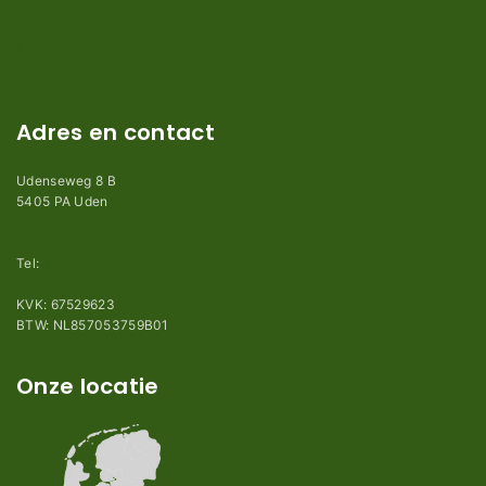
Privacy en Disclaimer
Kennisbank
Perimeterdraad advies
Adres en contact
Udenseweg 8 B
5405 PA Uden
info@robotmaaier-mesjes.nl
Tel:
+31 (0)85 78 255 78
KVK: 67529623
BTW: NL857053759B01
Onze locatie