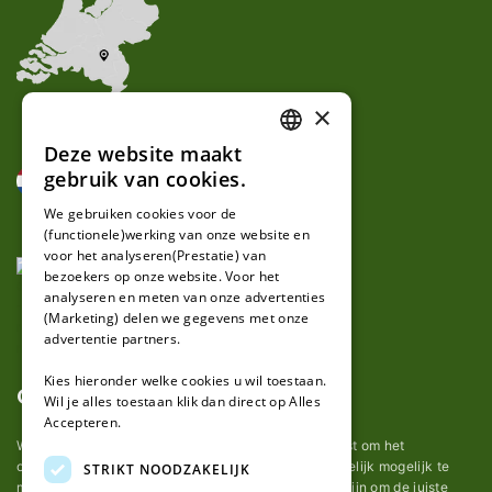
×
Deze website maakt
DUTCH
gebruik van cookies.
FRENCH
We gebruiken cookies voor de
(functionele)werking van onze website en
GERMAN
voor het analyseren(Prestatie) van
bezoekers op onze website. Voor het
analyseren en meten van onze advertenties
(Marketing) delen we gegevens met onze
advertentie partners.
Kies hieronder welke cookies u wil toestaan.
Over ons
Wil je alles toestaan klik dan direct op Alles
Accepteren.
Wij van robotmaaier-mesjes.nl doen ons uiterste best om het
onderhoud van robot grasmaaier mesjes zo gemakkelijk mogelijk te
STRIKT NOODZAKELIJK
maken. Uit ervaring merkten we hoe lastig het kan zijn om de juiste