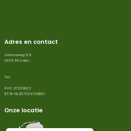
Algemene voorwaarden
Privacy en Disclaimer
Kennisbank
Perimeterdraad advies
Adres en contact
Udenseweg 8 B
5405 PA Uden
info@robotmaaier-mesjes.nl
Tel:
+31 (0)85 78 255 78
KVK: 67529623
BTW: NL857053759B01
Onze locatie