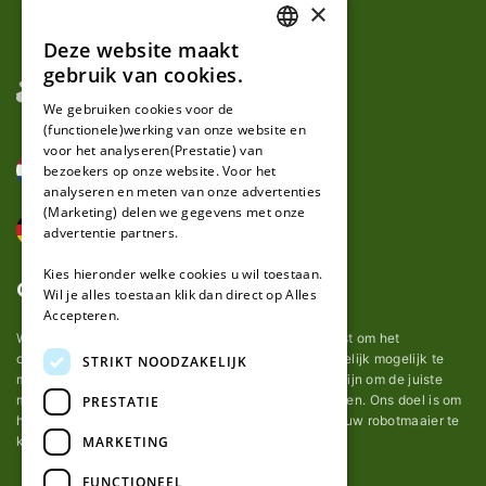
×
Deze website maakt
DUTCH
gebruik van cookies.
FRENCH
We gebruiken cookies voor de
(functionele)werking van onze website en
GERMAN
voor het analyseren(Prestatie) van
bezoekers op onze website. Voor het
analyseren en meten van onze advertenties
(Marketing) delen we gegevens met onze
advertentie partners.
Kies hieronder welke cookies u wil toestaan.
Over ons
Wil je alles toestaan klik dan direct op Alles
Accepteren.
Wij van robotmaaier-mesjes.nl doen ons uiterste best om het
onderhoud van robot grasmaaier mesjes zo gemakkelijk mogelijk te
STRIKT NOODZAKELIJK
maken. Uit ervaring merkten we hoe lastig het kan zijn om de juiste
messen voor een automatische grasmachine te vinden. Ons doel is om
PRESTATIE
het u makkelijk te maken om de goede mesjes voor uw robotmaaier te
MARKETING
kopen.
FUNCTIONEEL