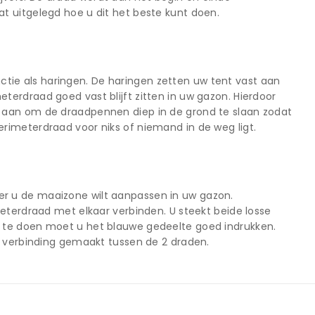
at uitgelegd hoe u dit het beste kunt doen.
tie als haringen. De haringen zetten uw tent vast aan
terdraad goed vast blijft zitten in uw gazon. Hierdoor
u aan om de draadpennen diep in de grond te slaan zodat
erimeterdraad voor niks of niemand in de weg ligt.
er u de maaizone wilt aanpassen in uw gazon.
meterdraad met elkaar verbinden. U steekt beide losse
t te doen moet u het blauwe gedeelte goed indrukken.
er verbinding gemaakt tussen de 2 draden.