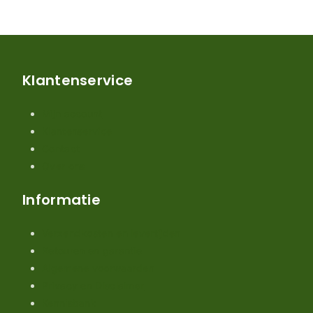
Klantenservice
Mijn account
Klantenservice
Contact
Over ons
Informatie
Verzendkosten en levertijden
Retouren en garantie
Algemene voorwaarden
Privacy en Disclaimer
Kennisbank