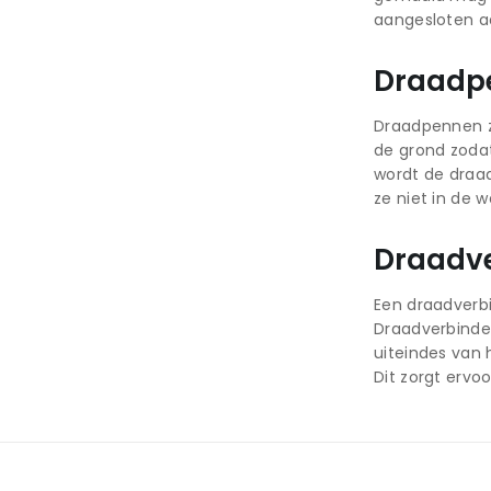
aangesloten aa
Draadp
Draadpennen zi
de grond zodat
wordt de draad
ze niet in de 
Draadve
Een draadverb
Draadverbinder
uiteindes van 
Dit zorgt ervo