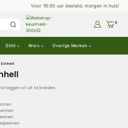
Voor 16:00 uur besteld, morgen in huis!
0
Stihl
Worx
Overige Merken
Einhell
nhell
e leggen of uit te breiden.
pennen
dpennen
pennen
aadpennen