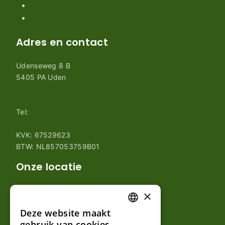
Perimeterdraad advies
Adres en contact
Udenseweg 8 B
5405 PA Uden
info@robotmaaier-mesjes.nl
Tel:
+31 (0)85 78 255 78
KVK: 67529623
BTW: NL857053759B01
Onze locatie
×
Deze website maakt
DUTCH
gebruik van cookies.