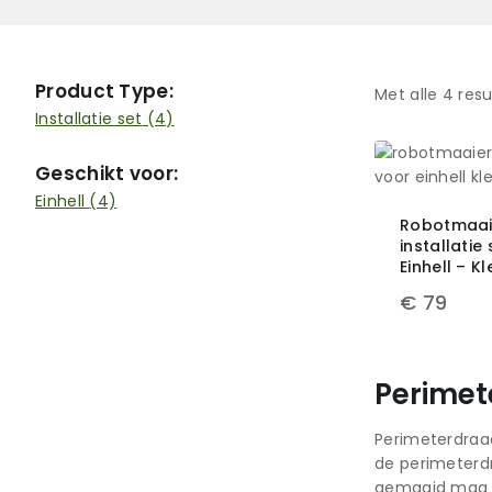
Product Type:
Met alle
4
resu
Installatie set
(4)
Geschikt voor:
Einhell
(4)
Robotmaai
installatie
Einhell – Kl
€
79
Perimet
Perimeterdraad
de perimeterd
gemaaid mag wo