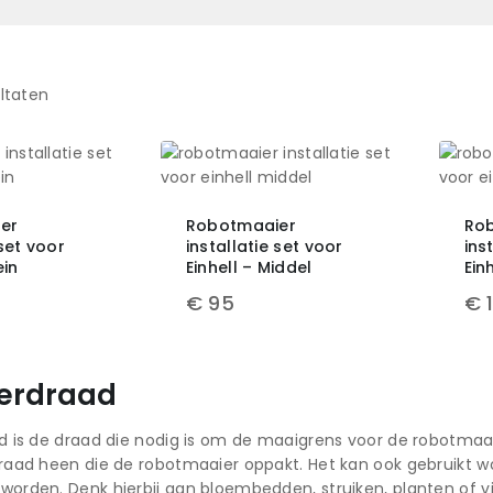
ltaten
er
Robotmaaier
Ro
 set voor
installatie set voor
ins
ein
Einhell – Middel
Ein
€
95
€
erdraad
 is de draad die nodig is om de maaigrens voor de robotmaaie
raad heen die de robotmaaier oppakt. Het kan ook gebruikt w
rden. Denk hierbij aan bloembedden, struiken, planten of vi