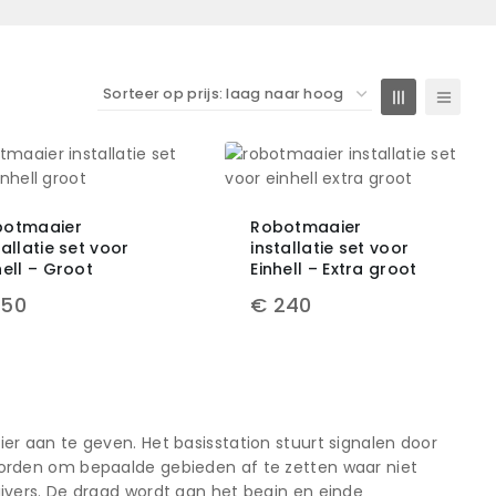
botmaaier
Robotmaaier
tallatie set voor
installatie set voor
hell – Groot
Einhell – Extra groot
150
€
240
r aan te geven. Het basisstation stuurt signalen door
orden om bepaalde gebieden af te zetten waar niet
jvers. De draad wordt aan het begin en einde