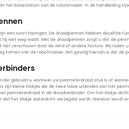
n het basisstation van de robotmaaier. In de handleiding sta
ennen
jn een soort haringen. De draadpennen hebben dezelfde func
 hij niet weg waait. Met de draadpennen zorgt u dat de perime
 niet verschoven door de wind of andere factors. Wij raden 
weg komen van de robotmaaier. Het gevolg hiervan is dat de p
rbinders
inder gebruikt u wanneer uw perimeterdraad stuk is of wanne
s zijn kleine blokjes die de twee losse uiteindes van het peri
het perimeterdraad in de draadverbinder. Om het blokje dich
or dat het blokje waterdicht verzegeld wordt. Hierdoor wordt 