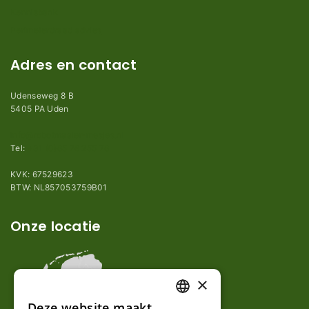
Kennisbank
Perimeterdraad advies
Adres en contact
Udenseweg 8 B
5405 PA Uden
info@robotmaaier-mesjes.nl
Tel:
+31 (0)85 78 255 78
KVK: 67529623
BTW: NL857053759B01
Onze locatie
×
Deze website maakt