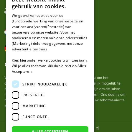
DUTCH
gebruik van cookies.
FRENCH
We gebruiken cookies voor de
(functionele)werking van onze website en
GERMAN
voor het analyseren(Prestatie) van
bezoekers op onze website. Voor het
analyseren en meten van onze advertenties
(Marketing) delen we gegevens met onze
advertentie partners.
Kies hieronder welke cookies u wil toestaan.
Over ons
Wil je alles toestaan klik dan direct op Alles
Accepteren.
Wij van robotmaaier-mesjes.nl doen ons uiterste best om het
onderhoud van robot grasmaaier mesjes zo gemakkelijk mogelijk te
STRIKT NOODZAKELIJK
maken. Uit ervaring merkten we hoe lastig het kan zijn om de juiste
messen voor een automatische grasmachine te vinden. Ons doel is om
PRESTATIE
het u makkelijk te maken om de goede mesjes voor uw robotmaaier te
MARKETING
kopen.
FUNCTIONEEL
© 2026 Robotmaaier-mesjes.nl
ALLES ACCEPTEREN