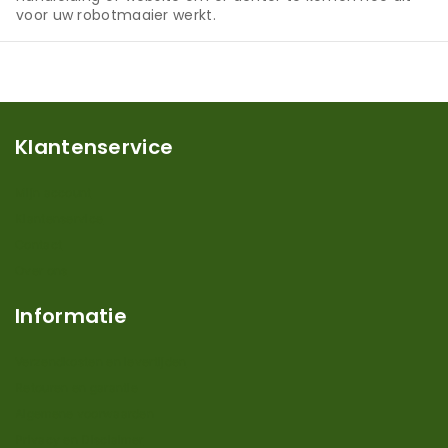
voor uw robotmaaier werkt.
Klantenservice
Mijn account
Klantenservice
Contact
Over ons
Informatie
Verzendkosten en levertijden
Retouren en garantie
Algemene voorwaarden
Privacy en Disclaimer