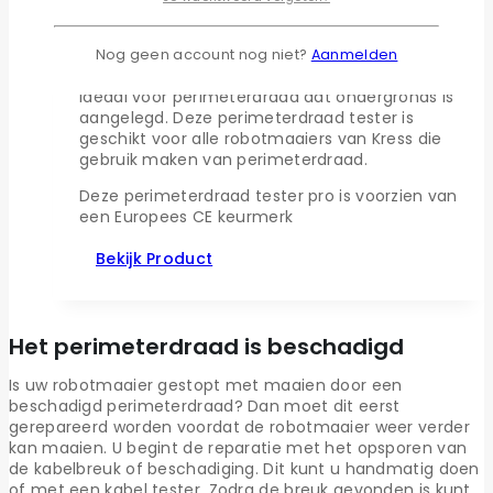
voor problemen met het perimeterdraad van
robotmaaiers in het bijzonder, maar kan voor
meerdere doeleinden gebruikt worden. De
Nog geen account nog niet?
Aanmelden
signaalsterkte is instelbaar en mede daardoor
ideaal voor perimeterdraad dat ondergronds is
aangelegd. Deze perimeterdraad tester is
geschikt voor alle robotmaaiers van Kress die
gebruik maken van perimeterdraad.
Deze perimeterdraad tester pro is voorzien van
een Europees CE keurmerk
Bekijk Product
Het perimeterdraad is beschadigd
Is uw robotmaaier gestopt met maaien door een
beschadigd perimeterdraad? Dan moet dit eerst
gerepareerd worden voordat de robotmaaier weer verder
kan maaien. U begint de reparatie met het opsporen van
de kabelbreuk of beschadiging. Dit kunt u handmatig doen
of met een kabel tester. Zodra de breuk gevonden is kunt