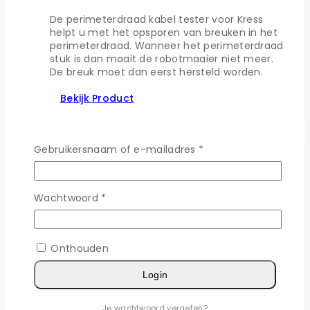
De perimeterdraad kabel tester voor Kress
helpt u met het opsporen van breuken in het
perimeterdraad. Wanneer het perimeterdraad
stuk is dan maait de robotmaaier niet meer.
De breuk moet dan eerst hersteld worden.
Bekijk Product
Gebruikersnaam of e-mailadres
*
Perimeterdraad tester pro voor Kress
€
249,95
Wachtwoord
*
Met de perimeterdraad tester pro voor Kress
vindt u gemakkelijk en snel kabelbreuken in het
perimeterdraad, zelfs als de kabel nog
Onthouden
ingegraven is. U hoeft de draad niet eerst
helemaal uit te graven, wat met de simpele
Login
perimeterdraad kabel testers wel het geval is.
De perimeterdraad tester is geconfigureerd
Je wachtwoord vergeten?