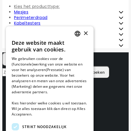
Kies het producttype:
Mesjes
Perimeterdraad
Kabeltesters
Installatie sets
×
Reparatie sets
Draadpennen
Deze website maakt
DUTCH
Draadverbinders
gebruik van cookies.
FRENCH
We gebruiken cookies voor de
(functionele)werking van onze website en
GERMAN
voor het analyseren(Prestatie) van
Zoeken
bezoekers op onze website. Voor het
analyseren en meten van onze advertenties
(Marketing) delen we gegevens met onze
advertentie partners.
Kies hieronder welke cookies u wil toestaan.
Wil je alles toestaan klik dan direct op Alles
Accepteren.
STRIKT NOODZAKELIJK