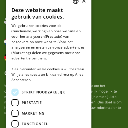
×
Deze website maakt
DUTCH
gebruik van cookies.
FRENCH
We gebruiken cookies voor de
(functionele)werking van onze website en
GERMAN
voor het analyseren(Prestatie) van
bezoekers op onze website. Voor het
analyseren en meten van onze advertenties
(Marketing) delen we gegevens met onze
advertentie partners.
Kies hieronder welke cookies u wil toestaan.
Over ons
Wil je alles toestaan klik dan direct op Alles
Accepteren.
Wij van robotmaaier-mesjes.nl doen ons uiterste best om het
onderhoud van robot grasmaaier mesjes zo gemakkelijk mogelijk te
STRIKT NOODZAKELIJK
maken. Uit ervaring merkten we hoe lastig het kan zijn om de juiste
messen voor een automatische grasmachine te vinden. Ons doel is om
PRESTATIE
het u makkelijk te maken om de goede mesjes voor uw robotmaaier te
MARKETING
kopen.
FUNCTIONEEL