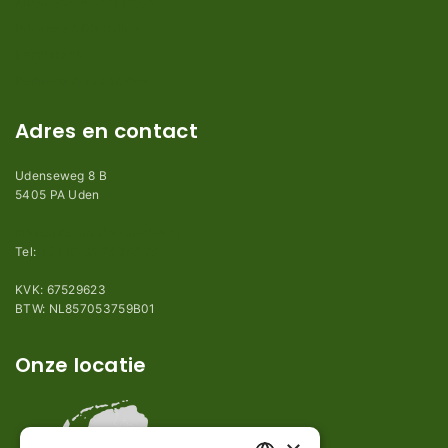
Algemene voorwaarden
Privacy en Disclaimer
Kennisbank
Perimeterdraad advies
Adres en contact
Udenseweg 8 B
5405 PA Uden
info@robotmaaier-mesjes.nl
Tel:
+31 (0)85 78 255 78
KVK: 67529623
BTW: NL857053759B01
Onze locatie