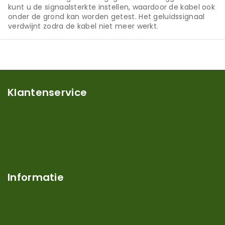
kunt u de signaalsterkte instellen, waardoor de kabel ook
onder de grond kan worden getest. Het geluidssignaal
verdwijnt zodra de kabel niet meer werkt.
Klantenservice
Mijn account
Klantenservice
Contact
Over ons
Informatie
Verzendkosten en levertijden
Retouren en garantie