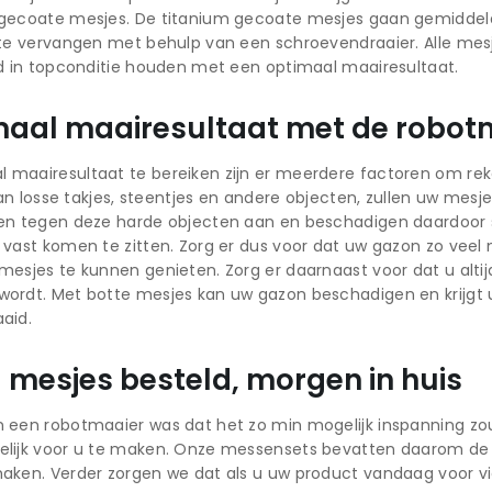
 gecoate mesjes. De titanium gecoate mesjes gaan gemiddeld
 te vervangen met behulp van een schroevendraaier. Alle mesj
jd in topconditie houden met een optimaal maairesultaat.
maal maairesultaat met de robotm
 maairesultaat te bereiken zijn er meerdere factoren om re
t van losse takjes, steentjes en andere objecten, zullen uw me
en tegen deze harde objecten aan en beschadigen daardoor sne
vast komen te zitten. Zorg er dus voor dat uw gazon zo veel mo
mesjes te kunnen genieten. Zorg er daarnaast voor dat u alt
ordt. Met botte mesjes kan uw gazon beschadigen en krijgt u l
aid.
mesjes besteld, morgen in huis
n een robotmaaier was dat het zo min mogelijk inspanning zo
elijk voor u te maken. Onze messensets bevatten daarom de 
aken. Verder zorgen we dat als u uw product vandaag voor vi