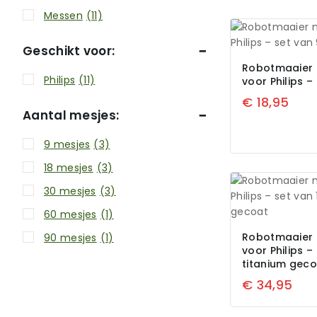
Messen
(11)
Geschikt voor:
Robotmaaier 
Philips
(11)
voor Philips –
€
18,95
Aantal mesjes:
9 mesjes
(3)
18 mesjes
(3)
30 mesjes
(3)
60 mesjes
(1)
Robotmaaier 
90 mesjes
(1)
voor Philips –
titanium gec
€
34,95