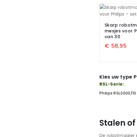
Skarp robotm
mesjes voor Ph
van 30
€
58,95
Kies uw type P
RSL-Serie:
Philips RSL3000/10
Stalen o
De robotmaaier m