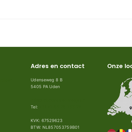
Adres en contact
Onze lo
Udenseweg 8 B
tijden
5405 PA Uden
n
info@robotmaaier-mesjes.nl
Tel:
+31 (0)85 78 255 78
KVK: 67529623
BTW: NL857053759B01