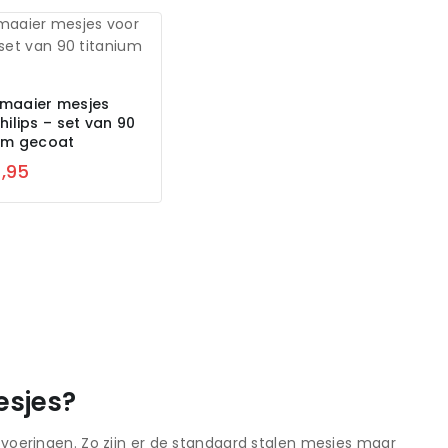
maaier mesjes
hilips – set van 90
ium gecoat
,95
esjes?
itvoeringen. Zo zijn er de standaard stalen mesjes maar