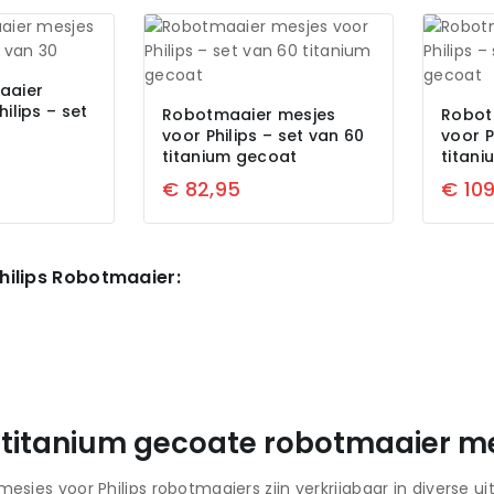
aaier
ilips – set
Robotmaaier mesjes
Robot
voor Philips – set van 60
voor P
titanium gecoat
titan
€
82,95
€
109
hilips Robotmaaier:
f titanium gecoate robotmaaier m
esjes voor Philips robotmaaiers zijn verkrijgbaar in diverse u