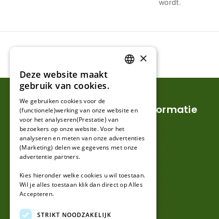
wordt.
×
Deze website maakt
DUTCH
gebruik van cookies.
FRENCH
We gebruiken cookies voor de
Klantenservice
Informatie
(functionele)werking van onze website en
GERMAN
voor het analyseren(Prestatie) van
bezoekers op onze website. Voor het
Mijn account
Verzendkosten en lever
analyseren en meten van onze advertenties
(Marketing) delen we gegevens met onze
Klantenservice
Retouren en garantie
advertentie partners.
Contact
Algemene voorwaarde
Kies hieronder welke cookies u wil toestaan.
Over ons
Privacy en Disclaimer
Wil je alles toestaan klik dan direct op Alles
Kennisbank
Accepteren.
Perimeterdraad advies
STRIKT NOODZAKELIJK