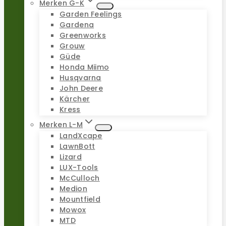
Merken G-K
Garden Feelings
Gardena
Greenworks
Grouw
Güde
Honda Miimo
Husqvarna
John Deere
Kärcher
Kress
Merken L-M
LandXcape
LawnBott
Lizard
LUX-Tools
McCulloch
Medion
Mountfield
Mowox
MTD