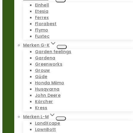
Einhell
Etesia
Ferrex
Florabest
Flymo
Fuxtec
Merken G-K
Garden feelings
Gardena
Greenworks
Grouw
Güde
Honda Miimo
Husqvarna
John Deere
Kärcher
Kress
Merken L-M
LandXcape
LawnBott