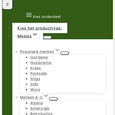
0
Kies onderdeel
Kies het producttype:
Mesjes
Populaire merken
Gardena
Husqvarna
Kress
Parkside
Stiga
Stihl
Worx
Merken A-C
Alpina
Ambrogio
Belrobotics