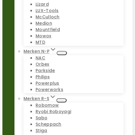
Lizard
LUX-Tools
McCulloch
Medion
Mountfield
Mowox
MTD
Merken N-P
NAC
Orbex
Parkside
Philips
Powerplus
Powerworks
Merken R-S
Robomow
Ryobi Roboyagi
Sabo
Scheppach
Stiga