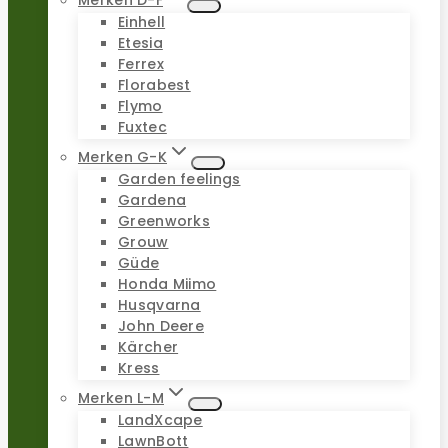
Merken D-F
Einhell
Etesia
Ferrex
Florabest
Flymo
Fuxtec
Merken G-K
Garden feelings
Gardena
Greenworks
Grouw
Güde
Honda Miimo
Husqvarna
John Deere
Kärcher
Kress
Merken L-M
LandXcape
LawnBott