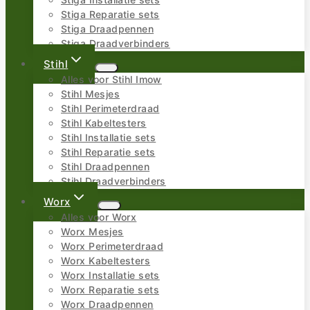
Stiga Installatie sets
Stiga Reparatie sets
Stiga Draadpennen
Stiga Draadverbinders
Stihl
Alles voor Stihl Imow
Stihl Mesjes
Stihl Perimeterdraad
Stihl Kabeltesters
Stihl Installatie sets
Stihl Reparatie sets
Stihl Draadpennen
Stihl Draadverbinders
Worx
Alles voor Worx
Worx Mesjes
Worx Perimeterdraad
Worx Kabeltesters
Worx Installatie sets
Worx Reparatie sets
Worx Draadpennen