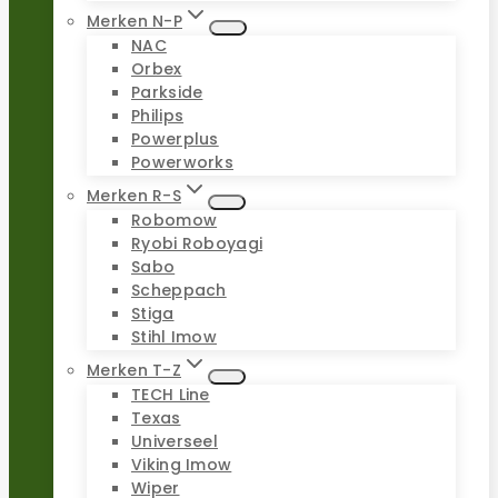
Merken N-P
NAC
Orbex
Parkside
Philips
Powerplus
Powerworks
Merken R-S
Robomow
Ryobi Roboyagi
Sabo
Scheppach
Stiga
Stihl Imow
Merken T-Z
TECH Line
Texas
Universeel
Viking Imow
Wiper