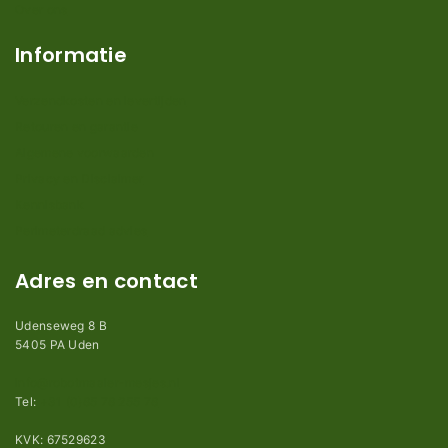
Over ons
Informatie
Verzendkosten en levertijden
Retouren en garantie
Algemene voorwaarden
Privacy en Disclaimer
Kennisbank
Perimeterdraad advies
Adres en contact
Udenseweg 8 B
5405 PA Uden
info@robotmaaier-mesjes.nl
Tel:
+31 (0)85 78 255 78
KVK: 67529623