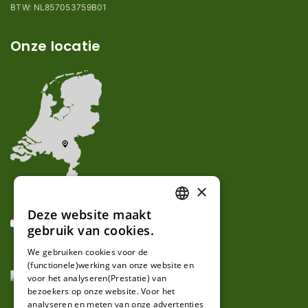
BTW: NL857053759B01
Onze locatie
×
Deze website maakt
DUTCH
gebruik van cookies.
FRENCH
We gebruiken cookies voor de
(functionele)werking van onze website en
GERMAN
voor het analyseren(Prestatie) van
bezoekers op onze website. Voor het
analyseren en meten van onze advertenties