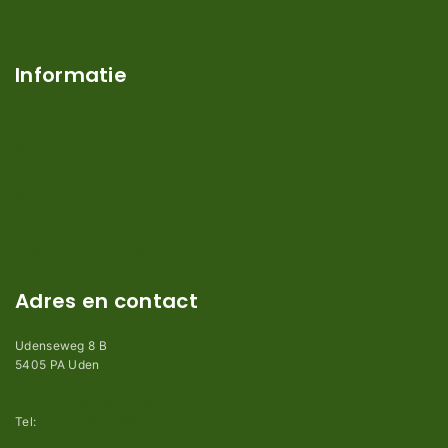
Contact
Over ons
Informatie
Verzendkosten en levertijden
Retouren en garantie
Algemene voorwaarden
Privacy en Disclaimer
Kennisbank
Perimeterdraad advies
Adres en contact
Udenseweg 8 B
5405 PA Uden
info@robotmaaier-mesjes.nl
Tel:
+31 (0)85 78 255 78