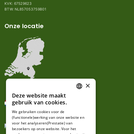
KVK: 67529623
BTW: NL857053759B01
Onze locatie
×
Deze website maakt
DUTCH
gebruik van cookies.
FRENCH
We gebruiken cookies voor de
(functionele)werking van onze website en
GERMAN
voor het analyseren(Prestatie) van
bezoekers op onze website. Voor het