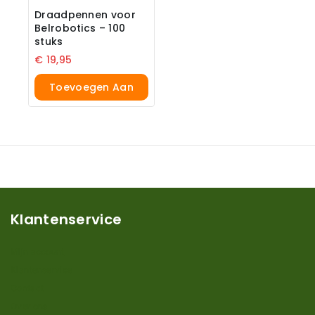
Draadpennen voor
Belrobotics – 100
stuks
€
19,95
Toevoegen Aan
Winkelwagen
Klantenservice
Mijn account
Klantenservice
Contact
Over ons