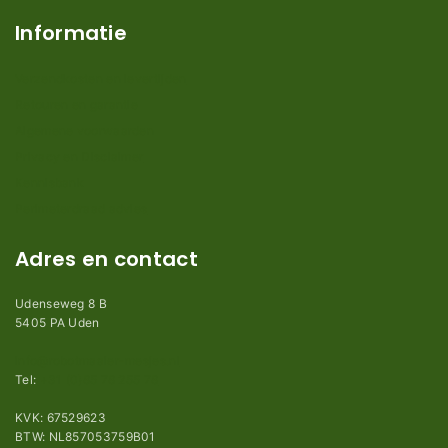
Informatie
Verzendkosten en levertijden
Retouren en garantie
Algemene voorwaarden
Privacy en Disclaimer
Kennisbank
Perimeterdraad advies
Adres en contact
Udenseweg 8 B
5405 PA Uden
info@robotmaaier-mesjes.nl
Tel:
+31 (0)85 78 255 78
KVK: 67529623
BTW: NL857053759B01