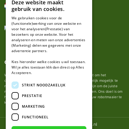
Deze website maakt
DUTCH
gebruik van cookies.
FRENCH
We gebruiken cookies voor de
(functionele)werking van onze website en
GERMAN
voor het analyseren(Prestatie) van
bezoekers op onze website. Voor het
analyseren en meten van onze advertenties
(Marketing) delen we gegevens met onze
advertentie partners.
Over ons
Kies hieronder welke cookies u wil toestaan.
Wil je alles toestaan klik dan direct op Alles
Accepteren.
Wij van robotmaaier-mesjes.nl doen ons uiterste best om het
onderhoud van robot grasmaaier mesjes zo gemakkelijk mogelijk te
STRIKT NOODZAKELIJK
maken. Uit ervaring merkten we hoe lastig het kan zijn om de juiste
messen voor een automatische grasmachine te vinden. Ons doel is om
PRESTATIE
het u makkelijk te maken om de goede mesjes voor uw robotmaaier te
kopen.
MARKETING
FUNCTIONEEL
© 2026 Robotmaaier-mesjes.nl