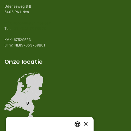
Udenseweg 8 B
5405 PA Uden
info@robotmaaier-mesjes.nl
Tel:
+31 (0)85 78 255 78
KVK: 67529623
BTW: NL857053759B01
Onze locatie
×