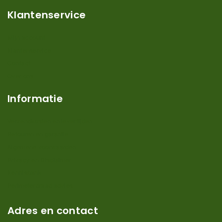
Klantenservice
Mijn account
Klantenservice
Contact
Over ons
Informatie
Verzendkosten en levertijden
Retouren en garantie
Algemene voorwaarden
Privacy en Disclaimer
Kennisbank
Perimeterdraad advies
Adres en contact