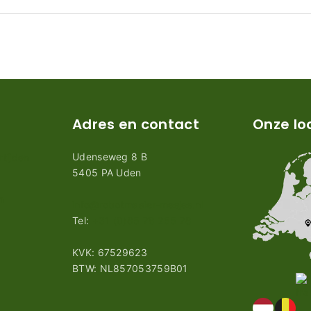
Adres en contact
Onze lo
Udenseweg 8 B
tijden
5405 PA Uden
n
info@robotmaaier-mesjes.nl
Tel:
+31 (0)85 78 255 78
KVK: 67529623
BTW: NL857053759B01