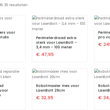
16
35
resultaten
ers voor
Perim
stuks
pro v
Perimeterdraad extra
sterk voor LawnBott –
€
24
3,4 mm – 100 meter
€
47,95
ad
Robotmaaier mes voor
Robot
 voor
LawnBott 29cm
LawnB
n
€
32,95
€
34