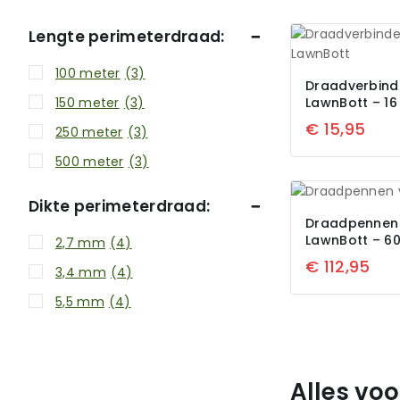
Lengte perimeterdraad:
100 meter
(3)
Draadverbind
150 meter
(3)
LawnBott – 16
€
15,95
250 meter
(3)
500 meter
(3)
Dikte perimeterdraad:
Draadpennen
LawnBott – 60
2,7 mm
(4)
€
112,95
3,4 mm
(4)
5,5 mm
(4)
Alles vo