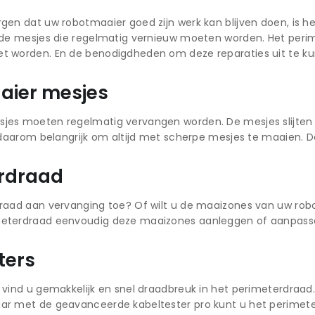
gen dat uw robotmaaier goed zijn werk kan blijven doen, is
n de mesjes die regelmatig vernieuw moeten worden. Het peri
t worden. En de benodigdheden om deze reparaties uit te k
aier mesjes
jes moeten regelmatig vervangen worden. De mesjes slijten
s daarom belangrijk om altijd met scherpe mesjes te maaien. D
rdraad
raad aan vervanging toe? Of wilt u de maaizones van uw rob
eterdraad eenvoudig deze maaizones aanleggen of aanpass
ters
 vind u gemakkelijk en snel draadbreuk in het perimeterdraad.
r met de geavanceerde kabeltester pro kunt u het perimeterdr