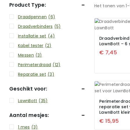
Product Type:
Het tonen van 1–
Draadpennen
(6)
Draadverbinders
(5)
Installatie set
(4)
Draadverbind
LawnBott – 6 
Kabel tester
(2)
€
7,45
Messen
(3)
Perimeterdraad
(12)
Reparatie set
(3)
Geschikt voor:
LawnBott
(35)
Perimeterdra
reparatie set
LawnBott klei
Aantal mesjes:
€
15,95
1 mes
(3)