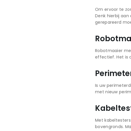
Om ervoor te zor
Denk hierbij aa
gerepareerd moe
Robotma
Robotmaaier mes
effectief. Het i
Perimete
Is uw perimeterd
met nieuw perim
Kabeltes
Met kabeltesters
bovengronds. Maa