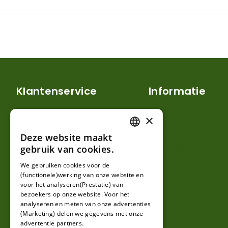
Klantenservice
Informatie
Mijn account
Verzendkosten en lever
×
Klantenservice
Retouren en garantie
Deze website maakt
DUTCH
Contact
Algemene voorwaarde
gebruik van cookies.
FRENCH
Over ons
Privacy en Disclaimer
We gebruiken cookies voor de
(functionele)werking van onze website en
GERMAN
Kennisbank
voor het analyseren(Prestatie) van
Perimeterdraad advies
bezoekers op onze website. Voor het
analyseren en meten van onze advertenties
(Marketing) delen we gegevens met onze
advertentie partners.