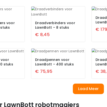
Draad
LawnBo
ers voor
Draadverbinders voor
 stuks
LawnBott – 8 stuks
€
179
€
8,45
 voor
Draadpennen voor
Draad
0 stuks
LawnBott – 400 stuks
LawnB
€
75,95
€
38
Laad Meer
or LawnBott robotmaaiers