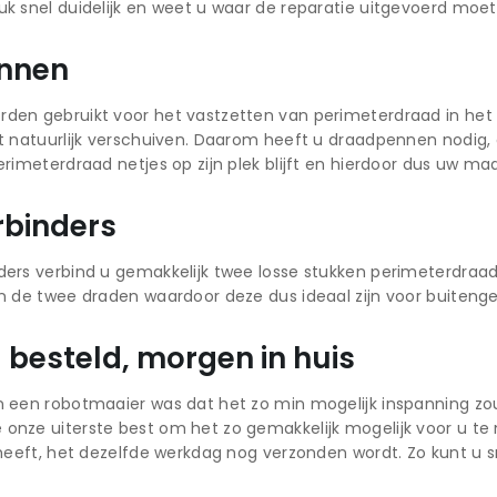
k snel duidelijk en weet u waar de reparatie uitgevoerd moe
nnen
den gebruikt voor het vastzetten van perimeterdraad in het
t natuurlijk verschuiven. Daarom heeft u draadpennen nodig,
erimeterdraad netjes op zijn plek blijft en hierdoor dus uw ma
binders
ders verbind u gemakkelijk twee losse stukken perimeterdraa
n de twee draden waardoor deze dus ideaal zijn voor buitenge
besteld, morgen in huis
n een robotmaaier was dat het zo min mogelijk inspanning z
nze uiterste best om het zo gemakkelijk mogelijk voor u te
 heeft, het dezelfde werkdag nog verzonden wordt. Zo kunt u 