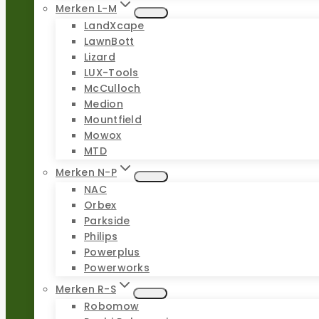
Merken L-M
LandXcape
LawnBott
Lizard
LUX-Tools
McCulloch
Medion
Mountfield
Mowox
MTD
Merken N-P
NAC
Orbex
Parkside
Philips
Powerplus
Powerworks
Merken R-S
Robomow