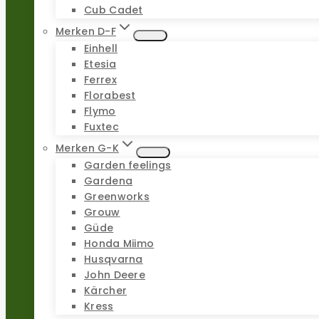
Cub Cadet
Merken D-F
Einhell
Etesia
Ferrex
Florabest
Flymo
Fuxtec
Merken G-K
Garden feelings
Gardena
Greenworks
Grouw
Güde
Honda Miimo
Husqvarna
John Deere
Kärcher
Kress