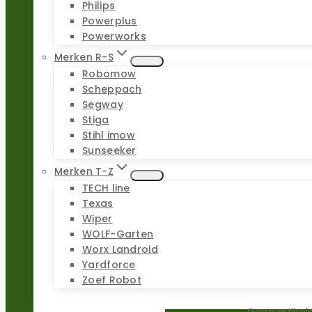
Philips
Powerplus
Powerworks
Merken R-S
Robomow
Scheppach
Segway
Stiga
Stihl imow
Sunseeker
Merken T-Z
TECH line
Texas
Wiper
WOLF-Garten
Worx Landroid
Yardforce
Zoef Robot
Geen artikel