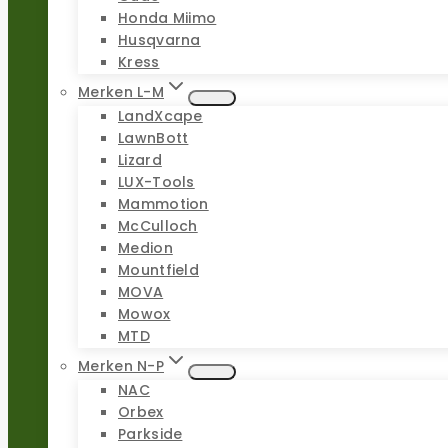
Honda Miimo
Husqvarna
Kress
Merken L-M
LandXcape
LawnBott
Lizard
LUX-Tools
Mammotion
McCulloch
Medion
Mountfield
MOVA
Mowox
MTD
Merken N-P
NAC
Orbex
Parkside