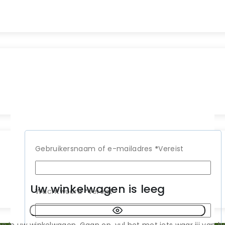
Gebruikersnaam of e-mailadres
*
Vereist
Uw winkelwagen is leeg
Wachtwoord
*
Vereist
en in uw winkelwagen. Gaan op, vul het met iets waar jij van h