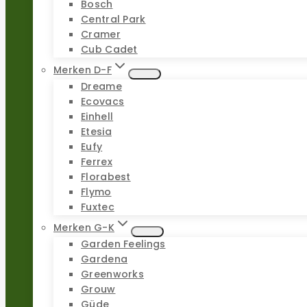
Bosch
Central Park
Cramer
Cub Cadet
Merken D-F
Dreame
Ecovacs
Einhell
Etesia
Eufy
Ferrex
Florabest
Flymo
Fuxtec
Merken G-K
Garden Feelings
Gardena
Greenworks
Grouw
Güde