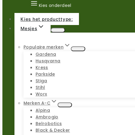
Kies onderdeel
Kies het producttype:
Mesjes
Populaire merken
Gardena
Husqvarna
Kress
Parkside
Stiga
Stihl
Worx
Merken A-C
Alpina
Ambrogio
Belrobotics
Black & Decker