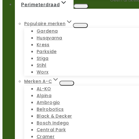
Perimeterdraad
Populaire merken
Gardena
Husqvarna
Kress
Parkside
Stiga
Stihl
Worx
Merken A-C
AL-KO
Alpina
Ambrogio
Belrobotics
Black & Decker
Bosch Indego
Central Park
Cramer